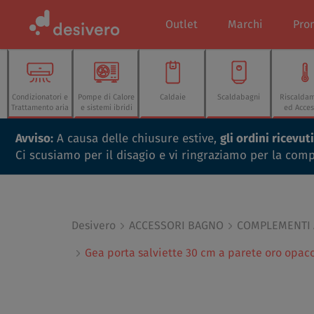
Outlet
Marchi
Pro
Condizionatori e
Pompe di Calore
Caldaie
Scaldabagni
Riscalda
Trattamento aria
e sistemi ibridi
ed Acces
Avviso:
A causa delle chiusure estive,
gli ordini ricevu
Ci scusiamo per il disagio e vi ringraziamo per la com
Desivero
ACCESSORI BAGNO
COMPLEMENTI
Gea porta salviette 30 cm a parete oro opac