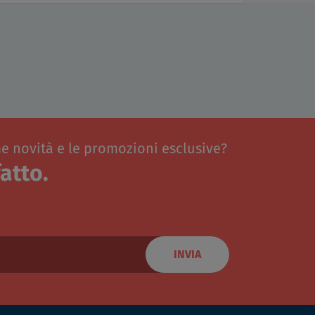
me novità e le promozioni esclusive?
atto.
INVIA