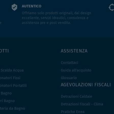
AUTENTICO
Offriamo solo prodotti originali, dal design
eccellente, servizi idraulici, consulenza e
e
assistenza pre e post vendita.
OTTI
ASSISTENZA
Contattaci
e Scalda Acqua
Guida all'acquisto
natori Fissi
Glossario
AGEVOLAZIONI FISCALI
natori Portatili
i Bagno
Detrazioni Caldaie
ri Bagno
Detrazioni Fiscali - Clima
teria da Bagno
Pratiche Enea