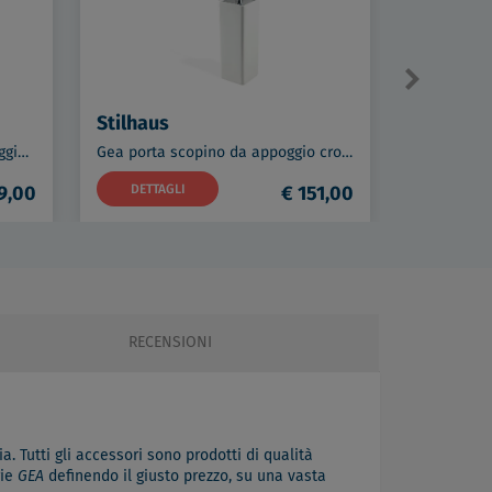
Stilhaus
Stilhaus
Gea dispenser sapone da appoggio dosatore oro opaco codice prod: 000GE30AP18
Gea porta scopino da appoggio cromato codice prod: 000GE03908
9,00
DETTAGLI
€ 151,00
DETTAG
RECENSIONI
a. Tutti gli accessori sono prodotti di qualità
rie
GEA
definendo il giusto prezzo, su una vasta