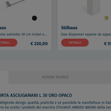
aus
Stilhaus
Gea porta salviette 30 cm nickel nero satinato codice prod: 000GE0657
ETTAGLI
€ 220,00
DETTAGLI
€ 5
SCHEDA TECNICA
ORTA ASCIUGAMANI L 30 ORO OPACO
ligendo design, qualità, praticità e se possibile la manifattura in Itali
ero ha scelto i prodotti del marchio
STILHAUS ARREDO BAGNO
della se