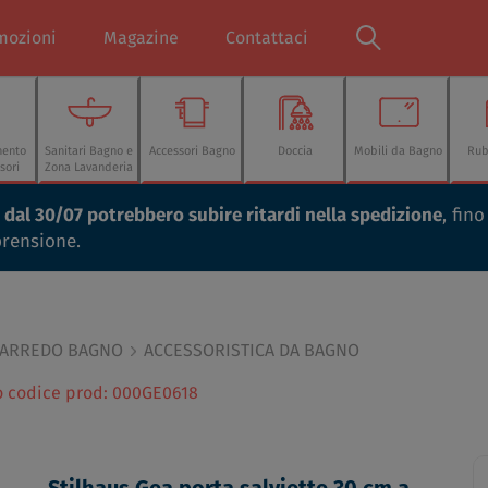
mozioni
Magazine
Contattaci
mento
Sanitari Bagno e
Accessori Bagno
Doccia
Mobili da Bagno
Rub
sori
Zona Lavanderia
ti dal 30/07 potrebbero subire ritardi nella spedizione
, fin
prensione.
 ARREDO BAGNO
ACCESSORISTICA DA BAGNO
o codice prod: 000GE0618