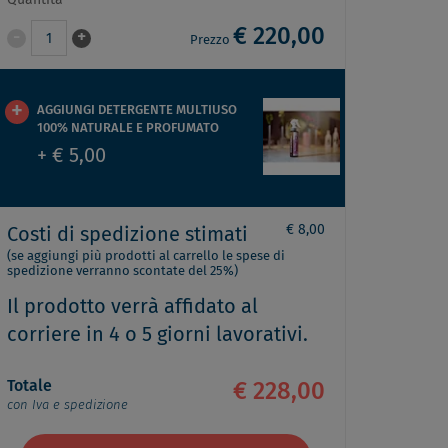
Quantità
€ 220,00
-
+
1
Prezzo
AGGIUNGI DETERGENTE MULTIUSO
100% NATURALE E PROFUMATO
+ € 5,00
€ 8,00
Costi di spedizione stimati
(se aggiungi più prodotti al carrello le spese di
spedizione verranno scontate del 25%)
Il prodotto verrà affidato al
corriere in 4 o 5 giorni lavorativi.
Totale
€ 228,00
con Iva e spedizione