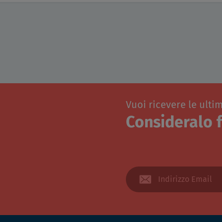
Vuoi ricevere le ulti
Consideralo f