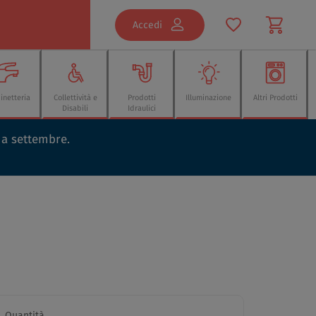
Accedi
inetteria
Collettività e
Prodotti
Illuminazione
Altri Prodotti
Disabili
Idraulici
o a settembre.