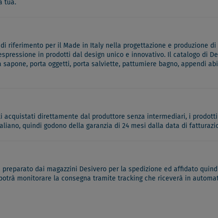
a tua.
 riferimento per il Made in Italy nella progettazione e produzione di 
 espressione in prodotti dal design unico e innovativo. Il catalogo di
a sapone, porta oggetti, porta salviette, pattumiere bagno, appendi ab
ati acquistati direttamente dal produttore senza intermediari, i prodotti
italiano, quindi godono della garanzia di 24 mesi dalla data di fatturazi
à preparato dai magazzini Desivero per la spedizione ed affidato quindi
 potrà monitorare la consegna tramite tracking che riceverà in automati