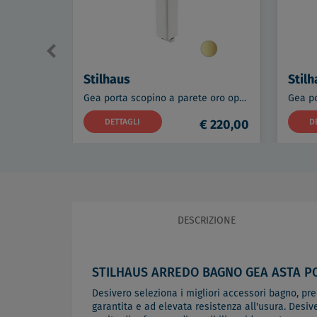
Stilhaus
Stilh
Gea porta scopino a parete oro opaco codice prod: 000GE039M18
DETTAGLI
€ 220,00
D
DESCRIZIONE
STILHAUS ARREDO BAGNO GEA ASTA P
Desivero seleziona i migliori accessori bagno, predi
garantita e ad elevata resistenza all'usura. Desiv