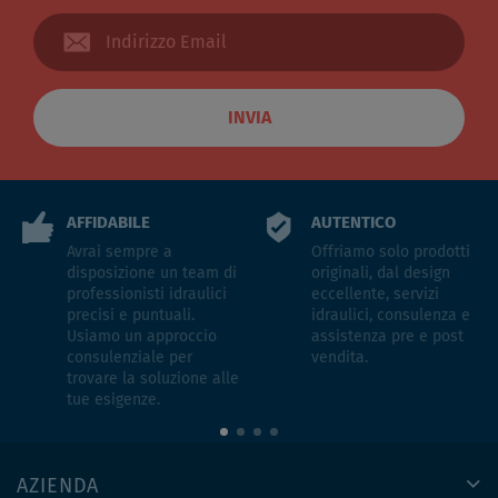
INVIA
AFFIDABILE
AUTENTICO
Avrai sempre a
Offriamo solo prodotti
disposizione un team di
originali, dal design
professionisti idraulici
eccellente, servizi
precisi e puntuali.
idraulici, consulenza e
Usiamo un approccio
assistenza pre e post
consulenziale per
vendita.
trovare la soluzione alle
tue esigenze.
AZIENDA