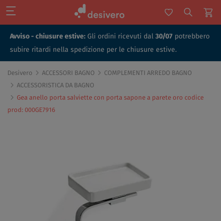
Avviso - chiusure estive:
Gli ordini ricevuti dal
30/07
potrebbero
subire ritardi nella spedizione per le chiusure estive.
Desivero
ACCESSORI BAGNO
COMPLEMENTI ARREDO BAGNO
ACCESSORISTICA DA BAGNO
Gea anello porta salviette con porta sapone a parete oro codice
prod: 000GE7916