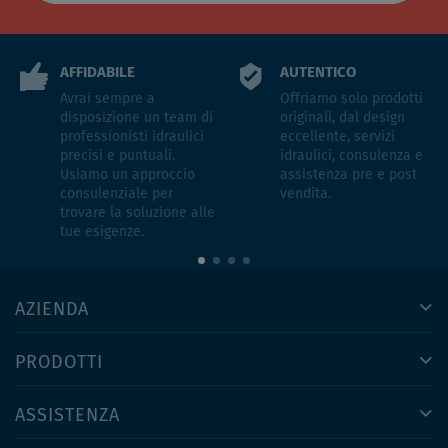
AFFIDABILE
AUTENTICO
Avrai sempre a
Offriamo solo prodotti
disposizione un team di
originali, dal design
professionisti idraulici
eccellente, servizi
precisi e puntuali.
idraulici, consulenza e
Usiamo un approccio
assistenza pre e post
consulenziale per
vendita.
trovare la soluzione alle
tue esigenze.
AZIENDA
PRODOTTI
ASSISTENZA