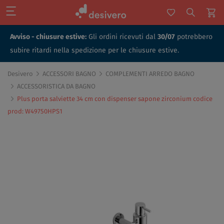
Avviso - chiusure estive:
Gli ordini ricevuti dal
30/07
potrebbero
subire ritardi nella spedizione per le chiusure estive.
Desivero
ACCESSORI BAGNO
COMPLEMENTI ARREDO BAGNO
ACCESSORISTICA DA BAGNO
Plus porta salviette 34 cm con dispenser sapone zirconium codice
prod: W49750HPS1