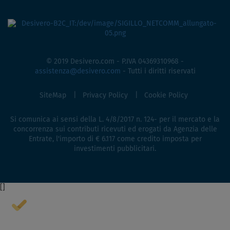
© 2019 Desivero.com - P.IVA 04369310968 -
assistenza@desivero.com
- Tutti i diritti riservati
SiteMap
Privacy Policy
Cookie Policy
Si comunica ai sensi della L. 4/8/2017 n. 124- per il mercato e la
concorrenza sui contributi ricevuti ed erogati da Agenzia delle
Entrate, l'importo di € 6.117 come credito imposta per
investimenti pubblicitari.
[
]