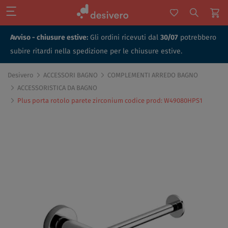
Avviso - chiusure estive:
Gli ordini ricevuti dal
30/07
potrebbero
subire ritardi nella spedizione per le chiusure estive.
Desivero
ACCESSORI BAGNO
COMPLEMENTI ARREDO BAGNO
ACCESSORISTICA DA BAGNO
Plus porta rotolo parete zirconium codice prod: W49080HPS1