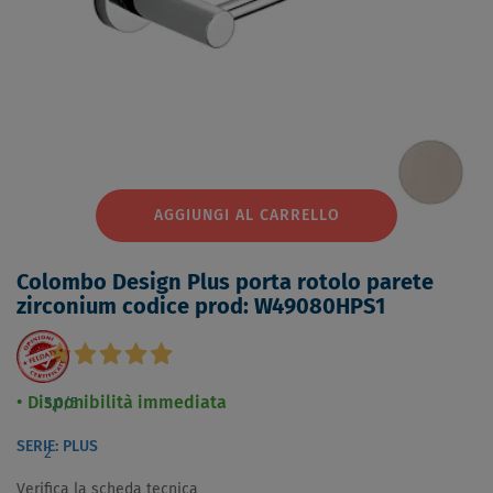
AGGIUNGI AL CARRELLO
Colombo Design Plus porta rotolo parete
zirconium codice prod: W49080HPS1
Disponibilità immediata
5,0
/5
SERIE: PLUS
2
Verifica la scheda tecnica