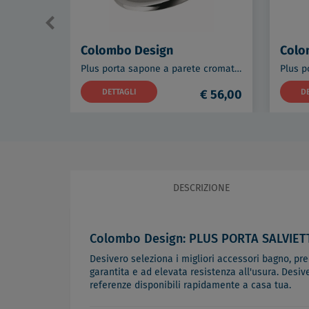
Colombo Design
Colo
Plus porta sapone a parete cromato codice prod: W49010CR
DETTAGLI
€ 56,00
D
DESCRIZIONE
Colombo Design: PLUS PORTA SALVIET
Desivero seleziona i migliori accessori bagno, predi
garantita e ad elevata resistenza all'usura. Desiv
referenze disponibili rapidamente a casa tua.