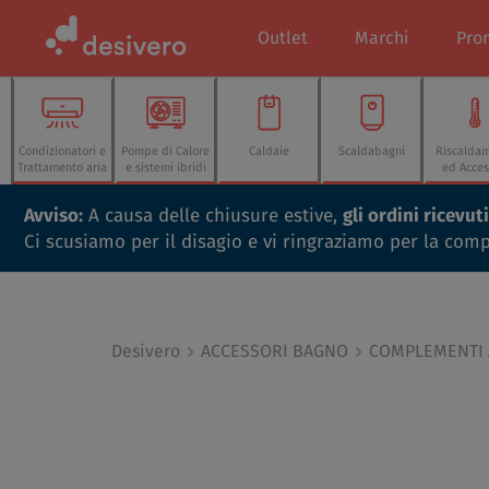
Outlet
Marchi
Pro
Condizionatori e
Pompe di Calore
Caldaie
Scaldabagni
Riscalda
Trattamento aria
e sistemi ibridi
ed Acces
Avviso:
A causa delle chiusure estive,
gli ordini ricevu
Ci scusiamo per il disagio e vi ringraziamo per la com
Desivero
ACCESSORI BAGNO
COMPLEMENTI