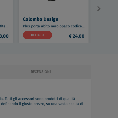
Colombo Design
Colombo
Plus porta scopino a parete grafite opaco codice prod: W49620GM
Plus porta abito nero opaco codice prod: W4917-NM
8,00
DETTAGLI
€ 24,00
DETTAG
RECENSIONI
a. Tutti gli accessori sono prodotti di qualità
definendo il giusto prezzo, su una vasta scelta di