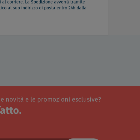
 al corriere. La Spedizione avverrà tramite
co al suo indirizzo di posta entro 24h dalla
me novità e le promozioni esclusive?
atto.