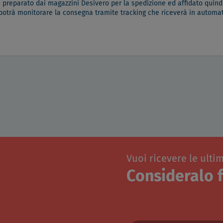
à preparato dai magazzini Desivero per la spedizione ed affidato quindi
 potrà monitorare la consegna tramite tracking che riceverà in automati
Vuoi ricevere le ulti
Consideralo f