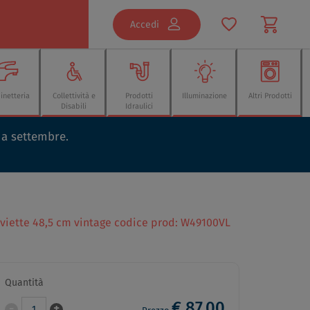
Accedi
inetteria
Collettività e
Prodotti
Illuminazione
Altri Prodotti
Disabili
Idraulici
o a settembre.
lviette 48,5 cm vintage codice prod: W49100VL
Quantità
€ 87,00
-
+