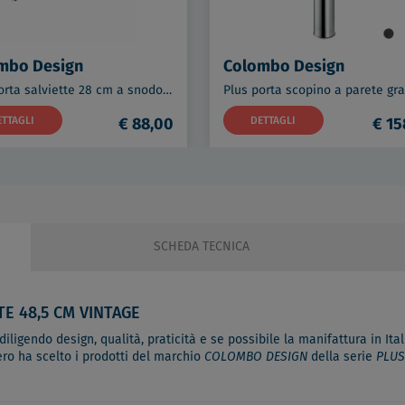
mbo Design
Colombo Design
Plus porta salviette 28 cm a snodo allungabile cromato codice prod: W49140CR
ETTAGLI
€ 88,00
DETTAGLI
€ 15
SCHEDA TECNICA
TE 48,5 CM VINTAGE
ligendo design, qualità, praticità e se possibile la manifattura in Itali
ero ha scelto i prodotti del marchio
COLOMBO DESIGN
della serie
PLUS