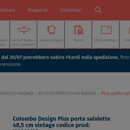
mozioni
Magazine
Contattaci
mento
Sanitari Bagno e
Accessori Bagno
Doccia
Mobili da Bagno
Rub
sori
Zona Lavanderia
ti dal 30/07 potrebbero subire ritardi nella spedizione
, fin
prensione.
 ARREDO BAGNO
ACCESSORISTICA DA BAGNO
Plus porta sa
Colombo Design Plus porta salviette
48,5 cm vintage codice prod: