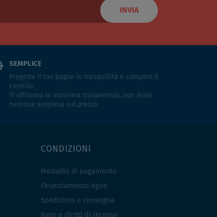
INVIA
SEMPLICE
Progetta il tuo bagno in tranquillità e componi il
carrello.
Ti offriamo la massima trasparenza, non avrai
nessuna sorpresa sul prezzo.
CONDIZIONI
Modalità di pagamento
Finanziamento Agos
Spedizioni e consegna
Reso e diritti di recesso