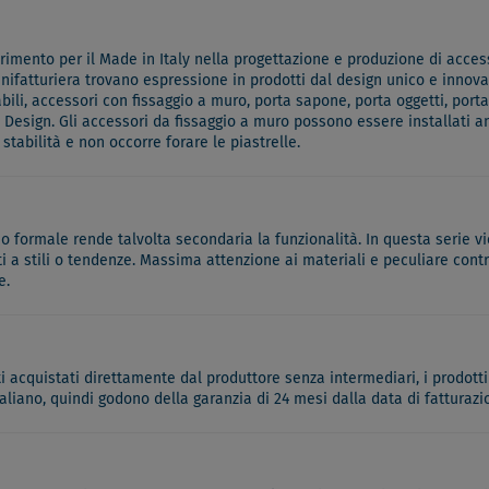
mento per il Made in Italy nella progettazione e produzione di accesso
anifatturiera trovano espressione in prodotti dal design unico e innovati
li, accessori con fissaggio a muro, porta sapone, porta oggetti, porta
esign. Gli accessori da fissaggio a muro possono essere installati an
abilità e non occorre forare le piastrelle.
o formale rende talvolta secondaria la funzionalità. In questa serie vie
 stili o tendenze. Massima attenzione ai materiali e peculiare contro
e.
ati acquistati direttamente dal produttore senza intermediari, i prodotti
italiano, quindi godono della garanzia di 24 mesi dalla data di fatturazi