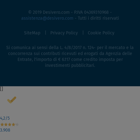
© 2019 Desivero.com - P.IVA 04369310968 -
assistenza@desivero.com
- Tutti i diritti riservati
SiteMap
Privacy Policy
Cookie Policy
Si comunica ai sensi della L. 4/8/2017 n. 124- per il mercato e la
concorrenza sui contributi ricevuti ed erogati da Agenzia delle
Entrate, l'importo di € 6.117 come credito imposta per
investimenti pubblicitari.
[
]
4,2
/5
3.908