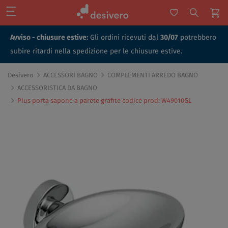
Avviso - chiusure estive:
Gli ordini ricevuti dal
30/07
potrebbero
subire ritardi nella spedizione per le chiusure estive.
Desivero
ACCESSORI BAGNO
COMPLEMENTI ARREDO BAGNO
ACCESSORISTICA DA BAGNO
Plus porta sapone a parete grafite codice prod: W49010GL