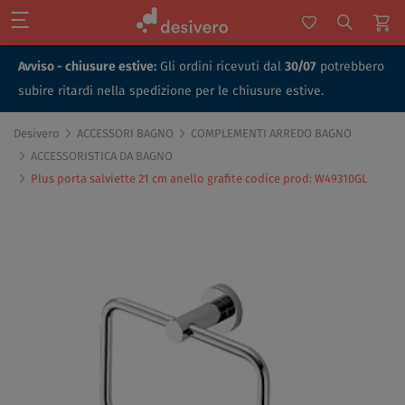
Avviso - chiusure estive:
Gli ordini ricevuti dal
30/07
potrebbero
subire ritardi nella spedizione per le chiusure estive.
Desivero
ACCESSORI BAGNO
COMPLEMENTI ARREDO BAGNO
ACCESSORISTICA DA BAGNO
Plus porta salviette 21 cm anello grafite codice prod: W49310GL