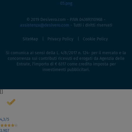
© 2019 Desivero.com - P.IVA 04369310968 -
assistenza@desivero.com
- Tutti i diritti riservati
SiteMap
Privacy Policy
Cookie Policy
Si comunica ai sensi della L. 4/8/2017 n. 124- per il mercato e la
concorrenza sui contributi ricevuti ed erogati da Agenzia delle
Entrate, l'importo di € 6.117 come credito imposta per
investimenti pubblicitari.
[
]
4,3
/5
3.907