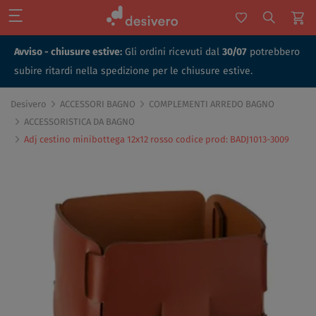
Avviso - chiusure estive:
Gli ordini ricevuti dal
30/07
potrebbero
subire ritardi nella spedizione per le chiusure estive.
Desivero
ACCESSORI BAGNO
COMPLEMENTI ARREDO BAGNO
ACCESSORISTICA DA BAGNO
Adj cestino minibottega 12x12 rosso codice prod: BADJ1013-3009