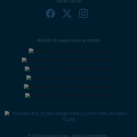
Canali Social
Metodi di pagamento accettati
© 2019 Desivero.com - P.IVA 04369310968 -