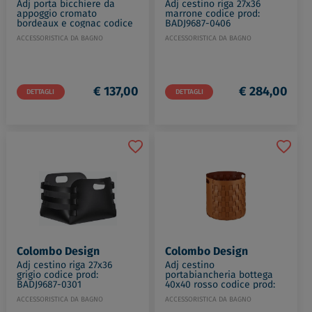
Adj porta bicchiere da
Adj cestino riga 27x36
appoggio cromato
marrone codice prod:
bordeaux e cognac codice
BADJ9687-0406
prod: W49410CR-3009
ACCESSORISTICA DA BAGNO
ACCESSORISTICA DA BAGNO
€ 137,00
€ 284,00
DETTAGLI
DETTAGLI
Colombo Design
Colombo Design
Adj cestino riga 27x36
Adj cestino
grigio codice prod:
portabiancheria bottega
BADJ9687-0301
40x40 rosso codice prod:
BADJ1050-0930
ACCESSORISTICA DA BAGNO
ACCESSORISTICA DA BAGNO