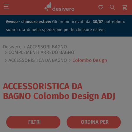
Avviso - chiusure estive:
Gli ordini ricevuti dal
30/07
potrebbero
subire ritardi nella spedizione per le chiusure estive.
Desivero
ACCESSORI BAGNO
COMPLEMENTI ARREDO BAGNO
ACCESSORISTICA DA BAGNO
Colombo Design
ACCESSORISTICA DA
BAGNO
Colombo Design
ADJ
FILTRI
ORDINA PER