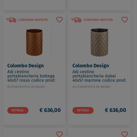
CONSEGNA GRATUITA
CONSEGNA GRATUITA
Colombo Design
Colombo Design
Adj cestino
Adj cestino
portabiancheria bottega
portabiancheria dubai
40x57 rosso codice prod:
40x57 marrone codice prod:
BADJ1057-0930
BADJ2057-0406
ACCESSORISTICA DA BAGNO
ACCESSORISTICA DA BAGNO
€ 636,00
€ 636,00
DETTAGLI
DETTAGLI