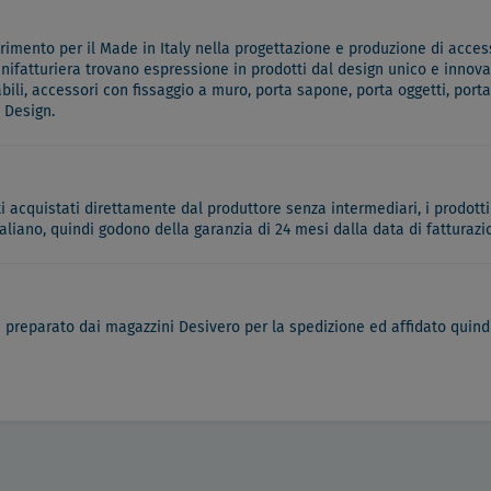
mento per il Made in Italy nella progettazione e produzione di accesso
anifatturiera trovano espressione in prodotti dal design unico e innovati
li, accessori con fissaggio a muro, porta sapone, porta oggetti, porta
 Design.
ati acquistati direttamente dal produttore senza intermediari, i prodotti
italiano, quindi godono della garanzia di 24 mesi dalla data di fatturazi
à preparato dai magazzini Desivero per la spedizione ed affidato quindi