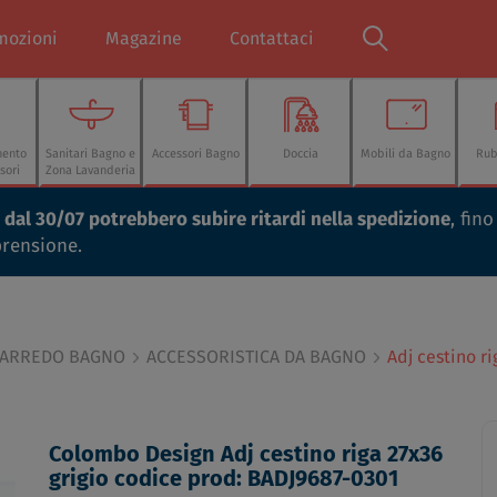
mozioni
Magazine
Contattaci
mento
Sanitari Bagno e
Accessori Bagno
Doccia
Mobili da Bagno
Rub
sori
Zona Lavanderia
ti dal 30/07 potrebbero subire ritardi nella spedizione
, fin
prensione.
 ARREDO BAGNO
ACCESSORISTICA DA BAGNO
Adj cestino r
Colombo Design Adj cestino riga 27x36
grigio codice prod: BADJ9687-0301