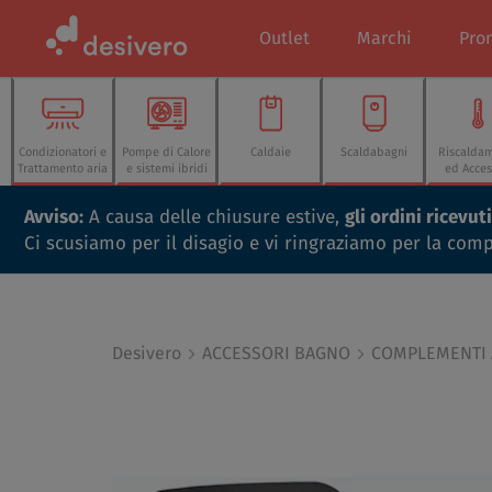
Outlet
Marchi
Pro
Condizionatori e
Pompe di Calore
Caldaie
Scaldabagni
Riscalda
Trattamento aria
e sistemi ibridi
ed Acces
Avviso:
A causa delle chiusure estive,
gli ordini ricevu
Ci scusiamo per il disagio e vi ringraziamo per la com
Desivero
ACCESSORI BAGNO
COMPLEMENTI