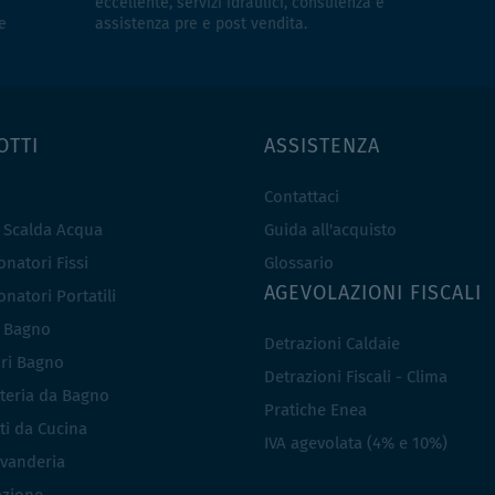
eccellente, servizi idraulici, consulenza e
e
assistenza pre e post vendita.
OTTI
ASSISTENZA
Contattaci
e Scalda Acqua
Guida all'acquisto
natori Fissi
Glossario
AGEVOLAZIONI FISCALI
natori Portatili
i Bagno
Detrazioni Caldaie
ri Bagno
Detrazioni Fiscali - Clima
teria da Bagno
Pratiche Enea
ti da Cucina
IVA agevolata (4% e 10%)
vanderia