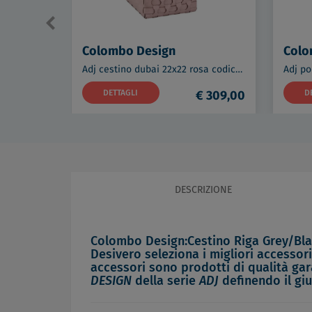
Colombo Design
Colo
Adj cestino dubai 22x22 rosa codice prod: BADJ2235-0207
DETTAGLI
€ 309,00
D
DESCRIZIONE
Colombo Design:Cestino Riga Grey/Bla
Desivero seleziona i migliori accessori 
accessori sono prodotti di qualità gar
DESIGN
della serie
ADJ
definendo il giu