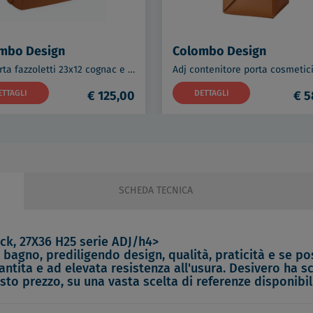
mbo Design
Colombo Design
Adj porta fazzoletti 23x12 cognac e bordeaux codice prod: BADJ016-0930
ETTAGLI
€ 125,00
DETTAGLI
€ 5
SCHEDA TECNICA
ck, 27X36 H25 serie ADJ/h4>
bagno, prediligendo design, qualità, praticità e se possi
antita e ad elevata resistenza all'usura. Desivero ha s
sto prezzo, su una vasta scelta di referenze disponibi