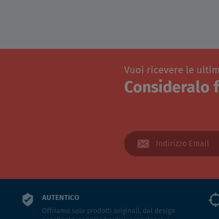
Vuoi ricevere le ulti
Consideralo f
AUTENTICO
Offriamo solo prodotti originali, dal design