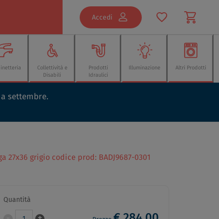
Accedi
inetteria
Collettività e
Prodotti
Illuminazione
Altri Prodotti
Disabili
Idraulici
o a settembre.
iga 27x36 grigio codice prod: BADJ9687-0301
Quantità
€ 284,00
-
+