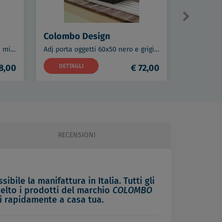
Colombo Design
Colombo
Adj contenitore porta cosmetici miu 7x7 bianco codice prod: BADJ055-1016
Adj porta oggetti 60x50 nero e grigio codice prod: BADJ104-0103
8,00
DETTAGLI
€ 72,00
DETTAG
RECENSIONI
bile la manifattura in Italia. Tutti gli
celto i prodotti del marchio
COLOMBO
li rapidamente a casa tua.