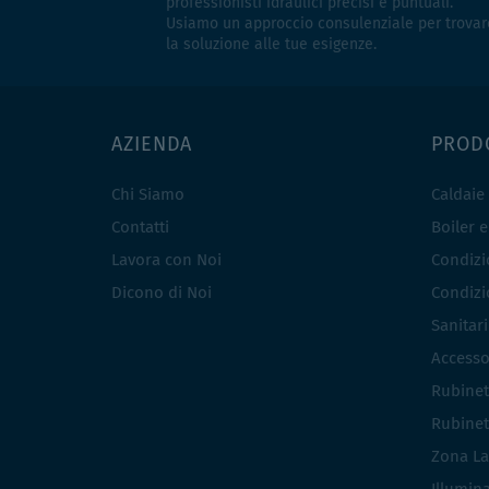
professionisti idraulici precisi e puntuali.
Usiamo un approccio consulenziale per trovar
la soluzione alle tue esigenze.
AZIENDA
PROD
Chi Siamo
Caldaie
Contatti
Boiler 
Lavora con Noi
Condizio
Dicono di Noi
Condizio
Sanitar
Accesso
Rubinet
Rubinet
Zona La