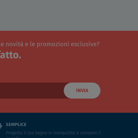
me novità e le promozioni esclusive?
atto.
INVIA
SEMPLICE
Progetta il tuo bagno in tranquillità e componi il