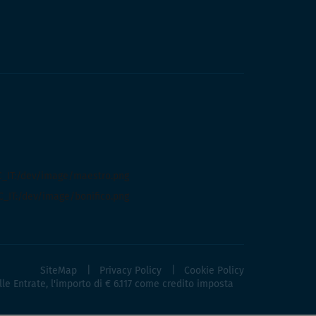
SiteMap
Privacy Policy
Cookie Policy
lle Entrate, l'importo di € 6.117 come credito imposta