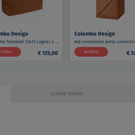
mbo Design
Colombo Design
Adj porta fazzoletti 23x12 cognac e bordeaux codice prod: BADJ016-0930
ETTAGLI
€ 125,00
DETTAGLI
€ 5
SCHEDA TECNICA