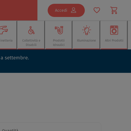
Accedi
inetteria
Collettività e
Prodotti
Illuminazione
Altri Prodotti
Disabili
Idraulici
o a settembre.