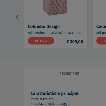
Colombo Design
Colo
Adj cestino dubai 22x22 rosa codice prod: BADJ2235-0207
DETTAGLI
€ 309,00
D
DESCRIZIONE
Caratteristiche principali:
Porta fazzoletti
installazione: da appoggio