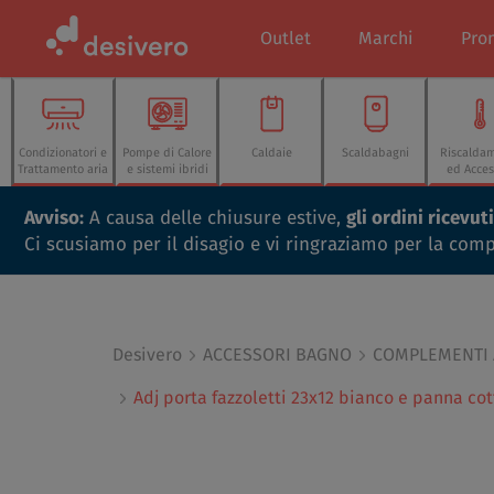
Outlet
Marchi
Pro
Condizionatori e
Pompe di Calore
Caldaie
Scaldabagni
Riscalda
Trattamento aria
e sistemi ibridi
ed Acces
Avviso:
A causa delle chiusure estive,
gli ordini ricevu
Ci scusiamo per il disagio e vi ringraziamo per la com
Desivero
ACCESSORI BAGNO
COMPLEMENTI
Adj porta fazzoletti 23x12 bianco e panna co