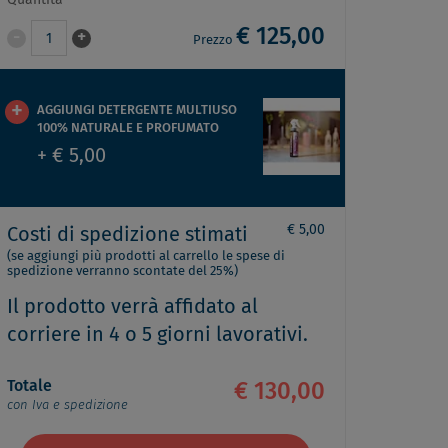
Quantità
€ 125,00
-
+
1
Prezzo
AGGIUNGI DETERGENTE MULTIUSO
100% NATURALE E PROFUMATO
+ € 5,00
€ 5,00
Costi di spedizione stimati
(se aggiungi più prodotti al carrello le spese di
spedizione verranno scontate del 25%)
Il prodotto verrà affidato al
corriere in 4 o 5 giorni lavorativi.
Totale
€ 130,00
con Iva e spedizione