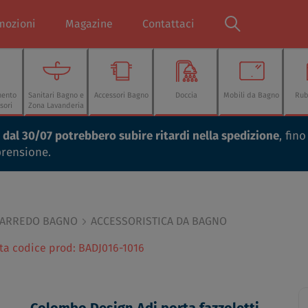
mozioni
Magazine
Contattaci
mento
Sanitari Bagno e
Accessori Bagno
Doccia
Mobili da Bagno
Rub
sori
Zona Lavanderia
ti dal 30/07 potrebbero subire ritardi nella spedizione
, fin
prensione.
 ARREDO BAGNO
ACCESSORISTICA DA BAGNO
tta codice prod: BADJ016-1016