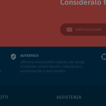
Consideralo f
AUTENTICO
Offriamo solo prodotti originali, dal design
eccellente, servizi idraulici, consulenza e
e
assistenza pre e post vendita.
OTTI
ASSISTENZA