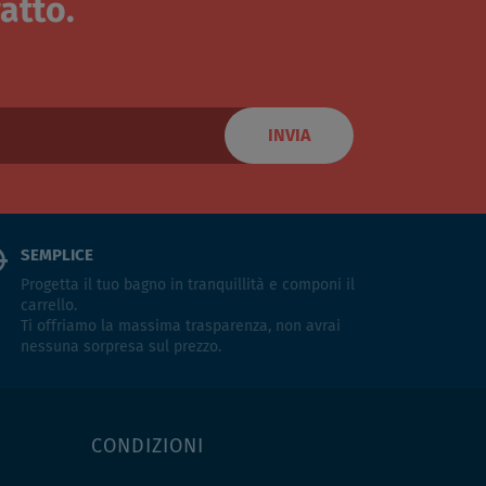
atto.
INVIA
SEMPLICE
Progetta il tuo bagno in tranquillità e componi il
carrello.
Ti offriamo la massima trasparenza, non avrai
nessuna sorpresa sul prezzo.
CONDIZIONI