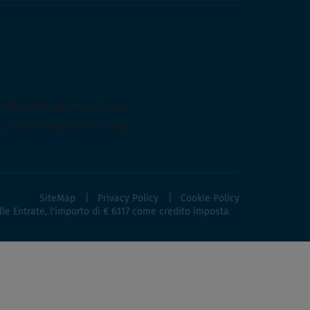
SiteMap
Privacy Policy
Cookie Policy
lle Entrate, l'importo di € 6.117 come credito imposta