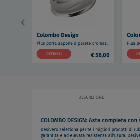
Colombo Design
Colo
Plus porta sapone a parete cromato codice prod: W49010CR
DETTAGLI
€ 56,00
D
DESCRIZIONE
COLOMBO DESIGN: Asta completa con s
Desivero seleziona per te i migliori prodotti di rub
garantita e ad elevata resistenza all'usura. Desiv