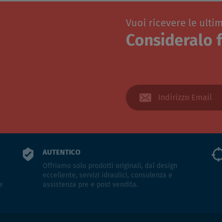
Vuoi ricevere le ulti
Consideralo f
AUTENTICO
Offriamo solo prodotti originali, dal design
eccellente, servizi idraulici, consulenza e
e
assistenza pre e post vendita.