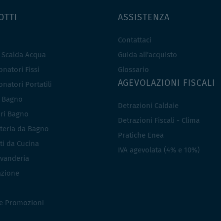
OTTI
ASSISTENZA
Contattaci
e Scalda Acqua
Guida all'acquisto
natori Fissi
Glossario
AGEVOLAZIONI FISCALI
natori Portatili
i Bagno
Detrazioni Caldaie
ri Bagno
Detrazioni Fiscali - Clima
teria da Bagno
Pratiche Enea
ti da Cucina
IVA agevolata (4% e 10%)
vanderia
azione
 e Promozioni