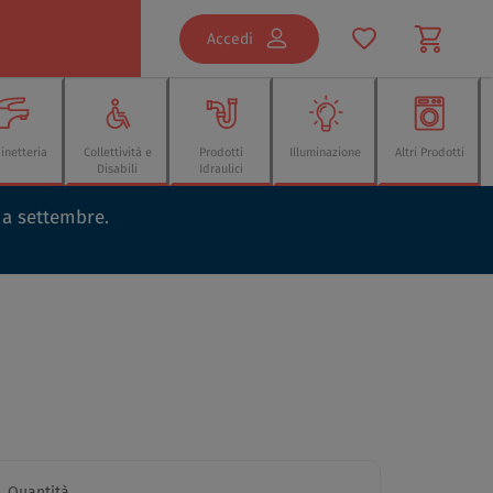
Accedi
inetteria
Collettività e
Prodotti
Illuminazione
Altri Prodotti
Disabili
Idraulici
o a settembre.