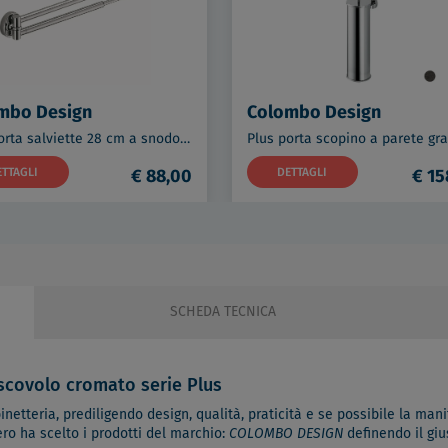
mbo Design
Colombo Design
Plus porta salviette 28 cm a snodo allungabile cromato codice prod: W49140CR
ETTAGLI
€ 88,00
DETTAGLI
€ 15
SCHEDA TECNICA
covolo cromato serie Plus
inetteria, prediligendo design, qualità, praticità e se possibile la manifa
ero ha scelto i prodotti del marchio:
COLOMBO DESIGN
definendo il giu