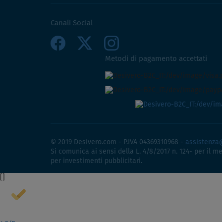
Canali Social
Metodi di pagamento accettati
© 2019 Desivero.com - P.IVA 04369310968 -
assistenza
Si comunica ai sensi della L. 4/8/2017 n. 124- per il m
per investimenti pubblicitari.
[
]