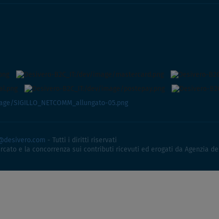
@desivero.com
- Tutti i diritti riservati
ercato e la concorrenza sui contributi ricevuti ed erogati da Agenzia de