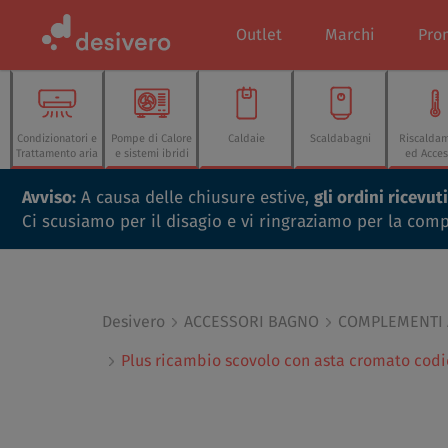
Outlet
Marchi
Pro
Condizionatori e
Pompe di Calore
Caldaie
Scaldabagni
Riscalda
Trattamento aria
e sistemi ibridi
ed Acces
Avviso:
A causa delle chiusure estive,
gli ordini ricevu
Ci scusiamo per il disagio e vi ringraziamo per la com
Desivero
ACCESSORI BAGNO
COMPLEMENTI
Plus ricambio scovolo con asta cromato cod