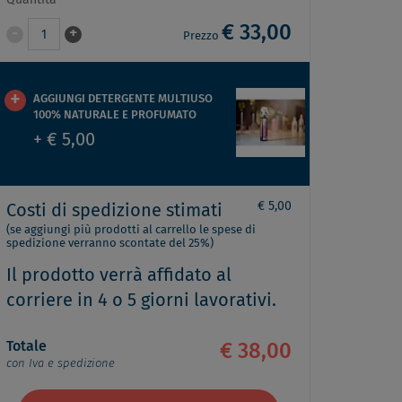
Quantità
€ 33,00
-
+
1
Prezzo
AGGIUNGI DETERGENTE MULTIUSO
100% NATURALE E PROFUMATO
+ € 5,00
€ 5,00
Costi di spedizione stimati
(se aggiungi più prodotti al carrello le spese di
spedizione verranno scontate del 25%)
Il prodotto verrà affidato al
corriere in 4 o 5 giorni lavorativi.
Totale
€ 38,00
con Iva e spedizione