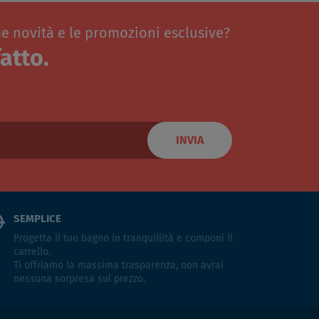
me novità e le promozioni esclusive?
atto.
INVIA
SEMPLICE
Progetta il tuo bagno in tranquillità e componi il
carrello.
Ti offriamo la massima trasparenza, non avrai
nessuna sorpresa sul prezzo.