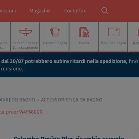
mozioni
Magazine
Contattaci
mento
Sanitari Bagno e
Accessori Bagno
Doccia
Mobili da Bagno
Rub
sori
Zona Lavanderia
ti dal 30/07 potrebbero subire ritardi nella spedizione
, fin
prensione.
 ARREDO BAGNO
ACCESSORISTICA DA BAGNO
ice prod: W49580CR