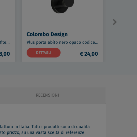
Colombo Design
Colombo
Plus porta scopino a parete grafite opaco codice prod: W49620GM
Plus porta abito nero opaco codice prod: W4917-NM
8,00
DETTAGLI
€ 24,00
DETTAG
RECENSIONI
ttura in Italia. Tutti i prodotti sono di qualità
sto prezzo, su una vasta scelta di referenze