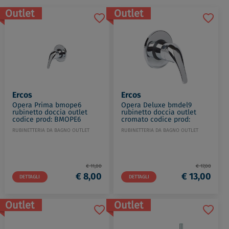
Outlet
Outlet
Ercos
Ercos
Opera Prima bmope6
Opera Deluxe bmdel9
rubinetto doccia outlet
rubinetto doccia outlet
codice prod: BMOPE6
cromato codice prod:
BMDEL9
RUBINETTERIA DA BAGNO OUTLET
RUBINETTERIA DA BAGNO OUTLET
€ 11,00
€ 17,00
€ 8,00
€ 13,00
DETTAGLI
DETTAGLI
Outlet
Outlet