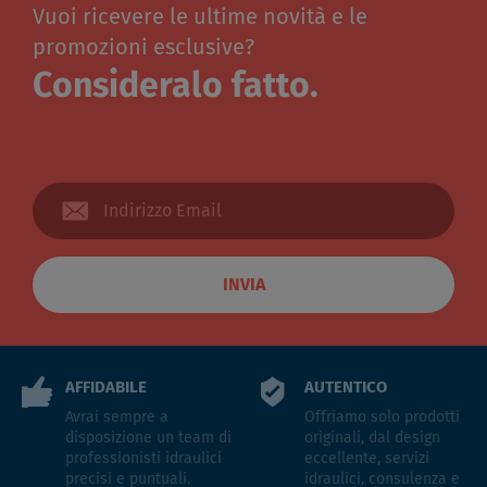
Vuoi ricevere le ultime novità e le
promozioni esclusive?
Consideralo fatto.
INVIA
AFFIDABILE
AUTENTICO
Avrai sempre a
Offriamo solo prodotti
disposizione un team di
originali, dal design
professionisti idraulici
eccellente, servizi
precisi e puntuali.
idraulici, consulenza e