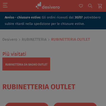
Avviso - chiusure estive:
Gli ordini ricevuti dal
30/07
potrebbero
subire ritardi nella spedizione per le chiusure estive.
Desivero
RUBINETTERIA
RUBINETTERIA OUTLET
Più visitati
Più visitati
RUBINETTERIA DA BAGNO OUTLET
RUBINETTERIA OUTLET