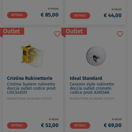
€ 112,00
€ 58,00
€ 85,00
€ 44,00
DETTAGLI
DETTAGLI
Outlet
Outlet
Cristina Rubinetterie
Ideal Standard
Cristina System rubinetto
Ceramix style rubinetto
doccia outlet codice prod:
doccia outlet cromato
LISCS43551
codice prod: A3655AA
RUBINETTERIA DA BAGNO OUTLET
RUBINETTERIA DA BAGNO OUTLET
€ 69,00
€ 92,00
€ 52,00
€ 69,00
DETTAGLI
DETTAGLI