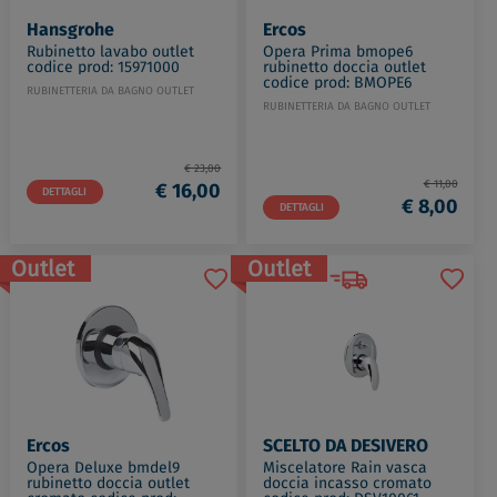
Hansgrohe
Ercos
Rubinetto lavabo outlet
Opera Prima bmope6
codice prod: 15971000
rubinetto doccia outlet
codice prod: BMOPE6
RUBINETTERIA DA BAGNO OUTLET
RUBINETTERIA DA BAGNO OUTLET
€ 23,00
€ 11,00
€ 16,00
DETTAGLI
€ 8,00
DETTAGLI
Outlet
Outlet
Ercos
SCELTO DA DESIVERO
Opera Deluxe bmdel9
Miscelatore Rain vasca
rubinetto doccia outlet
doccia incasso cromato