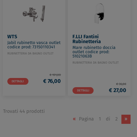
WTS
F.LLI Fantini 
Rubinetteria
Jabil rubinetto vasca outlet
codice prod: 73150110341
Mare rubinetto doccia
outlet codice prod:
RUBINETTERIA DA BAGNO OUTLET
51021063B
RUBINETTERIA DA BAGNO OUTLET
€ 101,00
€ 76,00
DETTAGLI
€ 36,00
€ 27,00
DETTAGLI
Trovati 44 prodotti
«
Pagina
1
di
2
»