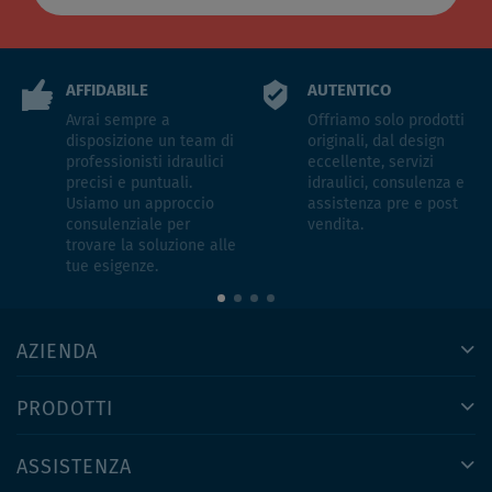
AFFIDABILE
AUTENTICO
Avrai sempre a
Offriamo solo prodotti
disposizione un team di
originali, dal design
professionisti idraulici
eccellente, servizi
precisi e puntuali.
idraulici, consulenza e
Usiamo un approccio
assistenza pre e post
consulenziale per
vendita.
trovare la soluzione alle
tue esigenze.
AZIENDA
PRODOTTI
ASSISTENZA