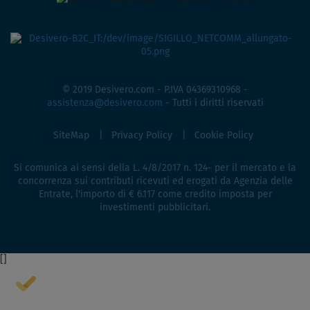
© 2019 Desivero.com - P.IVA 04369310968 -
assistenza@desivero.com
- Tutti i diritti riservati
SiteMap
Privacy Policy
Cookie Policy
Si comunica ai sensi della L. 4/8/2017 n. 124- per il mercato e la
concorrenza sui contributi ricevuti ed erogati da Agenzia delle
Entrate, l'importo di € 6.117 come credito imposta per
investimenti pubblicitari.
[
]