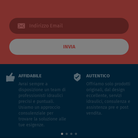
INVIA
AFFIDABILE
AUTENTICO
Avrai sempre a
Offriamo solo prodotti
disposizione un team di
originali, dal design
professionisti idraulici
eccellente, servizi
precisi e puntuali.
idraulici, consulenza e
Usiamo un approccio
assistenza pre e post
consulenziale per
vendita.
trovare la soluzione alle
tue esigenze.