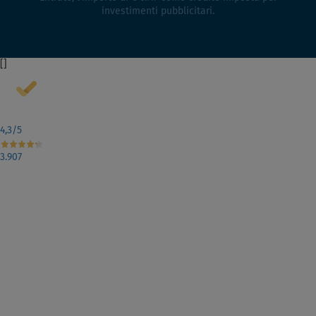
investimenti pubblicitari.
[
]
4,3
/5
3.907