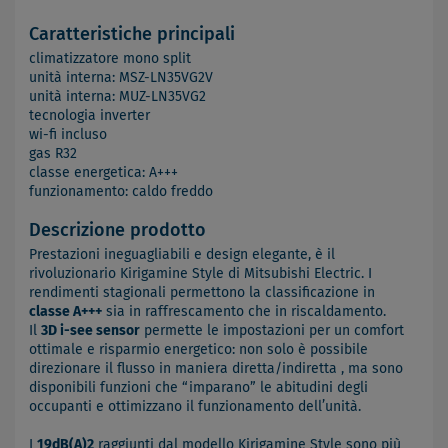
Caratteristiche principali
climatizzatore mono split
unità interna: MSZ-LN35VG2V
unità interna: MUZ-LN35VG2
tecnologia inverter
wi-fi incluso
gas R32
classe energetica: A+++
funzionamento: caldo freddo
Descrizione prodotto
Prestazioni ineguagliabili e design elegante, è il
rivoluzionario Kirigamine Style di Mitsubishi Electric. I
rendimenti stagionali permettono la classificazione in
classe A+++
sia in raffrescamento che in riscaldamento.
Il
3D i-see sensor
permette le impostazioni per un comfort
ottimale e risparmio energetico: non solo è possibile
direzionare il flusso in maniera diretta/indiretta , ma sono
disponibili funzioni che “imparano” le abitudini degli
occupanti e ottimizzano il funzionamento dell’unità.
I
19dB(A)2
raggiunti dal modello Kirigamine Style sono più