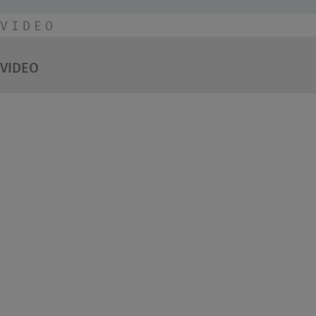
VIDEO
VIDEO
Desivero presenta
Mitsubishi Plasma
Quad Plus
La rivoluzionaria tecnologia in
grado di eliminare batteri e
virus testato contro l’attivazione
virale di SARS-CoV-2.