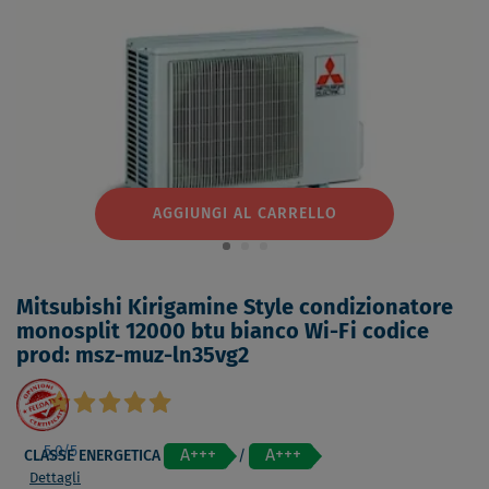
AGGIUNGI AL CARRELLO
Mitsubishi Kirigamine Style condizionatore
monosplit 12000 btu bianco Wi-Fi codice
prod: msz-muz-ln35vg2
5,0
/5
A+++
A+++
CLASSE ENERGETICA
/
Dettagli