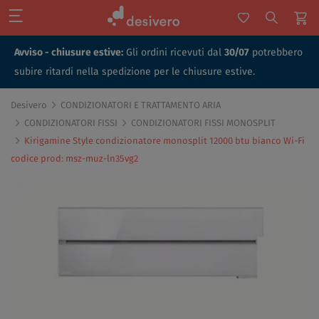
Avviso - chiusure estive:
Gli ordini ricevuti dal
30/07
potrebbero
subire ritardi nella spedizione per le chiusure estive.
Desivero
CONDIZIONATORI E TRATTAMENTO ARIA
CONDIZIONATORI FISSI
CONDIZIONATORI FISSI MONOSPLIT
Kirigamine Style condizionatore monosplit 12000 btu bianco Wi-Fi
codice prod: msz-muz-ln35vg2