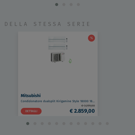
DELLA STESSA SERIE
%
Mitsubishi
Condizionatore dualsplit Kirigamine Style 18000 18000 btu wifi codice prod: MSZ-LN(50)(50)VG2V MXZ-3F54VF4
€ 3.299,00
€ 2.859,00
DETTAGLI