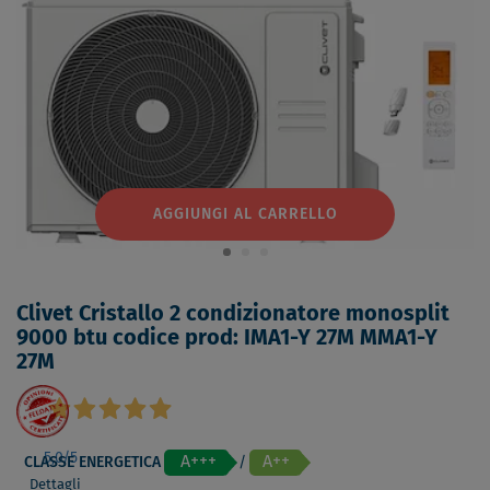
AGGIUNGI AL CARRELLO
Clivet Cristallo 2 condizionatore monosplit
9000 btu codice prod: IMA1-Y 27M MMA1-Y
27M
5,0
/5
A+++
A++
CLASSE ENERGETICA
/
Dettagli