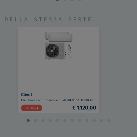
DELLA STESSA SERIE
Clivet
Cristallo 2 condizionatore dualsplit 9000+12000 btu Wi-Fi 5,3kw codice prod: IMA1-Y 27(35)M MU2-Y53M
€ 1.120,00
DETTAGLI