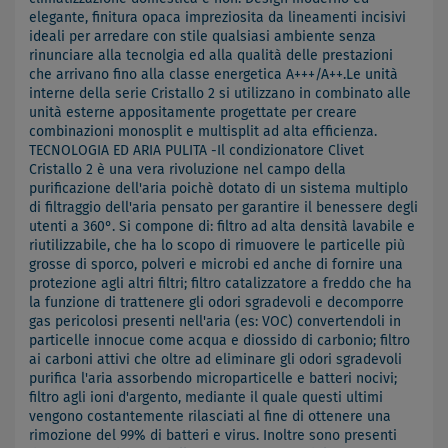
elegante, finitura opaca impreziosita da lineamenti incisivi
ideali per arredare con stile qualsiasi ambiente senza
rinunciare alla tecnolgia ed alla qualità delle prestazioni
che arrivano fino alla classe energetica A+++/A++.Le unità
interne della serie Cristallo 2 si utilizzano in combinato alle
unità esterne appositamente progettate per creare
combinazioni monosplit e multisplit ad alta efficienza.
TECNOLOGIA ED ARIA PULITA -Il condizionatore Clivet
Cristallo 2 è una vera rivoluzione nel campo della
purificazione dell'aria poichè dotato di un sistema multiplo
di filtraggio dell'aria pensato per garantire il benessere degli
utenti a 360°. Si compone di: filtro ad alta densità lavabile e
riutilizzabile, che ha lo scopo di rimuovere le particelle più
grosse di sporco, polveri e microbi ed anche di fornire una
protezione agli altri filtri; filtro catalizzatore a freddo che ha
la funzione di trattenere gli odori sgradevoli e decomporre
gas pericolosi presenti nell'aria (es: VOC) convertendoli in
particelle innocue come acqua e diossido di carbonio; filtro
ai carboni attivi che oltre ad eliminare gli odori sgradevoli
purifica l'aria assorbendo microparticelle e batteri nocivi;
filtro agli ioni d'argento, mediante il quale questi ultimi
vengono costantemente rilasciati al fine di ottenere una
rimozione del 99% di batteri e virus. Inoltre sono presenti