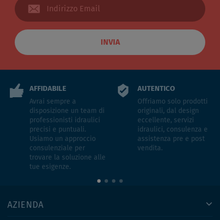
INVIA
AFFIDABILE
AUTENTICO
Avrai sempre a
Offriamo solo prodotti
disposizione un team di
originali, dal design
professionisti idraulici
eccellente, servizi
precisi e puntuali.
idraulici, consulenza e
Usiamo un approccio
assistenza pre e post
consulenziale per
vendita.
trovare la soluzione alle
tue esigenze.
AZIENDA