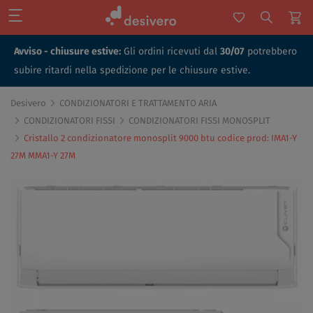
Avviso - chiusure estive:
Gli ordini ricevuti dal
30/07
potrebbero
subire ritardi nella spedizione per le chiusure estive.
Desivero
CONDIZIONATORI E TRATTAMENTO ARIA
CONDIZIONATORI FISSI
CONDIZIONATORI FISSI MONOSPLIT
Cristallo 2 condizionatore monosplit 9000 btu codice prod: IMA1-Y
27M MMA1-Y 27M