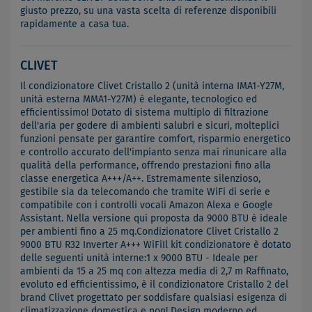
giusto prezzo, su una vasta scelta di referenze disponibili
rapidamente a casa tua.
CLIVET
Il condizionatore Clivet Cristallo 2 (unità interna IMA1-Y27M,
unità esterna MMA1-Y27M) è elegante, tecnologico ed
efficientissimo! Dotato di sistema multiplo di filtrazione
dell'aria per godere di ambienti salubri e sicuri, molteplici
funzioni pensate per garantire comfort, risparmio energetico
e controllo accurato dell'impianto senza mai rinunicare alla
qualità della performance, offrendo prestazioni fino alla
classe energetica A+++/A++. Estremamente silenzioso,
gestibile sia da telecomando che tramite WiFi di serie e
compatibile con i controlli vocali Amazon Alexa e Google
Assistant. Nella versione qui proposta da 9000 BTU è ideale
per ambienti fino a 25 mq.Condizionatore Clivet Cristallo 2
9000 BTU R32 Inverter A+++ WiFiIl kit condizionatore è dotato
delle seguenti unità interne:1 x 9000 BTU - Ideale per
ambienti da 15 a 25 mq con altezza media di 2,7 m Raffinato,
evoluto ed efficientissimo, è il condizionatore Cristallo 2 del
brand Clivet progettato per soddisfare qualsiasi esigenza di
climatizzazione domestica e non! Design moderno ed