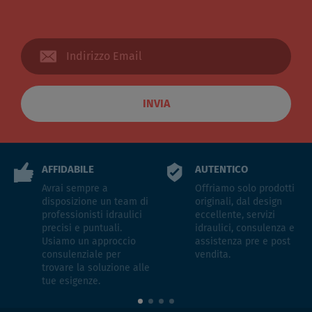
INVIA
AFFIDABILE
AUTENTICO
Avrai sempre a
Offriamo solo prodotti
disposizione un team di
originali, dal design
professionisti idraulici
eccellente, servizi
precisi e puntuali.
idraulici, consulenza e
Usiamo un approccio
assistenza pre e post
consulenziale per
vendita.
trovare la soluzione alle
tue esigenze.