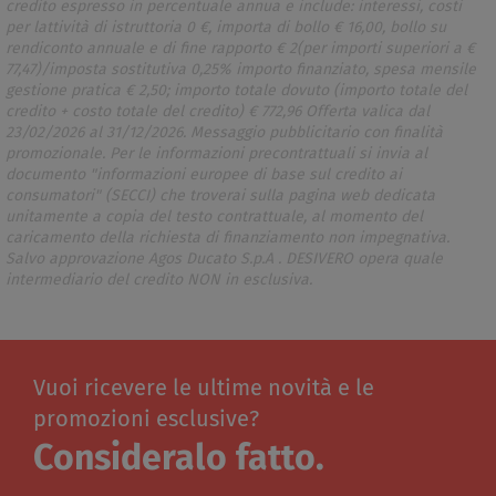
credito espresso in percentuale annua e include: interessi, costi
per lattività di istruttoria 0 €, importa di bollo € 16,00, bollo su
rendiconto annuale e di fine rapporto € 2(per importi superiori a €
77,47)/imposta sostitutiva 0,25% importo finanziato, spesa mensile
gestione pratica € 2,50; importo totale dovuto (importo totale del
credito + costo totale del credito) € 772,96 Offerta valica dal
23/02/2026 al 31/12/2026. Messaggio pubblicitario con finalità
promozionale. Per le informazioni precontrattuali si invia al
documento "informazioni europee di base sul credito ai
consumatori" (SECCI) che troverai sulla pagina web dedicata
unitamente a copia del testo contrattuale, al momento del
caricamento della richiesta di finanziamento non impegnativa.
Salvo approvazione Agos Ducato S.p.A . DESIVERO opera quale
intermediario del credito NON in esclusiva.
Vuoi ricevere le ultime novità e le
promozioni esclusive?
Consideralo fatto.