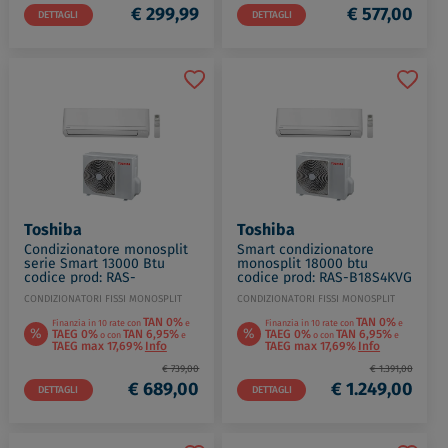
€ 299,99
€ 577,00
DETTAGLI
DETTAGLI
Toshiba
Toshiba
Condizionatore monosplit
Smart condizionatore
serie Smart 13000 Btu
monosplit 18000 btu
codice prod: RAS-
codice prod: RAS-B18S4KVG
B13S4KVG-E RAS-13E2AVG-E
RAS-18E2AVG-E
CONDIZIONATORI FISSI MONOSPLIT
CONDIZIONATORI FISSI MONOSPLIT
TAN 0%
TAN 0%
Finanzia in 10 rate con
e
Finanzia in 10 rate con
e
%
%
TAEG 0%
TAN 6,95%
TAEG 0%
TAN 6,95%
o con
e
o con
e
TAEG max 17,69%
Info
TAEG max 17,69%
Info
€ 739,00
€ 1.391,00
€ 689,00
€ 1.249,00
DETTAGLI
DETTAGLI