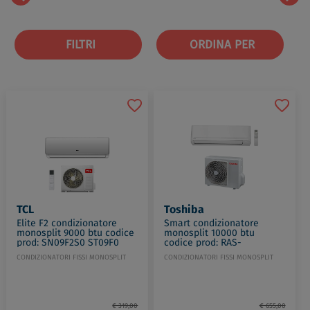
FILTRI
ORDINA PER
TCL
Toshiba
Elite F2 condizionatore
Smart condizionatore
monosplit 9000 btu codice
monosplit 10000 btu
prod: SN09F2S0 ST09F0
codice prod: RAS-
B10S4KVG-E RAS-10E2AVG-E
CONDIZIONATORI FISSI MONOSPLIT
CONDIZIONATORI FISSI MONOSPLIT
€ 319,00
€ 655,00