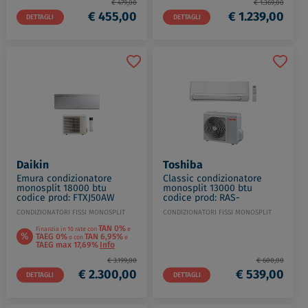
€ 479,00
€ 1.369,00
€ 455,00
€ 1.239,00
DETTAGLI
DETTAGLI
Daikin
Toshiba
Emura condizionatore
Classic condizionatore
monosplit 18000 btu
monosplit 13000 btu
codice prod: FTXJ50AW
codice prod: RAS-
RXJ50A9
B13B2KVG-E1 RAS-13B2AVG-
CONDIZIONATORI FISSI MONOSPLIT
CONDIZIONATORI FISSI MONOSPLIT
E
TAN 0%
Finanzia in 10 rate con
e
%
TAEG 0%
TAN 6,95%
o con
e
TAEG max 17,69%
Info
€ 3.199,00
€ 600,00
€ 2.300,00
€ 539,00
DETTAGLI
DETTAGLI