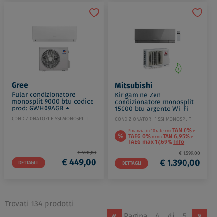
Gree
Mitsubishi
Pular condizionatore
Kirigamine Zen
monosplit 9000 btu codice
condizionatore monosplit
prod: GWH09AGB +
15000 btu argento Wi-Fi
K6DNA1B
codice prod: MSZ-EF42VGKS
CONDIZIONATORI FISSI MONOSPLIT
CONDIZIONATORI FISSI MONOSPLIT
MUZ-EF42VG
TAN 0%
Finanzia in 10 rate con
e
%
TAEG 0%
TAN 6,95%
o con
e
TAEG max 17,69%
Info
€ 520,00
€ 1.599,00
€ 449,00
€ 1.390,00
DETTAGLI
DETTAGLI
Trovati 134 prodotti
«
Pagina
4
di
5
»