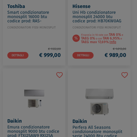
Toshiba
Hisense
Smart condizionatore
Uni Hb condizionatore
monosplit 16000 btu
monosplit 24000 btu
codice prod: RAS-
codice prod: HB70KW0AG
B16S4KVG-E RAS-16E2AVG-E
AS70KW00W
CONDIZIONATORI FISSI MONOSPLIT
CONDIZIONATORI FISSI MONOSPLIT
TAN 0%
Finanzia in 10 rate con
e
%
TAEG 0%
TAN 6,95%
o con
e
TAEG max 17,69%
Info
€ 1.122,00
€ 1.013,00
€ 999,00
€ 989,00
DETTAGLI
DETTAGLI
Daikin
Daikin
Emura condizionatore
Perfera All Seasons
monosplit 9000 btu codice
condizionatore monosplit
prod: FTXJ25AW9 RXJ25A
serie 24000 Btu codice