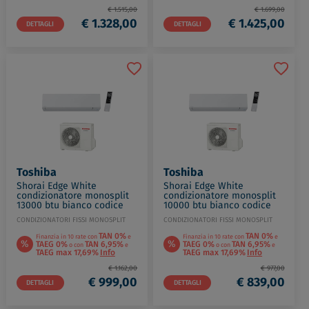
€ 1.515,00
€ 1.699,00
€ 1.328,00
€ 1.425,00
DETTAGLI
DETTAGLI
Toshiba
Toshiba
Shorai Edge White
Shorai Edge White
condizionatore monosplit
condizionatore monosplit
13000 btu bianco codice
10000 btu bianco codice
prod: RAS-B13G3KVSG-E
prod: RAS-B10G3KVSG-E
CONDIZIONATORI FISSI MONOSPLIT
CONDIZIONATORI FISSI MONOSPLIT
RAS-13J2AVSG-E
RAS-10J2AVSG-E
TAN 0%
TAN 0%
Finanzia in 10 rate con
e
Finanzia in 10 rate con
e
%
%
TAEG 0%
TAN 6,95%
TAEG 0%
TAN 6,95%
o con
e
o con
e
TAEG max 17,69%
Info
TAEG max 17,69%
Info
€ 1.162,00
€ 977,00
€ 999,00
€ 839,00
DETTAGLI
DETTAGLI