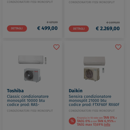
prod: FTXM60A RXM60A
CONDIZIONATORI FISSI MONOSPLIT
CONDIZIONATORI FISSI MONOSPLIT
€ 629,00
€ 2.899,00
€ 499,00
€ 2.269,00
DETTAGLI
DETTAGLI
Toshiba
Daikin
Classic condizionatore
Sensira condizionatore
monosplit 10000 btu
monosplit 21000 btu
codice prod: RAS-
codice prod: FTXF60F RX60F
B10B2KVG-E RAS-10B2AVG-
CONDIZIONATORI FISSI MONOSPLIT
CONDIZIONATORI FISSI MONOSPLIT
E
TAN 0%
Finanzia in 10 rate con
e
%
TAEG 0%
TAN 6,95%
o con
e
TAEG max 17,69%
Info