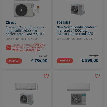
Toshiba
Clivet
New Seiya condizionatore
Cristallo 2 condizionatore
monosplit 16000 btu
monosplit 12000 btu
bianco codice prod: RAS-
codice prod: IMA1-Y 53M +
B16E2KVG-E RAS-16E2AVG-E
MMA1-Y 53M
CONDIZIONATORI FISSI MONOSPLIT
CONDIZIONATORI FISSI MONOSPLIT
TAN 0%
Finanzia in 10 rate con
e
%
TAEG 0%
TAN 6,95%
o con
e
TAEG max 17,69%
Info
€ 998,00
€ 847,00
€ 890,00
€ 784,00
DETTAGLI
DETTAGLI