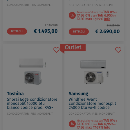
prod: FTXM71A RXM71A
CONDIZIONATORI FISSI MONOSPLIT
CONDIZIONATORI FISSI MONOSPLIT
TAN 0%
Finanzia in 10 rate con
e
%
TAEG 0%
TAN 6,95%
o con
e
TAEG max 17,69%
Info
€ 1.829,00
€ 3.299,00
€ 1.495,00
€ 2.690,00
DETTAGLI
DETTAGLI
Outlet
Toshiba
Samsung
Shorai Edge condizionatore
Windfree Avant
monosplit 16000 btu
condizionatore monosplit
bianco codice prod: RAS-
24000 btu wi-fi codice
B16N4KVSG-E RAS-
prod: AR24TXEAAWKNEU
CONDIZIONATORI FISSI MONOSPLIT
CONDIZIONATORI FISSI MONOSPLIT
16J2AVSG-E
AR24TXEAAWKXEU
TAN 0%
Finanzia in 10 rate con
e
%
TAEG 0%
TAN 6,95%
o con
e
TAEG max 17,69%
Info