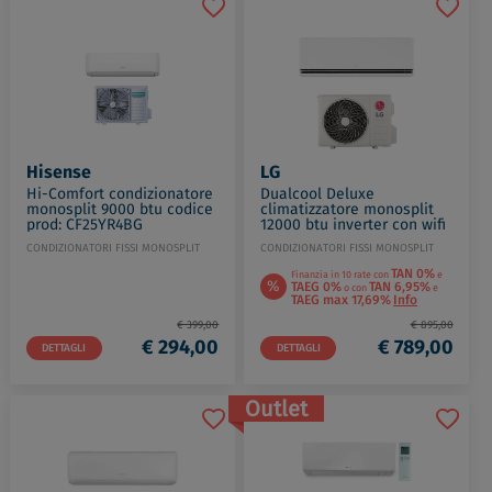
Hisense
LG
Hi-Comfort condizionatore
Dualcool Deluxe
monosplit 9000 btu codice
climatizzatore monosplit
prod: CF25YR4BG
12000 btu inverter con wifi
AS25YR4BW
codice prod: P12SND.NS0
CONDIZIONATORI FISSI MONOSPLIT
CONDIZIONATORI FISSI MONOSPLIT
P12SND.U12A
TAN 0%
Finanzia in 10 rate con
e
%
TAEG 0%
TAN 6,95%
o con
e
TAEG max 17,69%
Info
€ 399,00
€ 895,00
€ 294,00
€ 789,00
DETTAGLI
DETTAGLI
Outlet