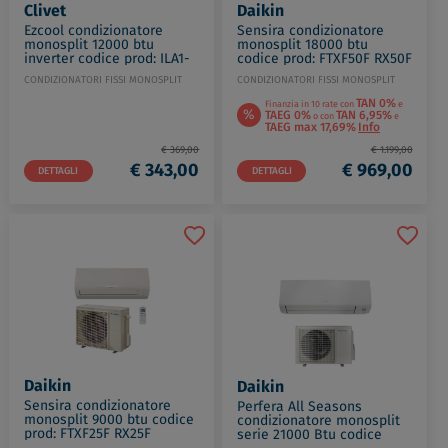
Clivet
Daikin
Ezcool condizionatore
Sensira condizionatore
monosplit 12000 btu
monosplit 18000 btu
inverter codice prod: ILA1-
codice prod: FTXF50F RX50F
Y-35M MLA1-Y 35M
CONDIZIONATORI FISSI MONOSPLIT
CONDIZIONATORI FISSI MONOSPLIT
TAN 0%
Finanzia in 10 rate con
e
%
TAEG 0%
TAN 6,95%
o con
e
TAEG max 17,69%
Info
€ 369,00
€ 1.199,00
€ 343,00
€ 969,00
DETTAGLI
DETTAGLI
Daikin
Daikin
Sensira condizionatore
Perfera All Seasons
monosplit 9000 btu codice
condizionatore monosplit
prod: FTXF25F RX25F
serie 21000 Btu codice