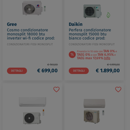
Gree
Daikin
Cosmo condizionatore
Perfera condizionatore
monosplit 18000 btu
monosplit 15000 btu
inverter wi-fi codice prod:
bianco codice prod:
GWH18AWDXB-
FTXM42R+RXM42R9
CONDIZIONATORI FISSI MONOSPLIT
CONDIZIONATORI FISSI MONOSPLIT
K6DNA4A/I+GWH18ATDX
TAN 0%
Finanzia in 10 rate con
e
%
TAEG 0%
TAN 6,95%
o con
e
TAEG max 17,69%
Info
€ 749,00
€ 1.999,00
€ 699,00
€ 1.899,00
DETTAGLI
DETTAGLI