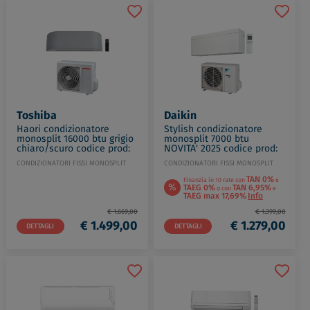
Toshiba
Daikin
Haori condizionatore
Stylish condizionatore
monosplit 16000 btu grigio
monosplit 7000 btu
chiaro/scuro codice prod:
NOVITA' 2025 codice prod:
RAS-B16N4KVRG-E RAS-
FTXA20CW RXA20A9
CONDIZIONATORI FISSI MONOSPLIT
CONDIZIONATORI FISSI MONOSPLIT
16J2AVSG-E
TAN 0%
Finanzia in 10 rate con
e
%
TAEG 0%
TAN 6,95%
o con
e
TAEG max 17,69%
Info
€ 1.669,00
€ 1.399,00
€ 1.499,00
€ 1.279,00
DETTAGLI
DETTAGLI