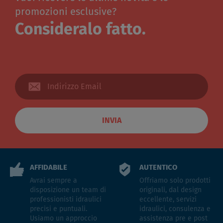
promozioni esclusive?
Consideralo fatto.
INVIA
AFFIDABILE
AUTENTICO
Avrai sempre a
Offriamo solo prodotti
disposizione un team di
originali, dal design
professionisti idraulici
eccellente, servizi
precisi e puntuali.
idraulici, consulenza e
Usiamo un approccio
assistenza pre e post