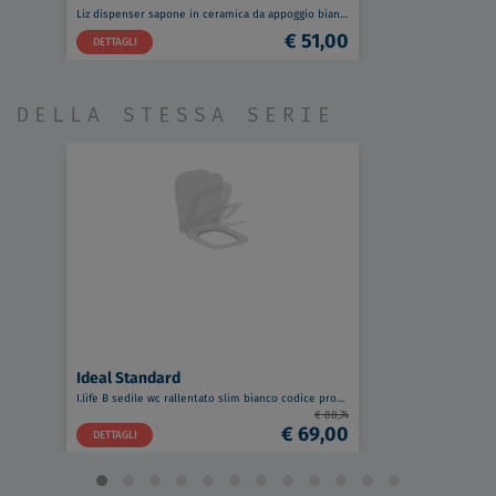
Liz dispenser sapone in ceramica da appoggio bianco codice prod: 000LZ30AP
€ 51,00
DETTAGLI
DELLA STESSA SERIE
Ideal Standard
I.life B sedile wc rallentato slim bianco codice prod: T500301
€ 88,74
€ 69,00
DETTAGLI