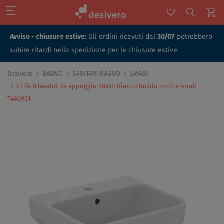
Avviso - chiusure estive:
Gli ordini ricevuti dal
30/07
potrebbero
subire ritardi nella spedizione per le chiusure estive.
Desivero
BAGNO
SANITARI BAGNO
LAVABI
I.Life B lavabo da appoggio 50x44 bianco lucido codice prod:
T460901