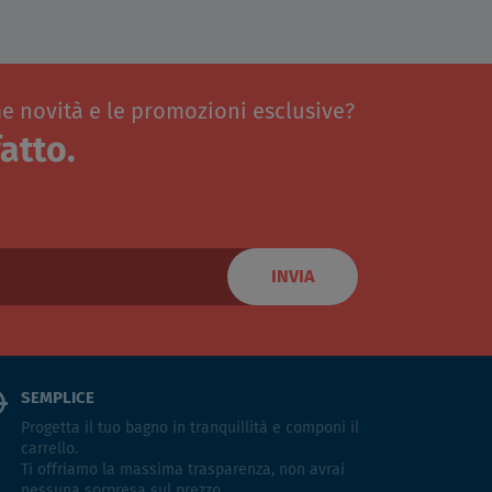
me novità e le promozioni esclusive?
atto.
INVIA
SEMPLICE
Progetta il tuo bagno in tranquillità e componi il
carrello.
Ti offriamo la massima trasparenza, non avrai
nessuna sorpresa sul prezzo.