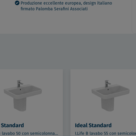
Produzione eccellente europea, design italiano
firmato Palomba Serafini Associati
l Standard
Ideal Standard
I.Life B lavabo 50 con semicolonna bianco lucido codice prod: T460901 T534601