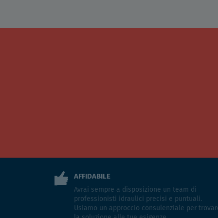
AFFIDABILE
Avrai sempre a disposizione un team di
professionisti idraulici precisi e puntuali.
Usiamo un approccio consulenziale per trovar
la soluzione alle tue esigenze.