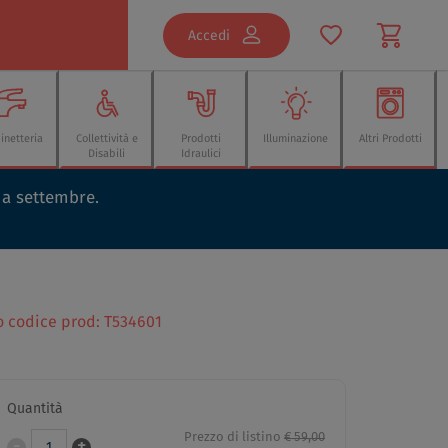
Accedi
inetteria
Collettività e
Prodotti
Illuminazione
Altri Prodotti
Disabili
Idraulici
o a settembre.
o codice prod: T534601
Quantità
Prezzo di listino
€ 59,00
-
+