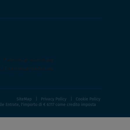
SiteMap
Privacy Policy
Cookie Policy
lle Entrate, l'importo di € 6.117 come credito imposta