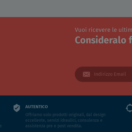
Vuoi ricevere le ulti
Consideralo f
AUTENTICO
Offriamo solo prodotti originali, dal design
eccellente, servizi idraulici, consulenza e
e
assistenza pre e post vendita.