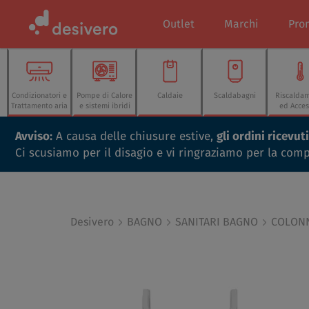
Outlet
Marchi
Pro
Condizionatori e
Pompe di Calore
Caldaie
Scaldabagni
Riscalda
Trattamento aria
e sistemi ibridi
ed Acces
Avviso:
A causa delle chiusure estive,
gli ordini ricevu
Ci scusiamo per il disagio e vi ringraziamo per la com
Desivero
BAGNO
SANITARI BAGNO
COLONN