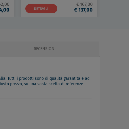
62,00
€ 167,00
4,00
DETTAGLI
€ 137,00
DETTAG
RECENSIONI
lia. Tutti i prodotti sono di qualità garantita e ad
iusto prezzo, su una vasta scelta di referenze