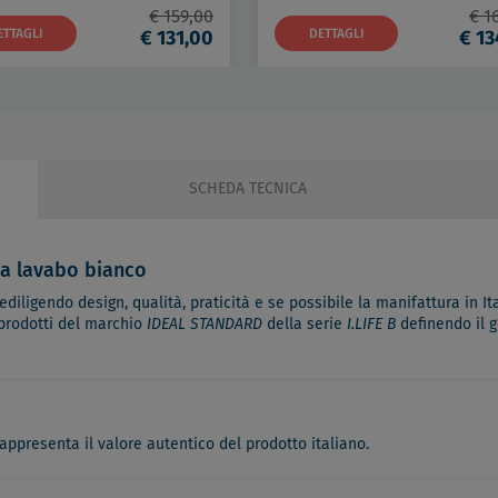
€ 159,00
€ 1
ETTAGLI
€ 131,00
DETTAGLI
€ 13
SCHEDA TECNICA
a lavabo bianco
diligendo design, qualità, praticità e se possibile la manifattura in Ita
 prodotti del marchio
IDEAL STANDARD
della serie
I.LIFE B
definendo il g
appresenta il valore autentico del prodotto italiano.