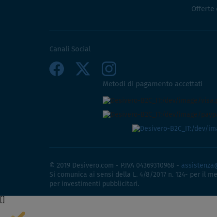
Offerte
Canali Social
Metodi di pagamento accettati
© 2019 Desivero.com - P.IVA 04369310968 -
assistenza
Si comunica ai sensi della L. 4/8/2017 n. 124- per il m
per investimenti pubblicitari.
[
]