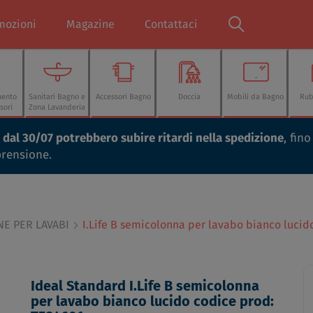
mozioni
Magazine
Contattaci
mento
Sanitari Bagno e
Accessori Bagno
Doccia
Mobili da Bagno
Rub
sori
Zona Lavanderia
ti dal 30/07 potrebbero subire ritardi nella spedizione
, fin
prensione.
E PER LAVABI
I.Life B semicolonna per lavabo bianco lucid
Ideal Standard I.Life B semicolonna
per lavabo bianco lucido codice prod: