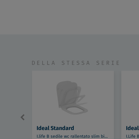
DELLA STESSA SERIE
Ideal Standard
Idea
I.life B sedile wc rallentato slim bianco codice prod: T500301