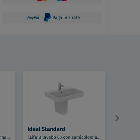
Paga in 3 rate
Ideal Standard
Ideal St
I.Life B lavabo 55 con semicolonna bianco lucido codice prod: T460801 T534601
I.Life B lavabo 60 con semicolonna bianco lucido codice prod: T460701 T534601