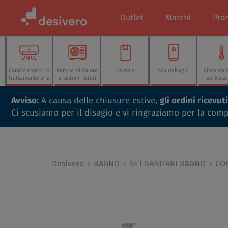
Outlet
Marchi
Pro
Condizionatori e
Pompe di Calore
Caldaie
Scaldabagni
Riscalda
Trattamento aria
e sistemi ibridi
ed Acces
Avviso:
A causa delle chiusure estive,
gli ordini ricevu
Ci scusiamo per il disagio e vi ringraziamo per la com
Desivero
BAGNO
SET SANITARI BAGNO
CO