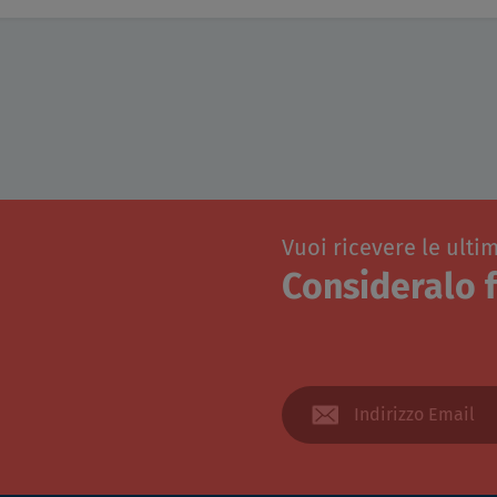
Vuoi ricevere le ulti
Consideralo f