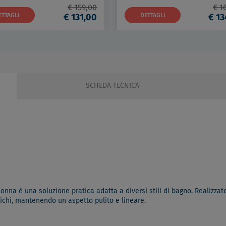
€ 159,00
€ 1
ETTAGLI
€ 131,00
DETTAGLI
€ 13
SCHEDA TECNICA
olonna è una soluzione pratica adatta a diversi stili di bagno. Realizz
ichi, mantenendo un aspetto pulito e lineare.