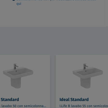
qui
l Standard
Ideal Standard
I.Life B lavabo 50 con semicolonna bianco lucido codice prod: T460901 T534601