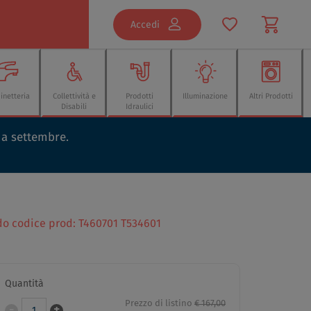
Accedi
inetteria
Collettività e
Prodotti
Illuminazione
Altri Prodotti
Disabili
Idraulici
o a settembre.
ido codice prod: T460701 T534601
Quantità
Prezzo di listino
€ 167,00
-
+