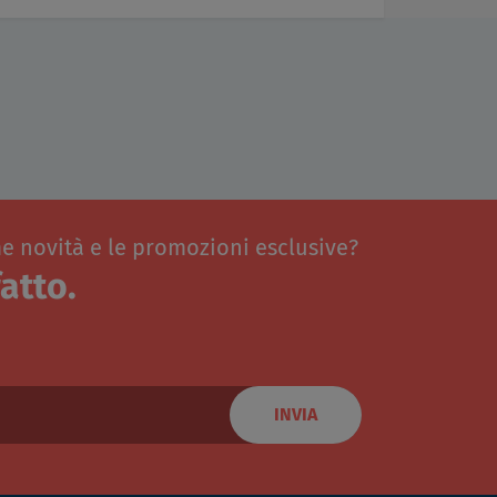
me novità e le promozioni esclusive?
atto.
INVIA