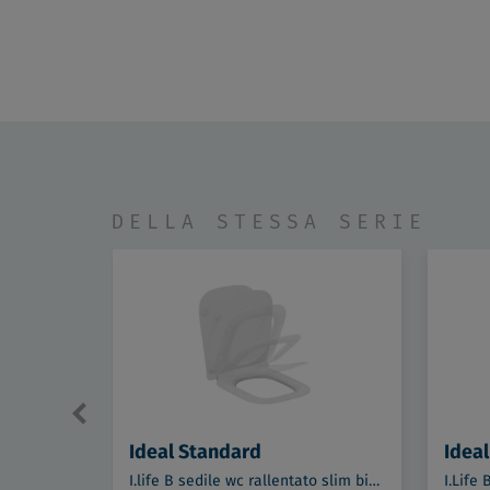
DELLA STESSA SERIE
Ideal Standard
Idea
I.life B sedile wc rallentato slim bianco codice prod: T500301