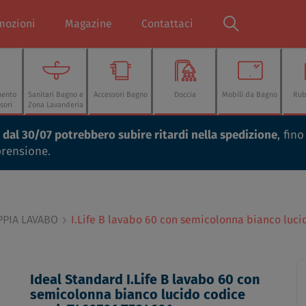
mozioni
Magazine
Contattaci
mento
Sanitari Bagno e
Accessori Bagno
Doccia
Mobili da Bagno
Rub
sori
Zona Lavanderia
ti dal 30/07 potrebbero subire ritardi nella spedizione
, fin
prensione.
PPIA LAVABO
I.Life B lavabo 60 con semicolonna bianco luc
Ideal Standard I.Life B lavabo 60 con
semicolonna bianco lucido codice