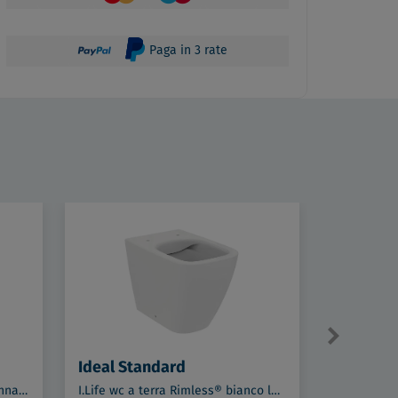
Paga in 3 rate
Ideal Standard
Ideal St
I.Life B lavabo 55 con semicolonna bianco lucido codice prod: T460801 T534601
I.Life wc a terra Rimless® bianco lucido codice prod: T461601