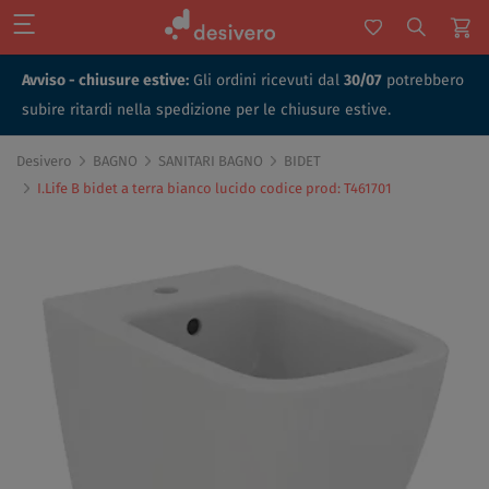
Avviso - chiusure estive:
Gli ordini ricevuti dal
30/07
potrebbero
subire ritardi nella spedizione per le chiusure estive.
Desivero
BAGNO
SANITARI BAGNO
BIDET
I.Life B bidet a terra bianco lucido codice prod: T461701