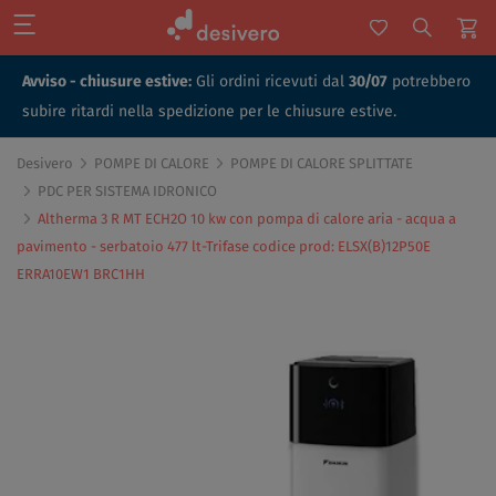
Avviso - chiusure estive:
Gli ordini ricevuti dal
30/07
potrebbero
subire ritardi nella spedizione per le chiusure estive.
Desivero
POMPE DI CALORE
POMPE DI CALORE SPLITTATE
PDC PER SISTEMA IDRONICO
Altherma 3 R MT ECH2O 10 kw con pompa di calore aria - acqua a
pavimento - serbatoio 477 lt-Trifase codice prod: ELSX(B)12P50E
ERRA10EW1 BRC1HH