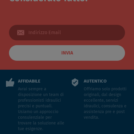
INVIA
AFFIDABILE
AUTENTICO
Avrai sempre a
Offriamo solo prodotti
disposizione un team di
originali, dal design
professionisti idraulici
eccellente, servizi
precisi e puntuali.
idraulici, consulenza e
Usiamo un approccio
assistenza pre e post
consulenziale per
vendita.
trovare la soluzione alle
tue esigenze.