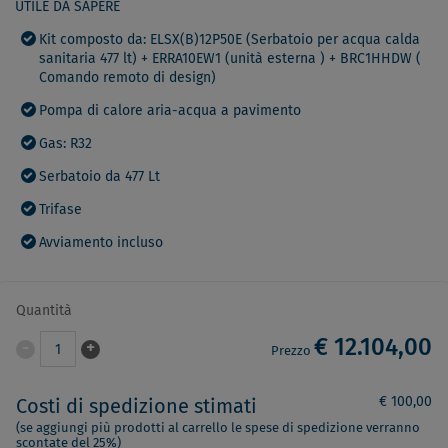
UTILE DA SAPERE
Kit composto da: ELSX(B)12P50E (Serbatoio per acqua calda
sanitaria 477 lt) + ERRA10EW1 (unità esterna ) + BRC1HHDW (
Comando remoto di design)
Pompa di calore aria-acqua a pavimento
Gas: R32
Serbatoio da 477 Lt
Trifase
Avviamento incluso
Quantità
€ 12.104,00
-
+
1
Prezzo
€ 100,00
Costi di spedizione stimati
(se aggiungi più prodotti al carrello le spese di spedizione verranno
scontate del 25%)