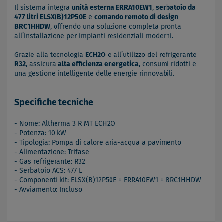
Il sistema integra
unità esterna ERRA10EW1
,
serbatoio da
477 litri ELSX(B)12P50E
e
comando remoto di design
BRC1HHDW
, offrendo una soluzione completa pronta
all’installazione per impianti residenziali moderni.
Grazie alla tecnologia
ECH2O
e all’utilizzo del refrigerante
R32
, assicura
alta efficienza energetica
, consumi ridotti e
una gestione intelligente delle energie rinnovabili.
Specifiche tecniche
- Nome: Altherma 3 R MT ECH2O
- Potenza: 10 kW
- Tipologia: Pompa di calore aria-acqua a pavimento
- Alimentazione: Trifase
- Gas refrigerante: R32
- Serbatoio ACS: 477 L
- Componenti kit: ELSX(B)12P50E + ERRA10EW1 + BRC1HHDW
- Avviamento: Incluso