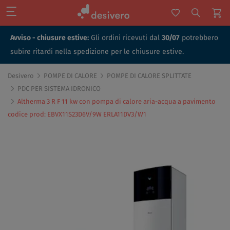
Avviso - chiusure estive:
Gli ordini ricevuti dal
30/07
potrebbero
subire ritardi nella spedizione per le chiusure estive.
Desivero
POMPE DI CALORE
POMPE DI CALORE SPLITTATE
PDC PER SISTEMA IDRONICO
Altherma 3 R F 11 kw con pompa di calore aria-acqua a pavimento
codice prod: EBVX11S23D6V/9W ERLA11DV3/W1