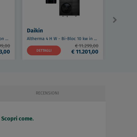
Daikin
Daikin
Altherma 3 R MT ECH2O 12 kw con pompa di calore aria - acqua a pavimento - serbatoio 477 lt-Trifase codice prod: ELSX(B)12P50E ERRA10EW1 BRC1HH
Altherma 4 H W - Bi-Bloc 10 kw in pompa di calore in R290 - Monofase codice prod: EPBX10A4V EPSK10AV3
99,00
€ 11.299,00
93,00
DETTAGLI
€ 11.201,00
DETTAG
RECENSIONI
. Scopri come.