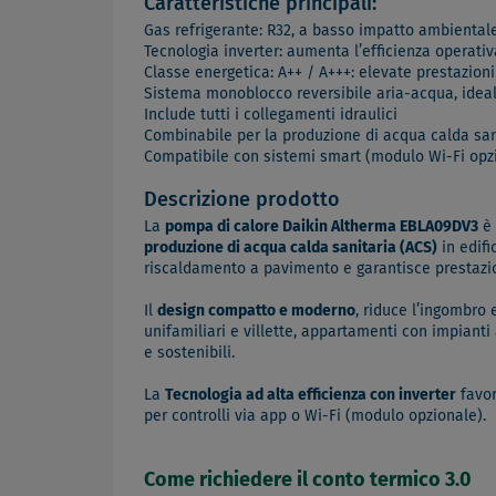
Caratteristiche principali:
Gas refrigerante: R32, a basso impatto ambientale
Tecnologia inverter: aumenta l’efficienza operativ
Classe energetica: A++ / A+++: elevate prestazioni 
Sistema monoblocco reversibile aria-acqua, ideale 
Include tutti i collegamenti idraulici
Combinabile per la produzione di acqua calda san
Compatibile con sistemi smart (modulo Wi-Fi opzi
Descrizione prodotto
La
pompa di calore Daikin Altherma EBLA09DV3
è 
produzione di acqua calda sanitaria (ACS)
in edifi
riscaldamento a pavimento e garantisce prestazi
Il
design compatto e moderno
, riduce l’ingombro 
unifamiliari e villette, appartamenti con impiant
e sostenibili.
La
Tecnologia ad alta efficienza con inverter
favor
per controlli via app o Wi-Fi (modulo opzionale).
Come richiedere il conto termico 3.0