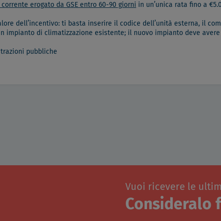
o corrente erogato da GSE entro 60-90 giorni
in un’unica rata fino a €5.
alore dell’incentivo: ti basta inserire il codice dell’unità esterna, il c
n impianto di climatizzazione esistente; il nuovo impianto deve aver
trazioni pubbliche
Vuoi ricevere le ulti
Consideralo f