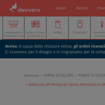
Outlet
Marchi
Pro
Condizionatori e
Pompe di Calore
Caldaie
Scaldabagni
Riscalda
Trattamento aria
e sistemi ibridi
ed Acces
Avviso:
A causa delle chiusure estive,
gli ordini ricevu
Ci scusiamo per il disagio e vi ringraziamo per la com
Desivero
POMPE DI CALORE
POMPE DI CAL
Altherma 3M Pompa di Calore Monoblocco 9