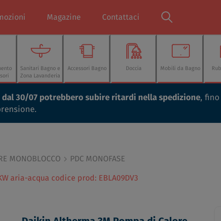
mozioni
Magazine
Contattaci
mento
Sanitari Bagno e
Accessori Bagno
Doccia
Mobili da Bagno
Rub
sori
Zona Lavanderia
ti dal 30/07 potrebbero subire ritardi nella spedizione
, fin
prensione.
ORE MONOBLOCCO
PDC MONOFASE
KW aria-acqua codice prod: EBLA09DV3