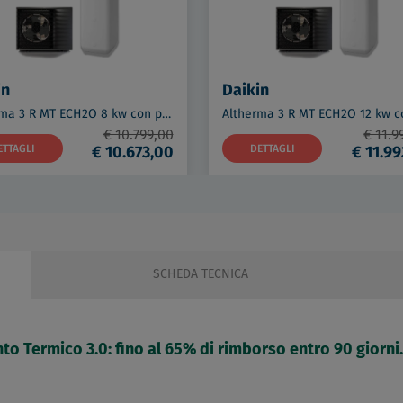
in
Daikin
Altherma 3 R MT ECH2O 8 kw con pompa di calore aria - acqua a pavimento - serbatoio 294 lt -Trifase codice prod: ELSX(B)12P30E ERRA08EW1 BRC1HH
€ 10.799,00
€ 11.9
ETTAGLI
€ 10.673,00
DETTAGLI
€ 11.9
SCHEDA TECNICA
to Termico 3.0: fino al 65% di rimborso entro 90 giorni