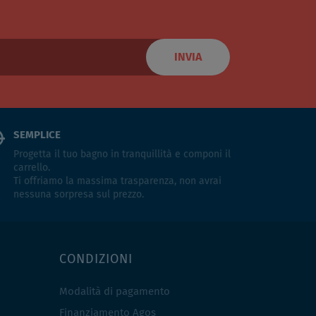
INVIA
SEMPLICE
Progetta il tuo bagno in tranquillità e componi il
carrello.
Ti offriamo la massima trasparenza, non avrai
nessuna sorpresa sul prezzo.
CONDIZIONI
Modalità di pagamento
Finanziamento Agos