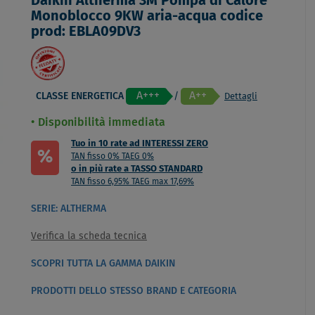
Daikin Altherma 3M Pompa di Calore
Monoblocco 9KW aria-acqua codice
prod: EBLA09DV3
A+++
A++
CLASSE ENERGETICA
/
Dettagli
Disponibilità immediata
Tuo in 10 rate ad INTERESSI ZERO
%
TAN fisso 0% TAEG 0%
o in più rate a TASSO STANDARD
TAN fisso 6,95% TAEG max 17,69%
SERIE: ALTHERMA
Verifica la scheda tecnica
SCOPRI TUTTA LA GAMMA DAIKIN
PRODOTTI DELLO STESSO BRAND E CATEGORIA