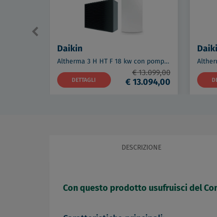
Daikin
Daik
Altherma 3 H HT F 18 kw con pompa di calore aria-acqua a pavimento - Trifase codice prod: ETVX16S23E9W7 EPRA18DW17 BRC1H
€ 13.099,00
DETTAGLI
€ 13.094,00
D
DESCRIZIONE
Con questo prodotto usufruisci del Con