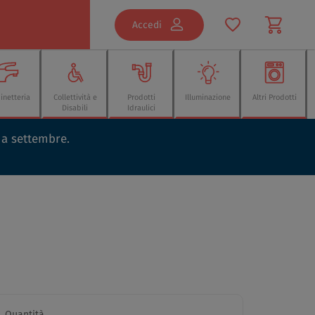
Accedi
inetteria
Collettività e
Prodotti
Illuminazione
Altri Prodotti
Disabili
Idraulici
o a settembre.