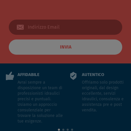
INVIA
AFFIDABILE
AUTENTICO
Avrai sempre a
Offriamo solo prodotti
disposizione un team di
originali, dal design
professionisti idraulici
eccellente, servizi
precisi e puntuali.
idraulici, consulenza e
Usiamo un approccio
assistenza pre e post
consulenziale per
vendita.
trovare la soluzione alle
tue esigenze.