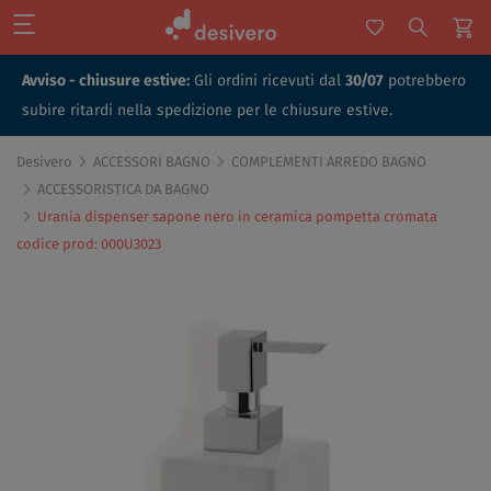
Avviso - chiusure estive:
Gli ordini ricevuti dal
30/07
potrebbero
subire ritardi nella spedizione per le chiusure estive.
Desivero
ACCESSORI BAGNO
COMPLEMENTI ARREDO BAGNO
ACCESSORISTICA DA BAGNO
Urania dispenser sapone nero in ceramica pompetta cromata
codice prod: 000U3023