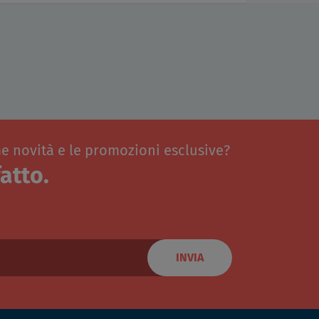
me novità e le promozioni esclusive?
atto.
INVIA