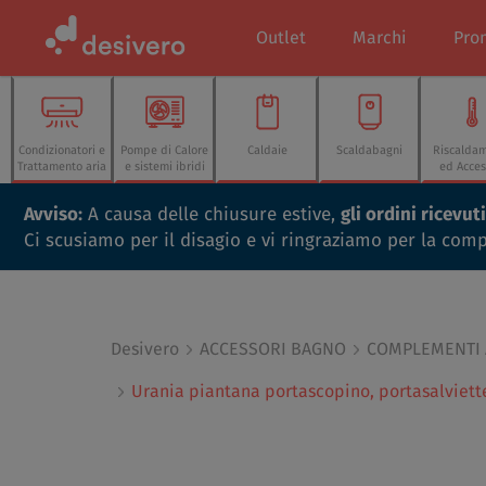
Outlet
Marchi
Pro
Condizionatori e
Pompe di Calore
Caldaie
Scaldabagni
Riscalda
Trattamento aria
e sistemi ibridi
ed Acces
Avviso:
A causa delle chiusure estive,
gli ordini ricevu
Ci scusiamo per il disagio e vi ringraziamo per la com
Desivero
ACCESSORI BAGNO
COMPLEMENTI
Urania piantana portascopino, portasalviett