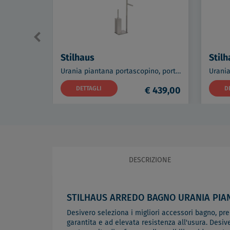
Stilhaus
Stilh
Urania piantana portascopino, portasalviette, portarotolo e portasapone ottone cromato codice prod: 000U21M08
DETTAGLI
€ 439,00
D
DESCRIZIONE
STILHAUS ARREDO BAGNO URANIA PIA
Desivero seleziona i migliori accessori bagno, predi
garantita e ad elevata resistenza all'usura. Desiv