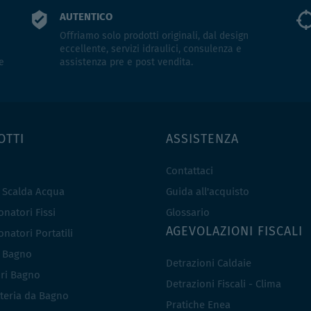
AUTENTICO
Offriamo solo prodotti originali, dal design
eccellente, servizi idraulici, consulenza e
e
assistenza pre e post vendita.
OTTI
ASSISTENZA
Contattaci
e Scalda Acqua
Guida all'acquisto
natori Fissi
Glossario
AGEVOLAZIONI FISCALI
natori Portatili
i Bagno
Detrazioni Caldaie
ri Bagno
Detrazioni Fiscali - Clima
teria da Bagno
Pratiche Enea