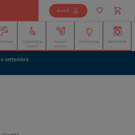
Accedi
inetteria
Collettività e
Prodotti
Illuminazione
Altri Prodotti
Disabili
Idraulici
o a settembre.