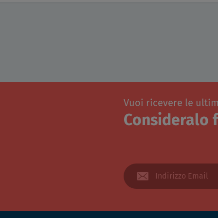
Vuoi ricevere le ulti
Consideralo f