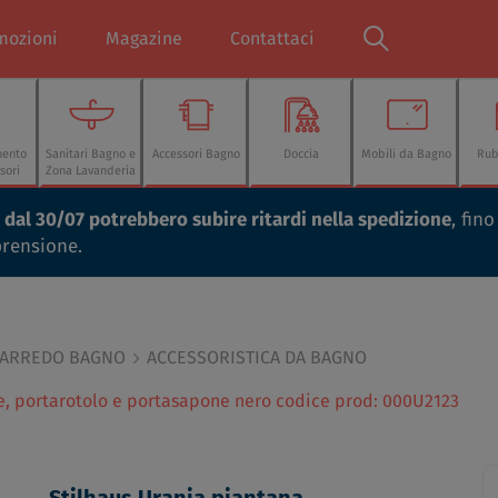
mozioni
Magazine
Contattaci
mento
Sanitari Bagno e
Accessori Bagno
Doccia
Mobili da Bagno
Rub
sori
Zona Lavanderia
ti dal 30/07 potrebbero subire ritardi nella spedizione
, fin
prensione.
 ARREDO BAGNO
ACCESSORISTICA DA BAGNO
e, portarotolo e portasapone nero codice prod: 000U2123