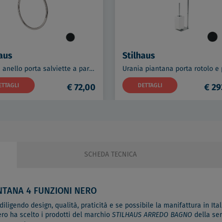
aus
Stilhaus
Urania anello porta salviette a parete nero codice prod: 000U0723
ETTAGLI
€ 72,00
DETTAGLI
€ 29
SCHEDA TECNICA
NTANA 4 FUNZIONI NERO
ligendo design, qualità, praticità e se possibile la manifattura in Itali
ero ha scelto i prodotti del marchio
STILHAUS ARREDO BAGNO
della se