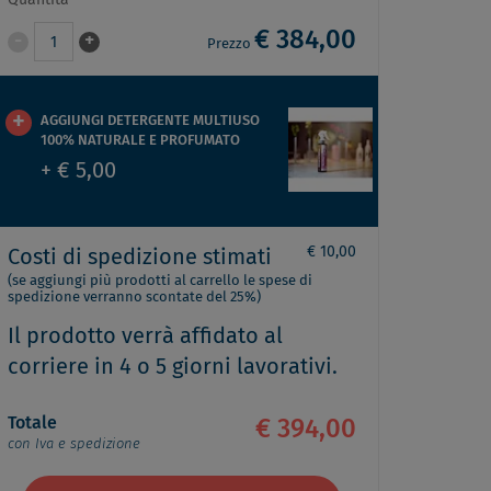
Quantità
€ 384,00
-
+
1
Prezzo
AGGIUNGI DETERGENTE MULTIUSO
100% NATURALE E PROFUMATO
+ € 5,00
€ 10,00
Costi di spedizione stimati
(se aggiungi più prodotti al carrello le spese di
spedizione verranno scontate del 25%)
Il prodotto verrà affidato al
corriere in 4 o 5 giorni lavorativi.
Totale
€ 394,00
con Iva e spedizione