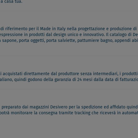
 a casa tua.
 riferimento per il Made in Italy nella progettazione e produzione di 
 espressione in prodotti dal design unico e innovativo. Il catalogo di
a sapone, porta oggetti, porta salviette, pattumiere bagno, appendi ab
ati acquistati direttamente dal produttore senza intermediari, i prodotti
italiano, quindi godono della garanzia di 24 mesi dalla data di fatturazi
à preparato dai magazzini Desivero per la spedizione ed affidato quindi
 potrà monitorare la consegna tramite tracking che riceverà in automati