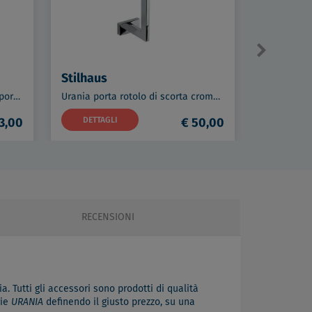
Stilhaus
Stilhaus
Urania piantana porta rotolo e porta scopino da appoggio nero codice prod: 000U2023
Urania porta rotolo di scorta cromato codice prod: 000U11S08
3,00
DETTAGLI
€ 50,00
DETTAG
RECENSIONI
a. Tutti gli accessori sono prodotti di qualità
rie
URANIA
definendo il giusto prezzo, su una