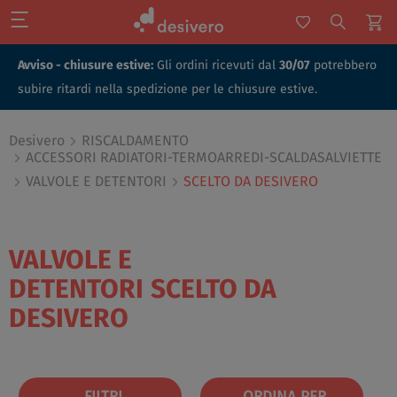
Avviso - chiusure estive:
Gli ordini ricevuti dal
30/07
potrebbero
subire ritardi nella spedizione per le chiusure estive.
Desivero
RISCALDAMENTO
ACCESSORI RADIATORI-TERMOARREDI-SCALDASALVIETTE
VALVOLE E DETENTORI
SCELTO DA DESIVERO
VALVOLE E
DETENTORI
SCELTO DA
DESIVERO
FILTRI
ORDINA PER