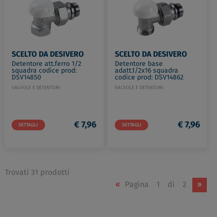
SCELTO DA DESIVERO
SCELTO DA DESIVERO
Detentore att.ferro 1/2
Detentore base
squadra codice prod:
adatt.1/2x16 squadra
DSV14850
codice prod: DSV14862
VALVOLE E DETENTORI
VALVOLE E DETENTORI
€ 7,96
€ 7,96
DETTAGLI
DETTAGLI
Trovati 31 prodotti
«
Pagina
1
di
2
»