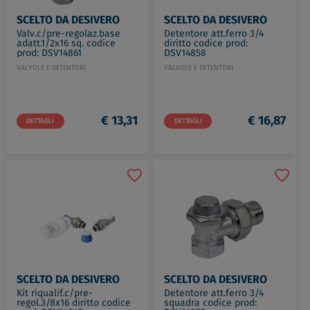
SCELTO DA DESIVERO
SCELTO DA DESIVERO
Valv.c/pre-regolaz.base
Detentore att.ferro 3/4
adatt.1/2x16 sq. codice
diritto codice prod:
prod: DSV14861
DSV14858
VALVOLE E DETENTORI
VALVOLE E DETENTORI
€ 13,31
€ 16,87
DETTAGLI
DETTAGLI
SCELTO DA DESIVERO
SCELTO DA DESIVERO
Kit riqualif.c/pre-
Detentore att.ferro 3/4
regol.3/8x16 diritto codice
squadra codice prod: