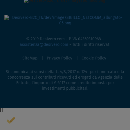
© 2019 Desivero.com - P.IVA 04369310968 -
assistenza@desivero.com
- Tutti i diritti riservati
SiteMap
Privacy Policy
Cookie Policy
Si comunica ai sensi della L. 4/8/2017 n. 124- per il mercato e la
concorrenza sui contributi ricevuti ed erogati da Agenzia delle
Entrate, l'importo di € 6.117 come credito imposta per
investimenti pubblicitari.
[
]