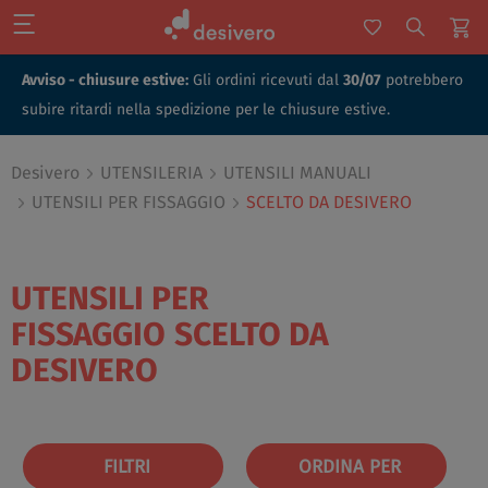
Avviso - chiusure estive:
Gli ordini ricevuti dal
30/07
potrebbero
subire ritardi nella spedizione per le chiusure estive.
Desivero
UTENSILERIA
UTENSILI MANUALI
UTENSILI PER FISSAGGIO
SCELTO DA DESIVERO
UTENSILI PER
FISSAGGIO
SCELTO DA
DESIVERO
FILTRI
ORDINA PER