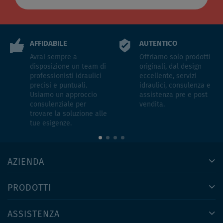
AFFIDABILE
AUTENTICO
Avrai sempre a
Offriamo solo prodotti
disposizione un team di
originali, dal design
professionisti idraulici
eccellente, servizi
precisi e puntuali.
idraulici, consulenza e
Usiamo un approccio
assistenza pre e post
consulenziale per
vendita.
trovare la soluzione alle
tue esigenze.
AZIENDA
PRODOTTI
ASSISTENZA