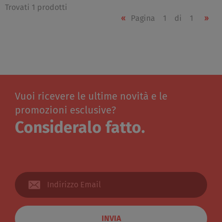
Trovati 1 prodotti
«
Pagina
1
di
1
»
Vuoi ricevere le ultime novità e le
promozioni esclusive?
Consideralo fatto.
INVIA