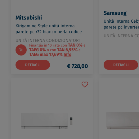
Samsung
Mitsubishi
Unità interna Ceb
Kirigamine Style unità interna
parete pc inverte
parete pc r32 bianco perla codice
AR07TXFYAWKNEU
UNITÀ INTERNA C
prod: MSZ-LN25VG2V
UNITÀ INTERNA CONDIZIONATORI
TAN 0%
Finanzia in 10 rate con
e
%
TAEG 0%
TAN 6,95%
o con
e
TAEG max 17,69%
Info
DETTAGLI
€ 728,00
DETTAGLI