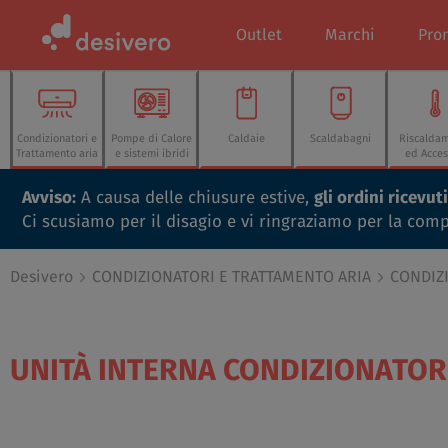
Outlet
Marchi
Pro
Condizionatori e
Pompe di Calore
Caldaie
Scaldabagni
Riscalda
Trattamento aria
e sistemi ibridi
ed Acces
Avviso:
A causa delle chiusure estive,
gli ordini ricevu
Ci scusiamo per il disagio e vi ringraziamo per la com
Desivero
CONDIZIONATORI E TRATTAMENTO ARIA
CONDIZ
UNITÀ INTERNA CONDIZIONATOR