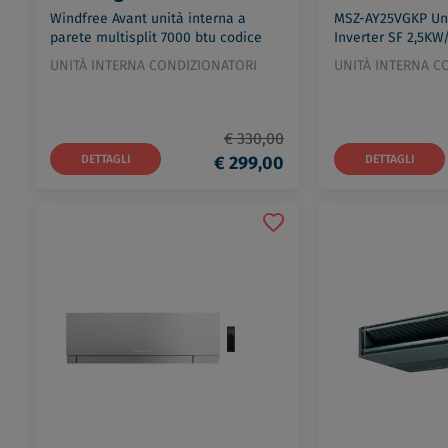
Windfree Avant unità interna a
MSZ-AY25VGKP Uni
parete multisplit 7000 btu codice
Inverter SF 2,5KW
prod: Ar07txeaawkneu
prod: MSZ-AY25V
UNITÀ INTERNA CONDIZIONATORI
UNITÀ INTERNA C
€ 330,00
DETTAGLI
€ 299,00
DETTAGLI