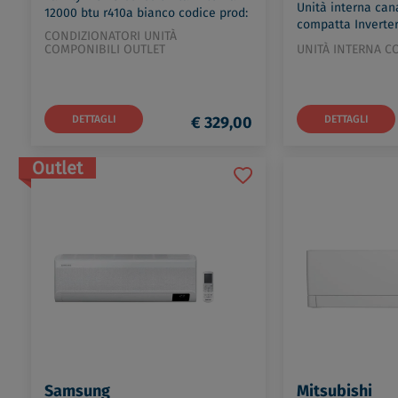
Unità interna cana
12000 btu r410a bianco codice prod:
compatta Inverte
MSZ-SF35VE3
CONDIZIONATORI UNITÀ
9000 btu codice 
COMPONIBILI OUTLET
UNITÀ INTERNA C
DETTAGLI
€ 329,00
DETTAGLI
Outlet
Samsung
Mitsubishi