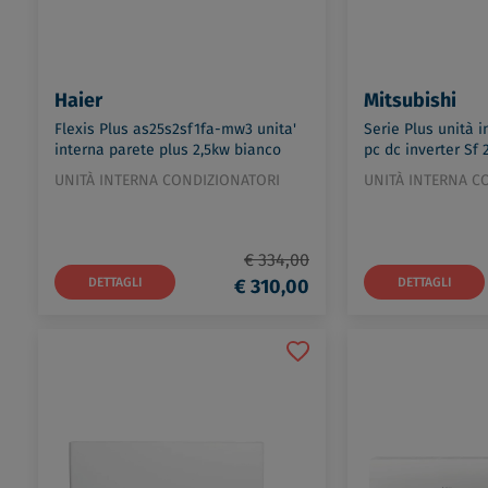
Haier
Mitsubishi
Flexis Plus as25s2sf1fa-mw3 unita'
Serie Plus unità i
interna parete plus 2,5kw bianco
pc dc inverter Sf 
codice prod: 2501301B2
codice prod: MSZ
UNITÀ INTERNA CONDIZIONATORI
UNITÀ INTERNA C
€ 334,00
DETTAGLI
€ 310,00
DETTAGLI