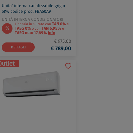
Unita' interna canalizzabile grigio
5Kw codice prod: FBA50A9
UNITÀ INTERNA CONDIZIONATORI
TAN 0%
Finanzia in 10 rate con
e
%
TAEG 0%
TAN 6,95%
o con
e
TAEG max 17,69%
Info
€ 975,00
DETTAGLI
€ 789,00
Outlet