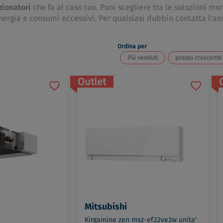
zionatori
che fa al caso tuo. Puoi scegliere tra le soluzioni mo
nergia e consumi eccessivi. Per qualsiasi dubbio contatta l'ass
Ordina per
Più venduti
prezzo crescente
Outlet
Mitsubishi
Kirgamine zen msz-ef22ve3w unita'