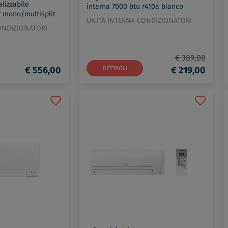
lizzabile
interna 7000 btu r410a bianco
r mono/multisplit
codice prod: MSZ-EF22VE3W
UNITÀ INTERNA CONDIZIONATORI
prod: SEZ-M25DA2
ONDIZIONATORI
€ 389,00
€ 556,00
DETTAGLI
€ 219,00