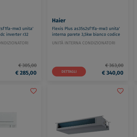
Haier
2sf1fa-mw3 unita'
Flexis Plus as35s2sf1fa-mw3 unita'
dc inverter r32
interna parete 3,5kw bianco codice
od: 2501300B2
prod: 2501302B2
ONDIZIONATORI
UNITÀ INTERNA CONDIZIONATORI
€ 305,00
€ 363,00
€ 285,00
DETTAGLI
€ 340,00