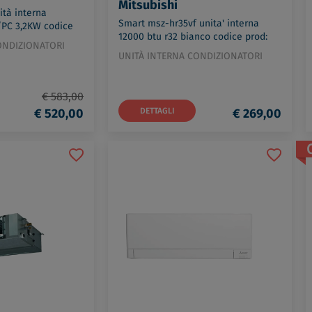
Mitsubishi
tà interna
Smart msz-hr35vf unita' interna
/PC 3,2KW codice
12000 btu r32 bianco codice prod:
GKP
ONDIZIONATORI
MSZ-HR35VF
UNITÀ INTERNA CONDIZIONATORI
€ 583,00
€ 520,00
DETTAGLI
€ 269,00