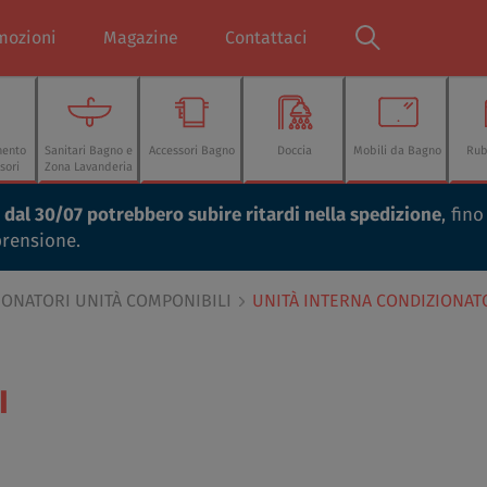
mozioni
Magazine
Contattaci
mento
Sanitari Bagno e
Accessori Bagno
Doccia
Mobili da Bagno
Rub
sori
Zona Lavanderia
ti dal 30/07 potrebbero subire ritardi nella spedizione
, fin
prensione.
IONATORI UNITÀ COMPONIBILI
UNITÀ INTERNA CONDIZIONAT
I