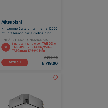
Mitsubishi
Kirigamine Style unità interna 12000
btu r32 bianco perla codice prod:
MSZ-LN35VG2V
UNITÀ INTERNA CONDIZIONATORI
TAN 0%
Finanzia in 10 rate con
e
%
TAEG 0%
TAN 6,95%
o con
e
TAEG max 17,69%
Info
€ 799,00
DETTAGLI
€ 719,00