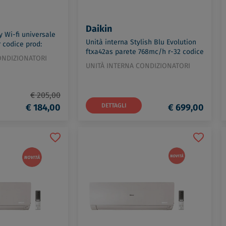
Daikin
y Wi-fi universale
Unità interna Stylish Blu Evolution
r codice prod:
ftxa42as parete 768mc/h r-32 codice
ONDIZIONATORI
prod: FTXA42AS
UNITÀ INTERNA CONDIZIONATORI
€ 205,00
€ 184,00
DETTAGLI
€ 699,00