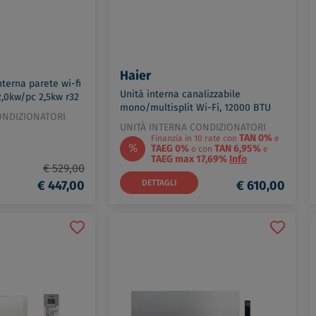
Haier
nterna parete wi-fi
Unità interna canalizzabile
2,0kw/pc 2,5kw r32
mono/multisplit Wi-Fi, 12000 BTU
-AP20VGK
ONDIZIONATORI
(comando escluso) codice prod:
UNITÀ INTERNA CONDIZIONATORI
AE1WY3E00
TAN 0%
Finanzia in 10 rate con
e
%
TAEG 0%
TAN 6,95%
o con
e
TAEG max 17,69%
Info
€ 529,00
€ 447,00
DETTAGLI
€ 610,00