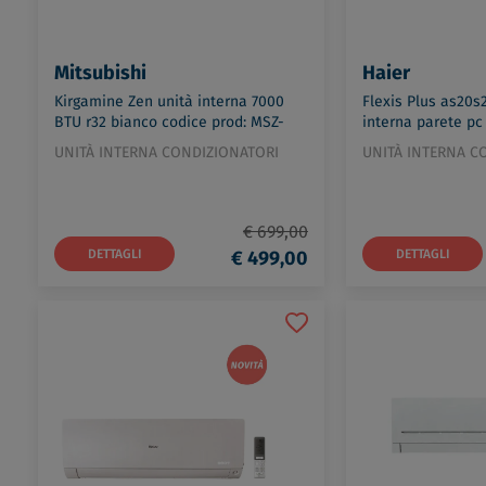
Mitsubishi
Haier
Kirgamine Zen unità interna 7000
Flexis Plus as20s
BTU r32 bianco codice prod: MSZ-
interna parete pc 
EF22VGKW
bianco codice pr
UNITÀ INTERNA CONDIZIONATORI
UNITÀ INTERNA C
€ 699,00
DETTAGLI
€ 499,00
DETTAGLI