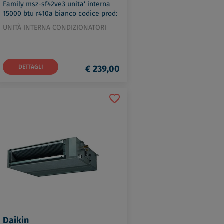
Family msz-sf42ve3 unita' interna
15000 btu r410a bianco codice prod:
MSZ-SF42VE3
UNITÀ INTERNA CONDIZIONATORI
DETTAGLI
€ 239,00
Daikin