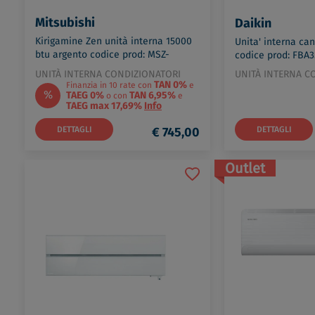
Mitsubishi
Daikin
Kirigamine Zen unità interna 15000
Unita' interna cana
btu argento codice prod: MSZ-
codice prod: FBA
EF42VGKS
UNITÀ INTERNA CONDIZIONATORI
UNITÀ INTERNA C
TAN 0%
Finanzia in 10 rate con
e
%
TAEG 0%
TAN 6,95%
o con
e
TAEG max 17,69%
Info
DETTAGLI
€ 745,00
DETTAGLI
Outlet