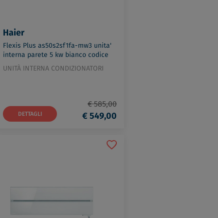
Haier
Flexis Plus as50s2sf1fa-mw3 unita'
interna parete 5 kw bianco codice
prod: 2501305B2
UNITÀ INTERNA CONDIZIONATORI
€ 585,00
DETTAGLI
€ 549,00