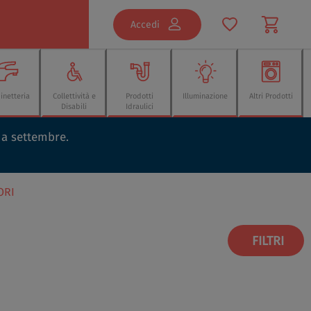
Accedi
inetteria
Collettività e
Prodotti
Illuminazione
Altri Prodotti
Disabili
Idraulici
o a settembre.
ORI
FILTRI