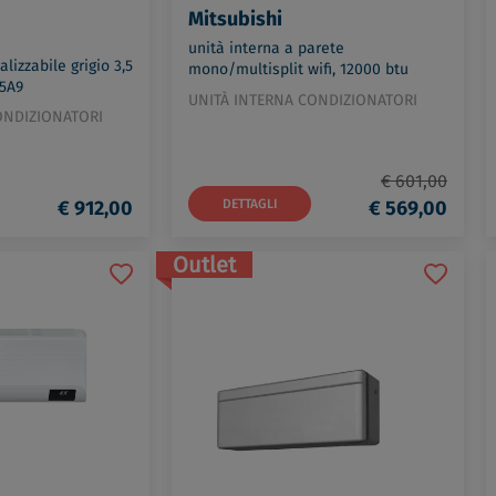
Mitsubishi
unità interna a parete
lizzabile grigio 3,5
mono/multisplit wifi, 12000 btu
35A9
codice prod: MSZ-AY35VGKP
UNITÀ INTERNA CONDIZIONATORI
ONDIZIONATORI
€ 601,00
€ 912,00
DETTAGLI
€ 569,00
Outlet