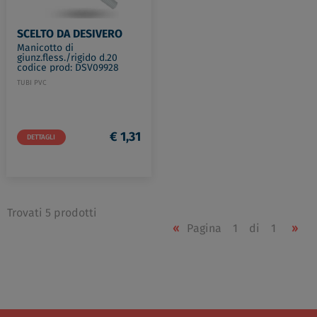
SCELTO DA DESIVERO
Manicotto di
giunz.fless./rigido d.20
codice prod: DSV09928
TUBI PVC
€ 1,31
DETTAGLI
Trovati 5 prodotti
«
Pagina
1
di
1
»