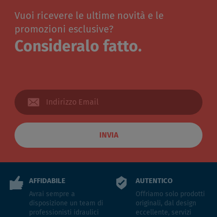
Vuoi ricevere le ultime novità e le
promozioni esclusive?
Consideralo fatto.
INVIA
AFFIDABILE
AUTENTICO
Avrai sempre a
Offriamo solo prodotti
disposizione un team di
originali, dal design
professionisti idraulici
eccellente, servizi