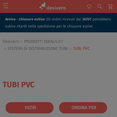
Avviso - chiusure estive:
Gli ordini ricevuti dal
30/07
potrebbero
subire ritardi nella spedizione per le chiusure estive.
Desivero
PRODOTTI IDRAULICI
SISTEMI DI DISTRIBUZIONE TUBI
TUBI PVC
TUBI PVC
FILTRI
ORDINA PER