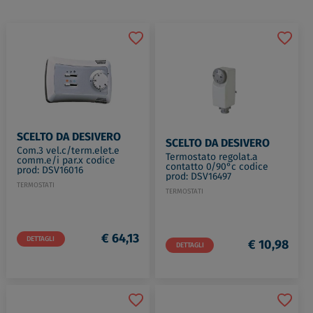
SCELTO DA DESIVERO
SCELTO DA DESIVERO
Com.3 vel.c/term.elet.e
Termostato regolat.a
comm.e/i par.x codice
contatto 0/90°c codice
prod: DSV16016
prod: DSV16497
TERMOSTATI
TERMOSTATI
€ 64,13
DETTAGLI
€ 10,98
DETTAGLI