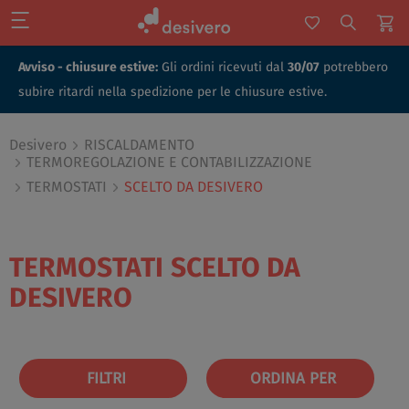
Avviso - chiusure estive:
Gli ordini ricevuti dal
30/07
potrebbero
subire ritardi nella spedizione per le chiusure estive.
Desivero
RISCALDAMENTO
TERMOREGOLAZIONE E CONTABILIZZAZIONE
TERMOSTATI
SCELTO DA DESIVERO
TERMOSTATI
SCELTO DA
DESIVERO
FILTRI
ORDINA PER