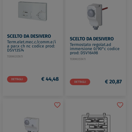
SCELTO DA DESIVERO
SCELTO DA DESIVERO
Term.elet.mec.c/comm.e/i
Termostato regolat.ad
a par.x ch nc codice prod:
immersione 0/90°c codice
DSV13574
prod: DSV16498
TERMOSTATI
TERMOSTATI
€ 44,48
DETTAGLI
€ 20,87
DETTAGLI