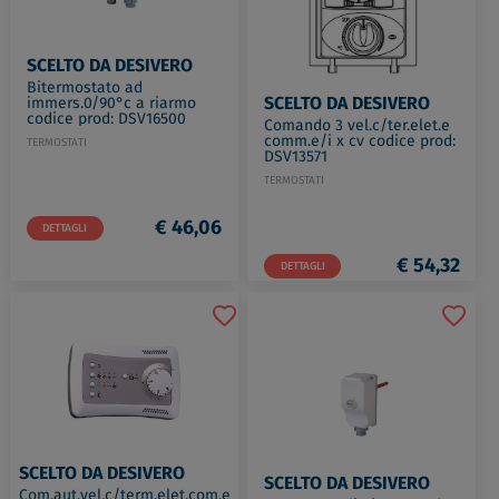
SCELTO DA DESIVERO
Bitermostato ad
SCELTO DA DESIVERO
immers.0/90°c a riarmo
codice prod: DSV16500
Comando 3 vel.c/ter.elet.e
comm.e/i x cv codice prod:
TERMOSTATI
DSV13571
TERMOSTATI
€ 46,06
DETTAGLI
€ 54,32
DETTAGLI
SCELTO DA DESIVERO
SCELTO DA DESIVERO
Com.aut.vel.c/term.elet.com.e/i