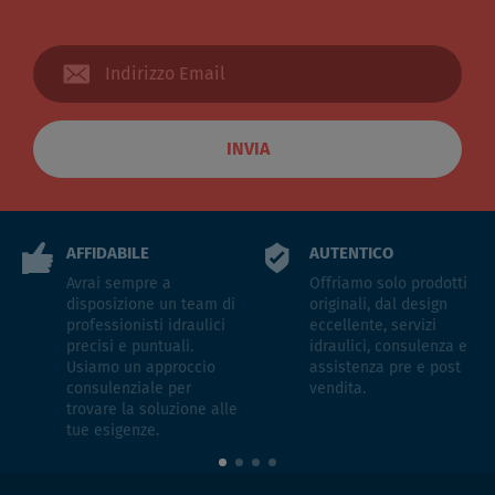
INVIA
AFFIDABILE
AUTENTICO
Avrai sempre a
Offriamo solo prodotti
disposizione un team di
originali, dal design
professionisti idraulici
eccellente, servizi
precisi e puntuali.
idraulici, consulenza e
Usiamo un approccio
assistenza pre e post
consulenziale per
vendita.
trovare la soluzione alle
tue esigenze.