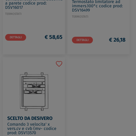
Termostato limitatore ad
a parete codice prod:
immers.100°c codice prod:
DSV16017
DSV16499
TERMOSTATI
TERMOSTATI
€ 58,65
DETTAGLI
€ 26,18
DETTAGLI
SCELTO DA DESIVERO
Comando 3 velocita' x
vers.cv e cvb (mv- codice
prod: DSV13570