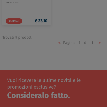
TERMOSTATI
€ 23,10
DETTAGLI
Trovati 9 prodotti
«
Pagina
1
di
1
»
Vuoi ricevere le ultime novità e le
promozioni esclusive?
Consideralo fatto.