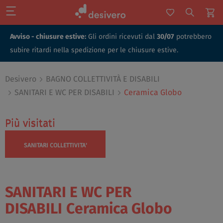
Avviso - chiusure estive:
Gli ordini ricevuti dal
30/07
potrebbero
subire ritardi nella spedizione per le chiusure estive.
Desivero
BAGNO COLLETTIVITÀ E DISABILI
SANITARI E WC PER DISABILI
Ceramica Globo
Più visitati
Più visitati
SANITARI COLLETTIVITA'
SANITARI E WC PER
DISABILI
Ceramica Globo