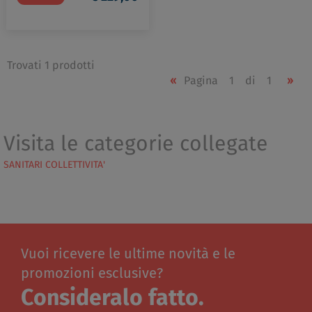
Trovati 1 prodotti
«
Pagina
1
di
1
»
Visita le categorie collegate
SANITARI COLLETTIVITA'
Vuoi ricevere le ultime novità e le
promozioni esclusive?
Consideralo fatto.