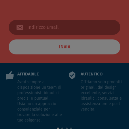
INVIA
AFFIDABILE
AUTENTICO
Avrai sempre a
Offriamo solo prodotti
disposizione un team di
originali, dal design
professionisti idraulici
eccellente, servizi
precisi e puntuali.
idraulici, consulenza e
Usiamo un approccio
assistenza pre e post
consulenziale per
vendita.
trovare la soluzione alle
tue esigenze.