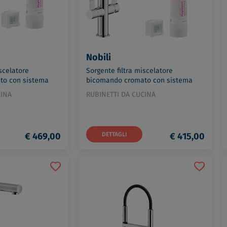
Nobili
scelatore
Sorgente filtra miscelatore
to con sistema
bicomando cromato con sistema
rod:
filtrante codice prod: FL96824/3VBCR
CINA
RUBINETTI DA CUCINA
€ 469,00
DETTAGLI
€ 415,00