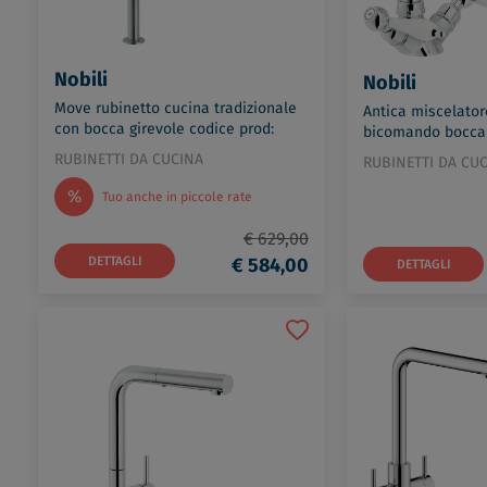
Nobili
Nobili
Move rubinetto cucina tradizionale
Antica miscelator
con bocca girevole codice prod:
bicomando bocca 
MV92300/50IX
prod: AT31117CR
RUBINETTI DA CUCINA
RUBINETTI DA CU
%
Tuo anche in piccole rate
€ 629,00
DETTAGLI
€ 584,00
DETTAGLI