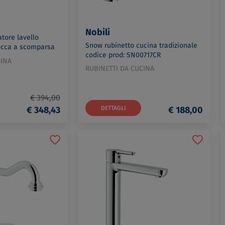
Nobili
atore lavello
Snow rubinetto cucina tradizionale
cca a scomparsa
codice prod: SN00717CR
3513CR
CINA
RUBINETTI DA CUCINA
€ 394,00
€ 348,43
DETTAGLI
€ 188,00