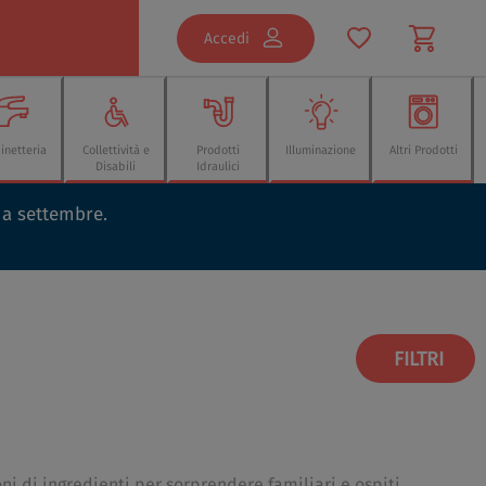
Accedi
inetteria
Collettività e
Prodotti
Illuminazione
Altri Prodotti
Disabili
Idraulici
o a settembre.
FILTRI
ni di ingredienti per sorprendere familiari e ospiti.