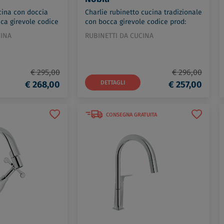
ucina con doccia
Charlie rubinetto cucina tradizionale
cca girevole codice
con bocca girevole codice prod:
R
CH75513CR
CINA
RUBINETTI DA CUCINA
€ 295,00
€ 296,00
€ 268,00
DETTAGLI
€ 257,00
CONSEGNA GRATUITA