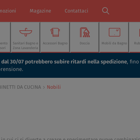
mozioni
Magazine
Contattaci
mento
Sanitari Bagno e
Accessori Bagno
Doccia
Mobili da Bagno
Rub
sori
Zona Lavanderia
ti dal 30/07 potrebbero subire ritardi nella spedizione
, fin
prensione.
INETTI DA CUCINA
Nobili
 in cui ci si diverte a creare e sperimentare nuove combinazio