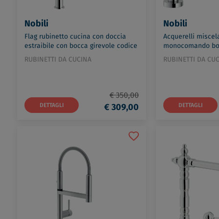
Nobili
Nobili
Flag rubinetto cucina con doccia
Acquerelli miscel
estraibile con bocca girevole codice
monocomando bo
prod: FL96400/1CR
codice prod: AQ9
RUBINETTI DA CUCINA
RUBINETTI DA CU
€ 350,00
DETTAGLI
€ 309,00
DETTAGLI