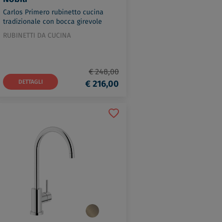
Carlos Primero rubinetto cucina
tradizionale con bocca girevole
cromato codice prod: CP217CR
RUBINETTI DA CUCINA
€ 248,00
DETTAGLI
€ 216,00