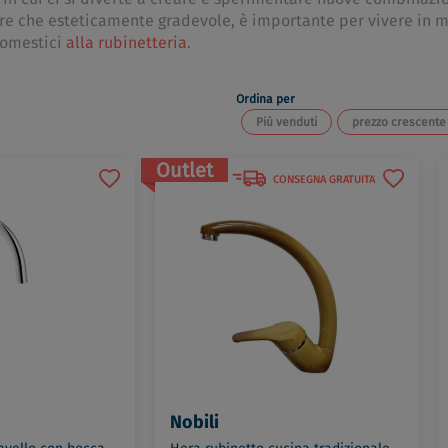
tre che esteticamente gradevole, è importante per vivere in 
odomestici
alla rubinetteria
.
Ordina per
Più venduti
prezzo crescente
Outlet
CONSEGNA GRATUITA
Nobili