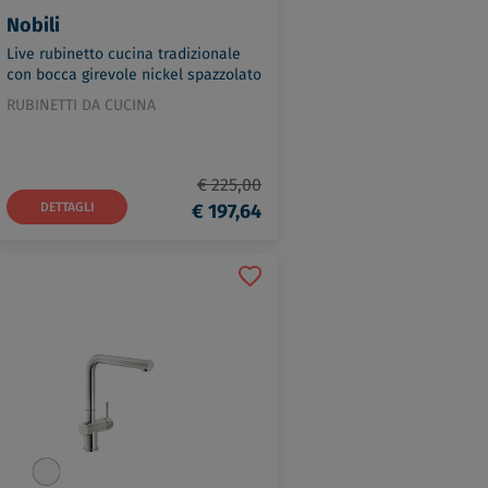
Nobili
Live rubinetto cucina tradizionale
con bocca girevole nickel spazzolato
codice prod: LV00133IX
RUBINETTI DA CUCINA
€ 225,00
DETTAGLI
€ 197,64