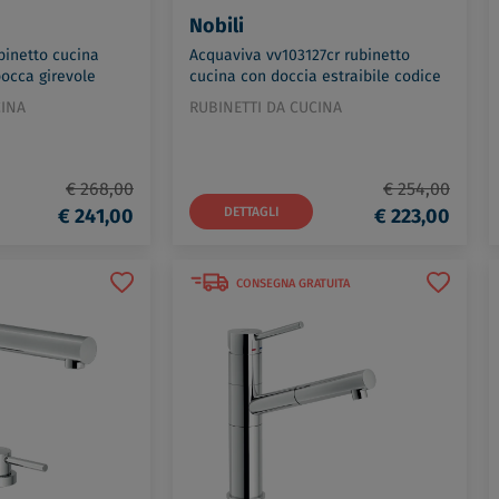
Nobili
binetto cucina
Acquaviva vv103127cr rubinetto
bocca girevole
cucina con doccia estraibile codice
9/1CR
prod: VV103127CR
CINA
RUBINETTI DA CUCINA
€ 268,00
€ 254,00
€ 241,00
DETTAGLI
€ 223,00
CONSEGNA GRATUITA