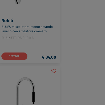
Nobili
BLUES miscelatore monocomando
lavello con erogatore cromato
codice prod: BS101113CR
RUBINETTI DA CUCINA
DETTAGLI
€ 84,00