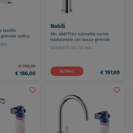
Nobili
e lavello
Abc ab87713cr rubinetto cucina
girevole codice
tradizionale con bocca girevole
CINA
cromato codice prod: AB87713CR
RUBINETTI DA CUCINA
€ 199,00
DETTAGLI
€ 197,00
€ 186,00