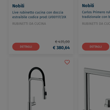
Nobili
Nobili
Carlos Primero ru
Live rubinetto cucina con doccia
tradizionale con 
estraibile codice prod: LV00117/2IX
codice prod: CP21
RUBINETTI DA CUCINA
RUBINETTI DA CU
€ 435,00
DETTAGLI
€ 380,64
DETTAGLI