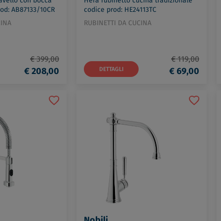
avello con bocca
Hera rubinetto cucina tradizionale
rod: AB87133/10CR
codice prod: HE24113TC
CINA
RUBINETTI DA CUCINA
€ 399,00
€ 119,00
€ 208,00
DETTAGLI
€ 69,00
Nobili