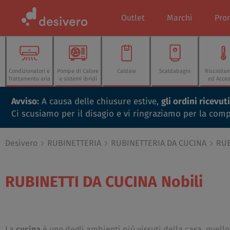
Outlet
Marchi
Pro
Condizionatori e
Pompe di Calore
Caldaie
Scaldabagni
Riscalda
Trattamento aria
e sistemi ibridi
ed Acces
Avviso:
A causa delle chiusure estive,
gli ordini ricevu
Ci scusiamo per il disagio e vi ringraziamo per la com
Desivero
RUBINETTERIA
RUBINETTERIA DA CUCINA
RUB
RUBINETTI DA CUCINA
Nobili
La
cucina
è uno degli ambienti più vissuti della casa, quello