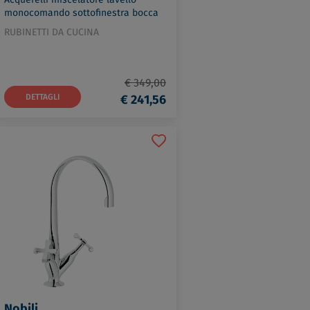
monocomando sottofinestra bocca
girevole codice prod: AQ93114CR
RUBINETTI DA CUCINA
€ 349,00
DETTAGLI
€ 241,56
Nobili