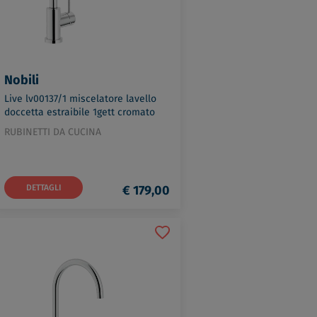
Nobili
Live lv00137/1 miscelatore lavello
doccetta estraibile 1gett cromato
codice prod: LV00137/1CR
RUBINETTI DA CUCINA
DETTAGLI
€ 179,00