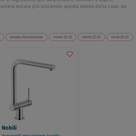
maniera ancora più piacevole questa stanza della casa: da
prezzo decrescente
nome (A-Z)
nome (Z-A)
serie (A-Z)
Nobili
Acquerelli miscelatore lavello