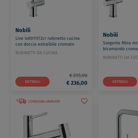
Nobili
Nobili
Live lv00117/2cr rubinetto cucina
Sorgente filtra mi
con doccia estraibile cromato
bicomando croma
codice prod: LV00117/2CR
RUBINETTI DA CUCINA
filtrante codice p
RUBINETTI DA CU
AQ93823/3VBCR
€ 255,00
DETTAGLI
€ 236,00
DETTAGLI
CONSEGNA GRATUITA