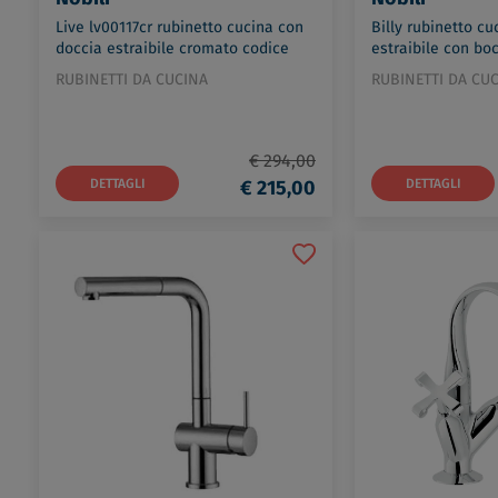
Live lv00117cr rubinetto cucina con
Billy rubinetto c
doccia estraibile cromato codice
estraibile con bo
prod: LV00117CR
prod: OZ45300/3C
RUBINETTI DA CUCINA
RUBINETTI DA CU
€ 294,00
DETTAGLI
€ 215,00
DETTAGLI