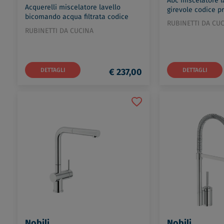
Abc miscelatore l
Acquerelli miscelatore lavello
girevole codice p
bicomando acqua filtrata codice
RUBINETTI DA CU
prod: AQ93823/3VCR
RUBINETTI DA CUCINA
DETTAGLI
€ 237,00
DETTAGLI
Nobili
Nobili