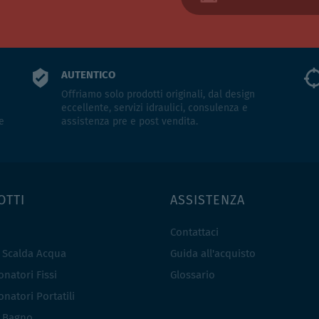
AUTENTICO
Offriamo solo prodotti originali, dal design
eccellente, servizi idraulici, consulenza e
e
assistenza pre e post vendita.
OTTI
ASSISTENZA
Contattaci
e Scalda Acqua
Guida all'acquisto
natori Fissi
Glossario
natori Portatili
i Bagno