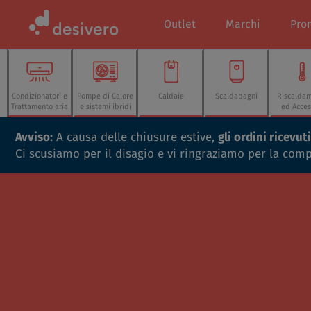
Outlet
Marchi
Pro
Condizionatori e
Pompe di Calore
Caldaie
Scaldabagni
Riscalda
Trattamento aria
e sistemi ibridi
ed Acces
Avviso:
A causa delle chiusure estive,
gli ordini ricevu
Ci scusiamo per il disagio e vi ringraziamo per la com