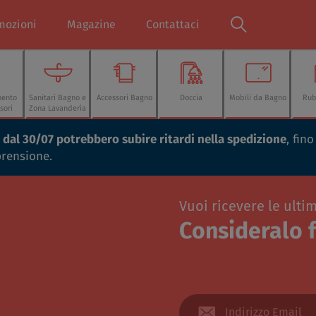
mozioni
Magazine
Contattaci
mento
Sanitari Bagno e
Accessori Bagno
Doccia
Mobili da Bagno
Rub
sori
Zona Lavanderia
ti dal 30/07 potrebbero subire ritardi nella spedizione
, fin
prensione.
Vuoi ricevere le ulti
Consideralo f