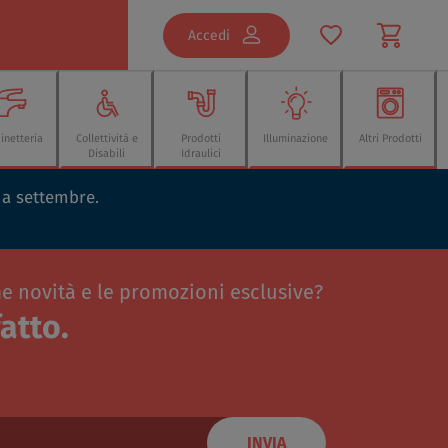
Accedi
inetteria
Collettività e
Prodotti
Illuminazione
Altri Prodotti
Disabili
Idraulici
o a settembre.
me novità e le promozioni esclusive?
atto.
INVIA