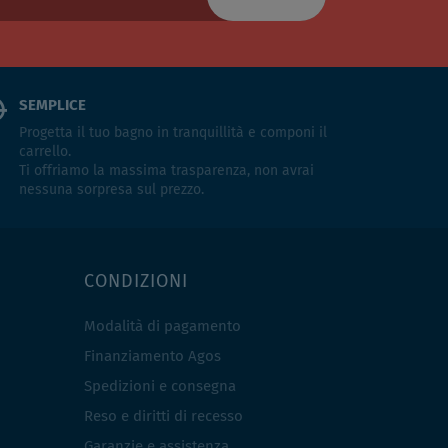
SEMPLICE
Progetta il tuo bagno in tranquillità e componi il
carrello.
Ti offriamo la massima trasparenza, non avrai
nessuna sorpresa sul prezzo.
CONDIZIONI
Modalità di pagamento
Finanziamento Agos
Spedizioni e consegna
Reso e diritti di recesso
Garanzie e assistenza