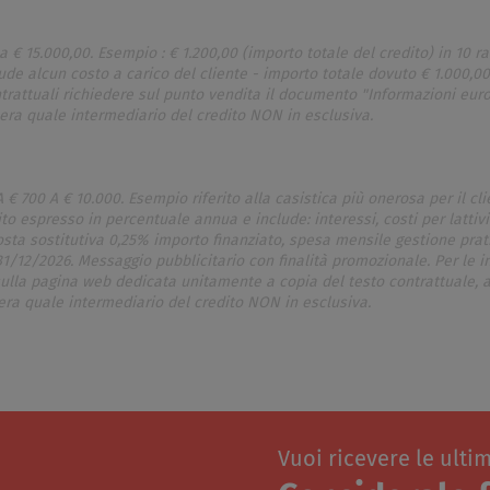
a € 15.000,00. Esempio : € 1.200,00 (importo totale del credito) in 10 r
de alcun costo a carico del cliente - importo totale dovuto € 1.000,00
ntrattuali richiedere sul punto vendita il documento "Informazioni eur
pera quale intermediario del credito NON in esclusiva.
 700 A € 10.000. Esempio riferito alla casistica più onerosa per il cli
to espresso in percentuale annua e include: interessi, costi per lattivit
osta sostitutiva 0,25% importo finanziato, spesa mensile gestione prati
 31/12/2026. Messaggio pubblicitario con finalità promozionale. Per le 
 sulla pagina web dedicata unitamente a copia del testo contrattuale,
ra quale intermediario del credito NON in esclusiva.
Vuoi ricevere le ulti