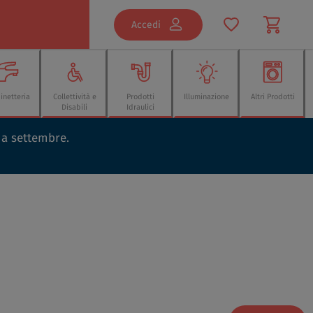
Accedi
inetteria
Collettività e
Prodotti
Illuminazione
Altri Prodotti
Disabili
Idraulici
o a settembre.