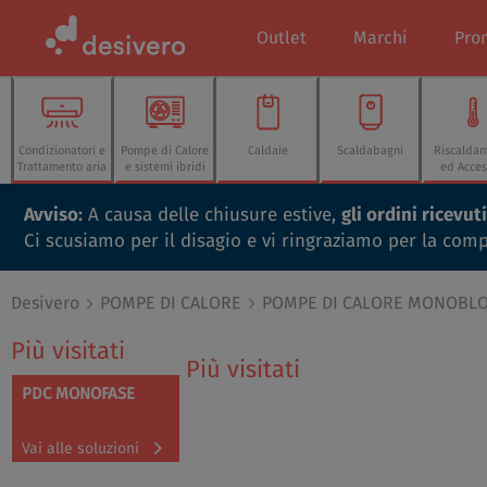
Outlet
Marchi
Pro
Condizionatori e
Pompe di Calore
Caldaie
Scaldabagni
Riscalda
Trattamento aria
e sistemi ibridi
ed Acces
Avviso:
A causa delle chiusure estive,
gli ordini ricevu
Ci scusiamo per il disagio e vi ringraziamo per la com
Desivero
POMPE DI CALORE
POMPE DI CALORE MONOBL
Più visitati
Più visitati
PDC MONOFASE
Vai alle soluzioni