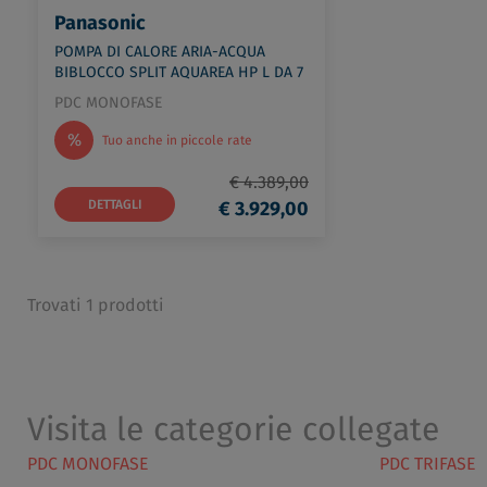
Panasonic
POMPA DI CALORE ARIA-ACQUA
BIBLOCCO SPLIT AQUAREA HP L DA 7
KW codice prod: WH-WDG07LE5+WH-
PDC MONOFASE
SDC0509L3E5
%
Tuo anche in piccole rate
€ 4.389,00
DETTAGLI
€ 3.929,00
Trovati 1 prodotti
Visita le categorie collegate
PDC MONOFASE
PDC TRIFASE