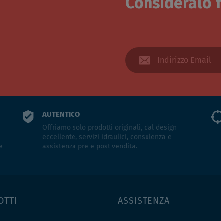
Consideralo f
AUTENTICO
Offriamo solo prodotti originali, dal design
eccellente, servizi idraulici, consulenza e
e
assistenza pre e post vendita.
OTTI
ASSISTENZA