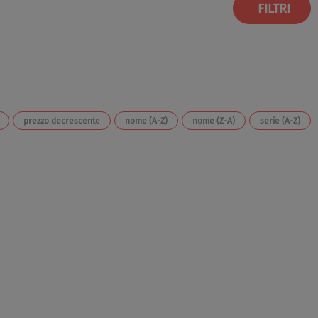
FILTRI
prezzo decrescente
nome (A-Z)
nome (Z-A)
serie (A-Z)