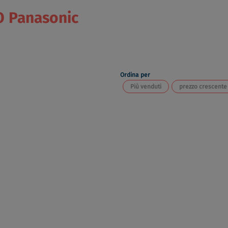
O
Panasonic
Ordina per
Più venduti
prezzo crescente