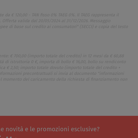
ate da € 120,00 - TAN fisso 0% TAEG 0%. Il TAEG rappresenta il
. Offerta valida dal 20/05/2024 al 31/12/2026. Messaggio
opee di base sul credito ai consumatori" (SECCI) e copia del testo
ente: € 700,00 (importo totale del credito) in 12 mesi da € 60,88
à di istruttoria 0 €, importa di bollo € 16,00, bollo su rendiconto
ca € 2,50; importo totale dovuto (importo totale del credito +
informazioni precontrattuali si invia al documento "informazioni
 al momento del caricamento della richiesta di finanziamento non
me novità e le promozioni esclusive?