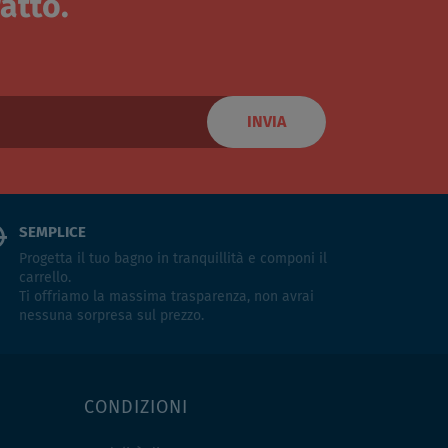
atto.
INVIA
SEMPLICE
Progetta il tuo bagno in tranquillità e componi il
carrello.
Ti offriamo la massima trasparenza, non avrai
nessuna sorpresa sul prezzo.
CONDIZIONI