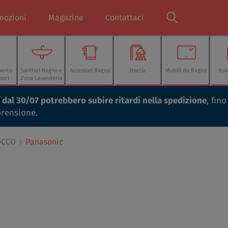
mozioni
Magazine
Contattaci
mento
Sanitari Bagno e
Accessori Bagno
Doccia
Mobili da Bagno
Rub
sori
Zona Lavanderia
ti dal 30/07 potrebbero subire ritardi nella spedizione
, fin
prensione.
OCCO
Panasonic