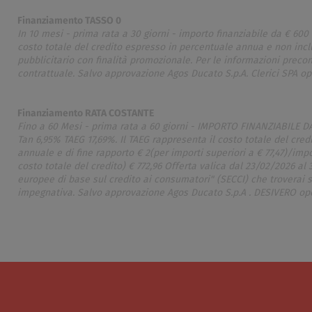
Finanziamento TASSO 0
In 10 mesi - prima rata a 30 giorni - importo finanziabile da € 600 
costo totale del credito espresso in percentuale annua e non inclu
pubblicitario con finalità promozionale. Per le informazioni preco
contrattuale. Salvo approvazione Agos Ducato S.p.A. Clerici SPA o
Finanziamento RATA COSTANTE
Fino a 60 Mesi - prima rata a 60 giorni - IMPORTO FINANZIABILE DA €
Tan 6,95% TAEG 17,69%. Il TAEG rappresenta il costo totale del credi
annuale e di fine rapporto € 2(per importi superiori a € 77,47)/imp
costo totale del credito) € 772,96 Offerta valica dal 23/02/2026 al
europee di base sul credito ai consumatori" (SECCI) che troverai
impegnativa. Salvo approvazione Agos Ducato S.p.A . DESIVERO ope