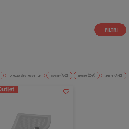
FILTRI
prezzo decrescente
nome (A-Z)
nome (Z-A)
serie (A-Z)
Outlet