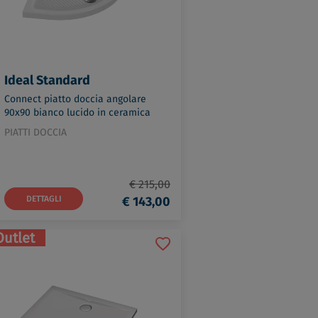
Ideal Standard
Connect piatto doccia angolare
90x90 bianco lucido in ceramica
codice prod: T266801
PIATTI DOCCIA
€ 215,00
DETTAGLI
€ 143,00
Outlet