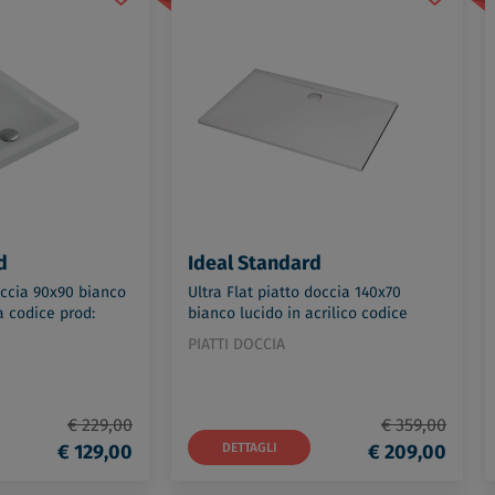
d
Ideal Standard
ccia 90x90 bianco
Ultra Flat piatto doccia 140x70
a codice prod:
bianco lucido in acrilico codice
prod: K193701
PIATTI DOCCIA
€ 229,00
€ 359,00
€ 129,00
DETTAGLI
€ 209,00