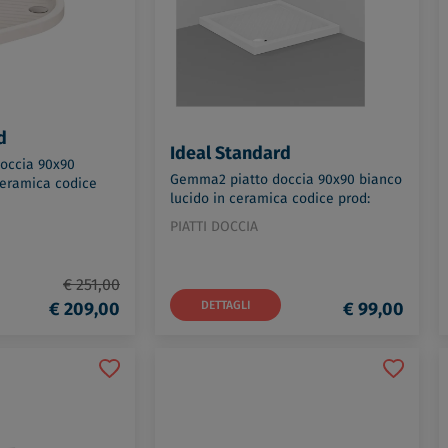
d
Ideal Standard
occia 90x90
Gemma2 piatto doccia 90x90 bianco
ceramica codice
lucido in ceramica codice prod:
J526301
PIATTI DOCCIA
€ 251,00
€ 209,00
DETTAGLI
€ 99,00