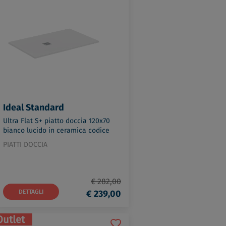
Ideal Standard
Ultra Flat S+ piatto doccia 120x70
bianco lucido in ceramica codice
prod: T5603FR
PIATTI DOCCIA
€ 282,00
DETTAGLI
€ 239,00
Outlet