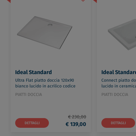
Ideal Standard
Ideal Standar
Ultra Flat piatto doccia 120x90
Connect piatto do
bianco lucido in acrilico codice
lucido in ceramic
prod: K518301
T266201
PIATTI DOCCIA
PIATTI DOCCIA
€ 230,00
DETTAGLI
€ 139,00
DETTAGLI