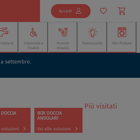
Accedi
inetteria
Collettività e
Prodotti
Illuminazione
Altri Prodotti
Disabili
Idraulici
o a settembre.
Più visitati
 DOCCIA
BOX DOCCIA
ANGOLARI
e soluzioni
Vai alle soluzioni