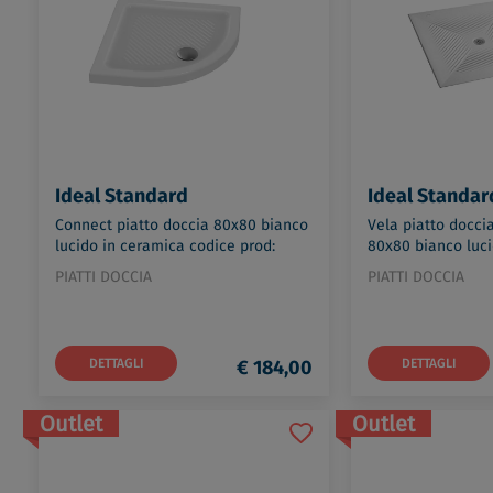
Ideal Standard
Ideal Standar
Connect piatto doccia 80x80 bianco
Vela piatto docci
lucido in ceramica codice prod:
80x80 bianco luc
T266601
codice prod: J254
PIATTI DOCCIA
PIATTI DOCCIA
DETTAGLI
€ 184,00
DETTAGLI
Outlet
Outlet