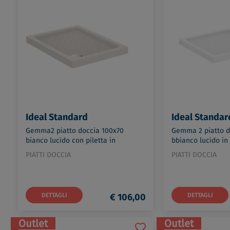
Ideal Standard
Ideal Standar
Gemma2 piatto doccia 100x70
Gemma 2 piatto d
bianco lucido con piletta in
bbianco lucido in
ceramica codice prod: J526701
prod: T468601
PIATTI DOCCIA
PIATTI DOCCIA
DETTAGLI
€ 106,00
DETTAGLI
Outlet
Outlet