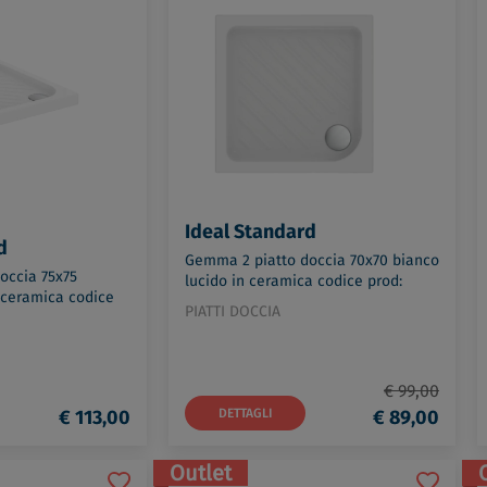
Ideal Standard
d
Gemma 2 piatto doccia 70x70 bianco
occia 75x75
lucido in ceramica codice prod:
 ceramica codice
T468501
PIATTI DOCCIA
€ 99,00
€ 113,00
DETTAGLI
€ 89,00
Outlet