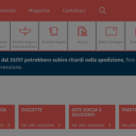
mozioni
Magazine
Contattaci
mento
Sanitari Bagno e
Accessori Bagno
Doccia
Mobili da Bagno
Rub
sori
Zona Lavanderia
ti dal 30/07 potrebbero subire ritardi nella spedizione
, fin
prensione.
CIA
DOCCETTE
ASTE DOCCIA E
PARETI
SALISCENDI
oni
Vai alle soluzioni
Vai alle soluzioni
Vai all