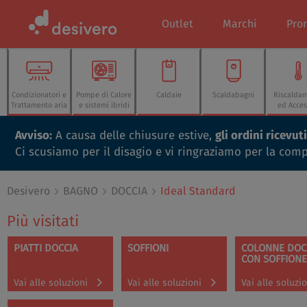
Outlet
Marchi
Pro
Condizionatori e
Pompe di Calore
Caldaie
Scaldabagni
Riscalda
Trattamento aria
e sistemi ibridi
ed Acces
Avviso:
A causa delle chiusure estive,
gli ordini ricevu
Ci scusiamo per il disagio e vi ringraziamo per la com
Desivero
BAGNO
DOCCIA
Ideal Standard
Più visitati
PIATTI DOCCIA
SOFFIONI
COLONNE DOC
CON SOFFIONE
Vai alle soluzioni
Vai alle soluzioni
Vai alle soluzi