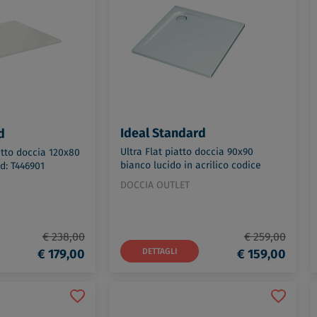
Ideal Standard
d
Ultra Flat piatto doccia 90x90
atto doccia 120x80
bianco lucido in acrilico codice
d: T446901
prod: K517301
DOCCIA OUTLET
€ 238,00
€ 259,00
€ 179,00
DETTAGLI
€ 159,00