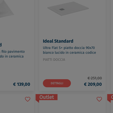
Ideal Standard
d
Ultra Flat S+ piatto doccia 90x70
a filo pavimento
bianco lucido in ceramica codice
ido in ceramica
prod: T5604FR
PIATTI DOCCIA
000
€ 251,00
€ 139,00
DETTAGLI
€ 209,00
Outlet