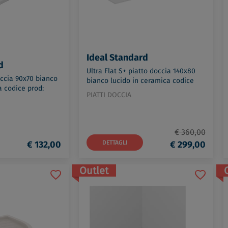
Ideal Standard
d
Ultra Flat S+ piatto doccia 140x80
ccia 90x70 bianco
bianco lucido in ceramica codice
a codice prod:
prod: T5599FR
PIATTI DOCCIA
€ 360,00
€ 132,00
DETTAGLI
€ 299,00
Outlet