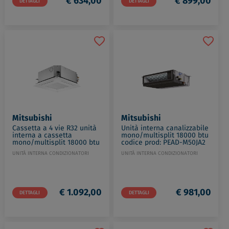
€ 634,00
€ 899,00
DETTAGLI
DETTAGLI
Mitsubishi
Mitsubishi
Cassetta a 4 vie R32 unità
Unità interna canalizzabile
interna a cassetta
mono/multisplit 18000 btu
mono/multisplit 18000 btu
codice prod: PEAD-M50JA2
codice prod: SLZ-M50FA2
UNITÀ INTERNA CONDIZIONATORI
UNITÀ INTERNA CONDIZIONATORI
€ 1.092,00
€ 981,00
DETTAGLI
DETTAGLI