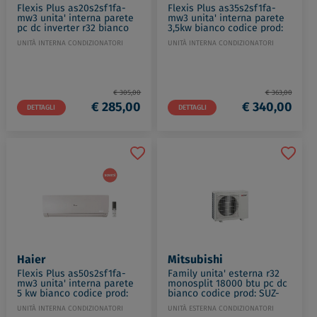
Flexis Plus as20s2sf1fa-
Flexis Plus as35s2sf1fa-
mw3 unita' interna parete
mw3 unita' interna parete
pc dc inverter r32 bianco
3,5kw bianco codice prod:
codice prod: 2501300B2
2501302B2
UNITÀ INTERNA CONDIZIONATORI
UNITÀ INTERNA CONDIZIONATORI
€ 305,00
€ 363,00
€ 285,00
€ 340,00
DETTAGLI
DETTAGLI
Haier
Mitsubishi
Flexis Plus as50s2sf1fa-
Family unita' esterna r32
mw3 unita' interna parete
monosplit 18000 btu pc dc
5 kw bianco codice prod:
bianco codice prod: SUZ-
2501305B2
M50VA
UNITÀ INTERNA CONDIZIONATORI
UNITÀ ESTERNA CONDIZIONATORI