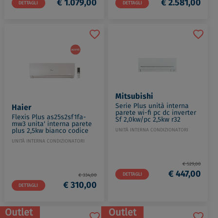
€ 1.079,00
€ 2.581,00
DETTAGLI
DETTAGLI
Mitsubishi
Serie Plus unità interna
Haier
parete wi-fi pc dc inverter
Flexis Plus as25s2sf1fa-
Sf 2,0kw/pc 2,5kw r32
mw3 unita' interna parete
codice prod: MSZ-AP20VGK
plus 2,5kw bianco codice
UNITÀ INTERNA CONDIZIONATORI
prod: 2501301B2
UNITÀ INTERNA CONDIZIONATORI
€ 529,00
€ 447,00
DETTAGLI
€ 334,00
€ 310,00
DETTAGLI
Outlet
Outlet