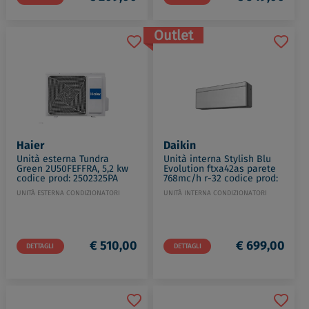
Outlet
Haier
Daikin
Unità esterna Tundra
Unità interna Stylish Blu
Green 2U50FEFFRA, 5,2 kw
Evolution ftxa42as parete
codice prod: 2502325PA
768mc/h r-32 codice prod:
FTXA42AS
UNITÀ ESTERNA CONDIZIONATORI
UNITÀ INTERNA CONDIZIONATORI
€ 510,00
€ 699,00
DETTAGLI
DETTAGLI