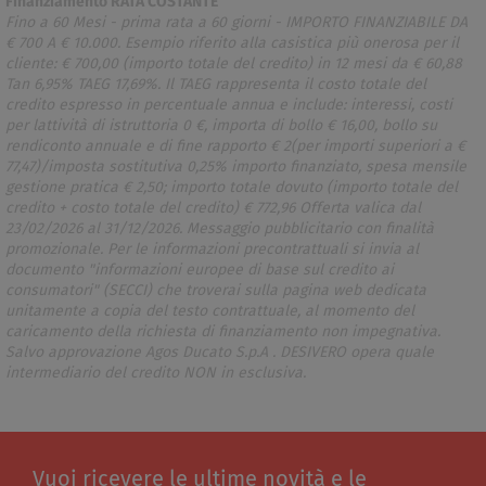
Finanziamento RATA COSTANTE
Fino a 60 Mesi - prima rata a 60 giorni - IMPORTO FINANZIABILE DA
€ 700 A € 10.000. Esempio riferito alla casistica più onerosa per il
cliente: € 700,00 (importo totale del credito) in 12 mesi da € 60,88
Tan 6,95% TAEG 17,69%. Il TAEG rappresenta il costo totale del
credito espresso in percentuale annua e include: interessi, costi
per lattività di istruttoria 0 €, importa di bollo € 16,00, bollo su
rendiconto annuale e di fine rapporto € 2(per importi superiori a €
77,47)/imposta sostitutiva 0,25% importo finanziato, spesa mensile
gestione pratica € 2,50; importo totale dovuto (importo totale del
credito + costo totale del credito) € 772,96 Offerta valica dal
23/02/2026 al 31/12/2026. Messaggio pubblicitario con finalità
promozionale. Per le informazioni precontrattuali si invia al
documento "informazioni europee di base sul credito ai
consumatori" (SECCI) che troverai sulla pagina web dedicata
unitamente a copia del testo contrattuale, al momento del
caricamento della richiesta di finanziamento non impegnativa.
Salvo approvazione Agos Ducato S.p.A . DESIVERO opera quale
intermediario del credito NON in esclusiva.
Vuoi ricevere le ultime novità e le