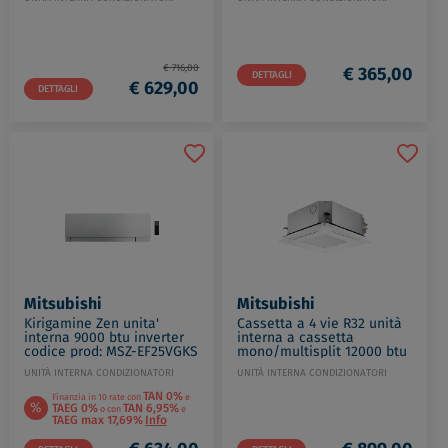
€ 716,00
€ 365,00
DETTAGLI
€ 629,00
DETTAGLI
Mitsubishi
Mitsubishi
Kirigamine Zen unita'
Cassetta a 4 vie R32 unità
interna 9000 btu inverter
interna a cassetta
codice prod: MSZ-EF25VGKS
mono/multisplit 12000 btu
codice prod: SLZ-M35FA2
UNITÀ INTERNA CONDIZIONATORI
UNITÀ INTERNA CONDIZIONATORI
TAN 0%
Finanzia in 10 rate con
e
%
TAEG 0%
TAN 6,95%
o con
e
TAEG max 17,69%
Info