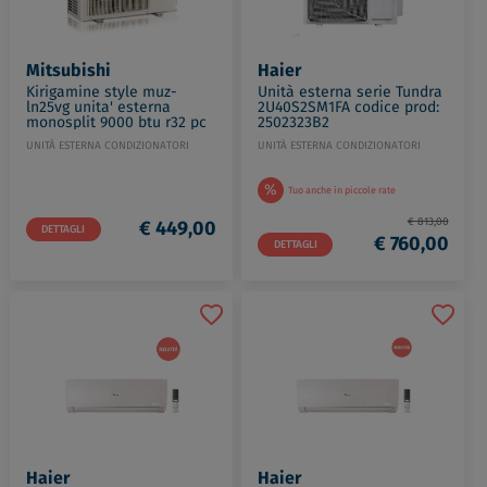
Mitsubishi
Haier
Kirigamine style muz-
Unità esterna serie Tundra
ln25vg unita' esterna
2U40S2SM1FA codice prod:
monosplit 9000 btu r32 pc
2502323B2
dc inverter bianco codice
UNITÀ ESTERNA CONDIZIONATORI
UNITÀ ESTERNA CONDIZIONATORI
prod: MUZ-LN25VG
%
Tuo anche in piccole rate
€ 813,00
€ 449,00
DETTAGLI
€ 760,00
DETTAGLI
Haier
Haier