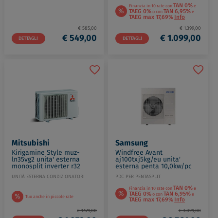
TAN 0%
Finanzia in 10 rate con
e
%
TAEG 0%
TAN 6,95%
o con
e
TAEG max 17,69%
Info
€ 585,00
€ 1.399,00
€ 549,00
€ 1.099,00
DETTAGLI
DETTAGLI
Mitsubishi
Samsung
Kirigamine Style muz-
Windfree Avant
ln35vg2 unita' esterna
aj100txj5kg/eu unita'
monosplit inverter r32
esterna penta 10,0kw/pc
bianco codice prod: MUZ-
12,0 kw r32 bianco codice
UNITÀ ESTERNA CONDIZIONATORI
PDC PER PENTASPLIT
LN35VG2
prod: AJ100TXJ5KG/EU
TAN 0%
Finanzia in 10 rate con
e
%
TAEG 0%
TAN 6,95%
%
o con
e
Tuo anche in piccole rate
TAEG max 17,69%
Info
€ 1.179,00
€ 3.099,00