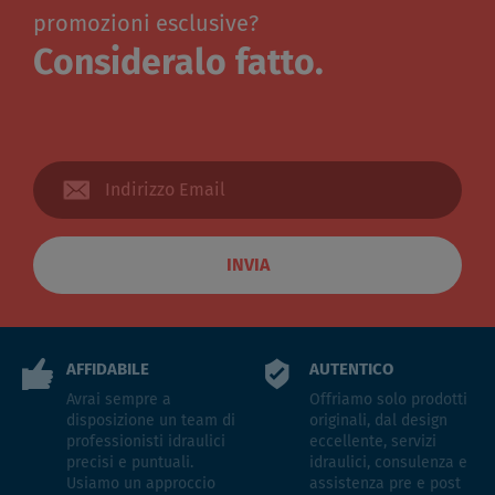
promozioni esclusive?
Consideralo fatto.
INVIA
AFFIDABILE
AUTENTICO
Avrai sempre a
Offriamo solo prodotti
disposizione un team di
originali, dal design
professionisti idraulici
eccellente, servizi
precisi e puntuali.
idraulici, consulenza e
Usiamo un approccio
assistenza pre e post