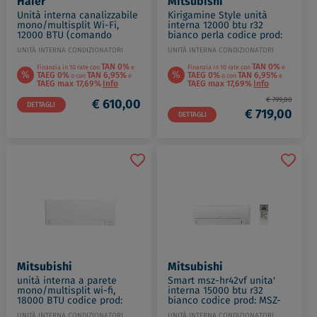
Haier
Mitsubishi
Unità interna canalizzabile
Kirigamine Style unità
mono/multisplit Wi-Fi,
interna 12000 btu r32
12000 BTU (comando
bianco perla codice prod:
escluso) codice prod:
MSZ-LN35VG2V
UNITÀ INTERNA CONDIZIONATORI
UNITÀ INTERNA CONDIZIONATORI
AE1WY3E00
TAN 0%
TAN 0%
Finanzia in 10 rate con
e
Finanzia in 10 rate con
e
%
%
TAEG 0%
TAN 6,95%
TAEG 0%
TAN 6,95%
o con
e
o con
e
TAEG max 17,69%
Info
TAEG max 17,69%
Info
€ 799,00
€ 610,00
DETTAGLI
€ 719,00
DETTAGLI
Mitsubishi
Mitsubishi
unità interna a parete
Smart msz-hr42vf unita'
mono/multisplit wi-fi,
interna 15000 btu r32
18000 BTU codice prod:
bianco codice prod: MSZ-
MSZ-AY50VGKP
HR42VF
UNITÀ INTERNA CONDIZIONATORI
UNITÀ INTERNA CONDIZIONATORI