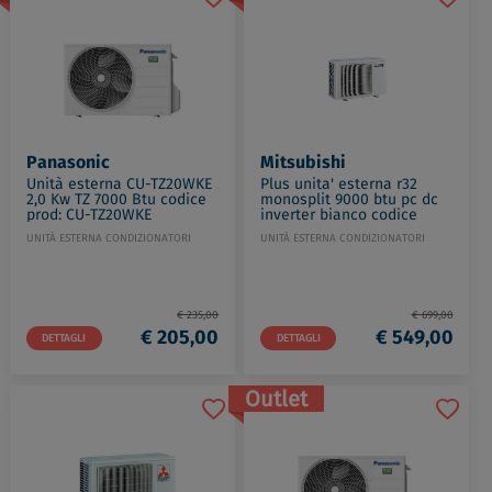
Panasonic
Mitsubishi
Unità esterna CU-TZ20WKE
Plus unita' esterna r32
2,0 Kw TZ 7000 Btu codice
monosplit 9000 btu pc dc
prod: CU-TZ20WKE
inverter bianco codice
prod: MUZ-AP25VG
UNITÀ ESTERNA CONDIZIONATORI
UNITÀ ESTERNA CONDIZIONATORI
€ 235,00
€ 699,00
€ 205,00
€ 549,00
DETTAGLI
DETTAGLI
Outlet