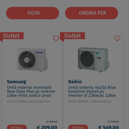
FILTRI
ORDINA PER
Outlet
Outlet
Samsung
Daikin
Unità esterna monosplit
Unità esterna rxa25a Blue
New Style Plus pc inverter
Evolution Stylish pc
2,6kw r410a codice prod:
inverter sf 2,5kw/pc 2,8kw
AR09MSFHBWKXET
r32 codice prod: RXA25A
UNITÀ ESTERNA CONDIZIONATORI
UNITÀ ESTERNA CONDIZIONATORI
€ 269,00
€ 599,00
€ 209,00
€ 549,00
DETTAGLI
DETTAGLI