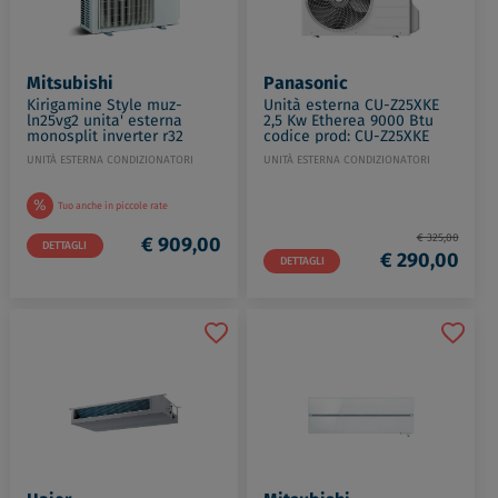
Mitsubishi
Panasonic
Kirigamine Style muz-
Unità esterna CU-Z25XKE
ln25vg2 unita' esterna
2,5 Kw Etherea 9000 Btu
monosplit inverter r32
codice prod: CU-Z25XKE
bianco codice prod: MUZ-
UNITÀ ESTERNA CONDIZIONATORI
UNITÀ ESTERNA CONDIZIONATORI
LN25VG2
%
Tuo anche in piccole rate
€ 325,00
€ 909,00
DETTAGLI
€ 290,00
DETTAGLI