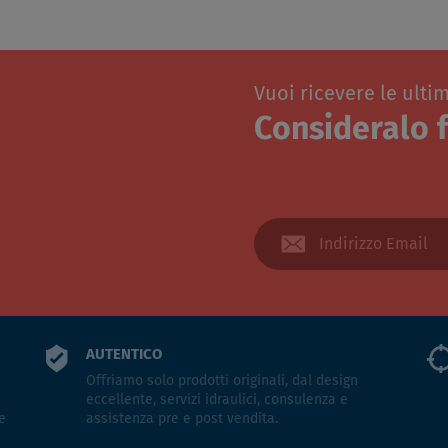
Vuoi ricevere le ulti
Consideralo f
AUTENTICO
Offriamo solo prodotti originali, dal design
eccellente, servizi idraulici, consulenza e
e
assistenza pre e post vendita.