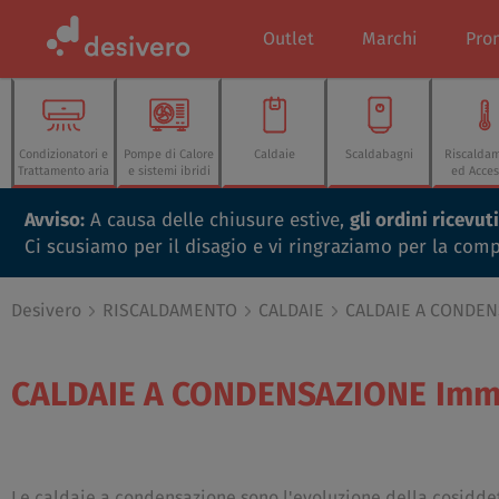
Outlet
Marchi
Pro
Condizionatori e
Pompe di Calore
Caldaie
Scaldabagni
Riscalda
Trattamento aria
e sistemi ibridi
ed Acces
Avviso:
A causa delle chiusure estive,
gli ordini ricevu
Ci scusiamo per il disagio e vi ringraziamo per la com
Desivero
RISCALDAMENTO
CALDAIE
CALDAIE A CONDE
CALDAIE A CONDENSAZIONE
Imm
Le caldaie a condensazione sono l'evoluzione della cosiddet