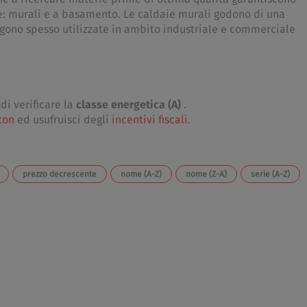
ie: murali e a basamento. Le caldaie murali godono di una
ngono spesso utilizzate in ambito industriale e commerciale
di verificare la
classe energetica (A)
.
ton
ed usufruisci degli
incentivi fiscali
.
prezzo decrescente
nome (A-Z)
nome (Z-A)
serie (A-Z)