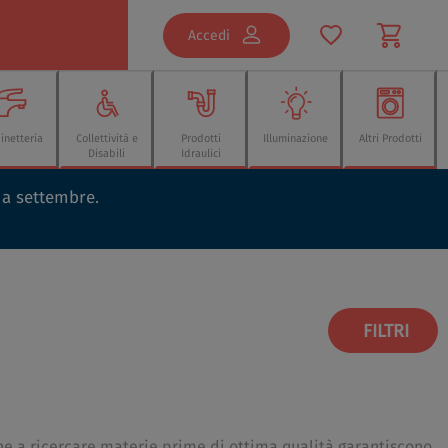
Accedi
inetteria
Collettività e
Prodotti
Illuminazione
Altri Prodotti
Disabili
Idraulici
o a settembre.
FILTRI
ne a ricercare materie prime di ottima qualità garantiscono