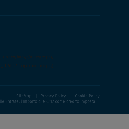
SiteMap
Privacy Policy
Cookie Policy
lle Entrate, l'importo di € 6.117 come credito imposta