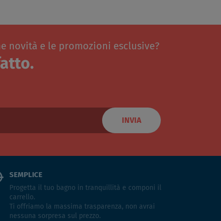
me novità e le promozioni esclusive?
atto.
INVIA
SEMPLICE
Progetta il tuo bagno in tranquillità e componi il
carrello.
Ti offriamo la massima trasparenza, non avrai
nessuna sorpresa sul prezzo.