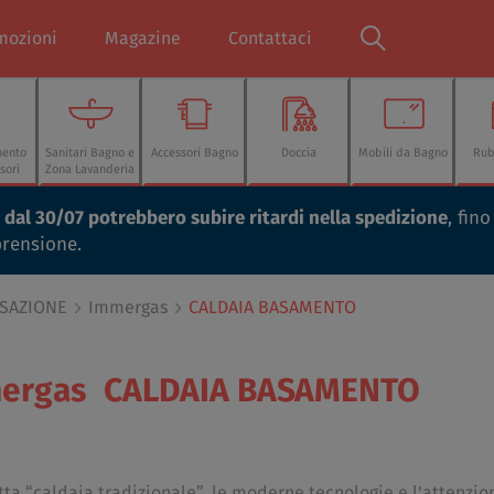
mozioni
Magazine
Contattaci
mento
Sanitari Bagno e
Accessori Bagno
Doccia
Mobili da Bagno
Rub
sori
Zona Lavanderia
ti dal 30/07 potrebbero subire ritardi nella spedizione
, fin
prensione.
NSAZIONE
Immergas
CALDAIA BASAMENTO
ergas
CALDAIA BASAMENTO
ta “caldaia tradizionale”, le moderne tecnologie e l'attenzio