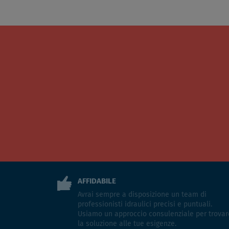
AFFIDABILE
Avrai sempre a disposizione un team di
professionisti idraulici precisi e puntuali.
Usiamo un approccio consulenziale per trovar
la soluzione alle tue esigenze.