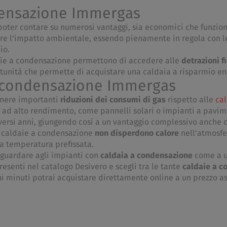
ndensazione Immergas
 poter contare su numerosi vantaggi, sia economici che funzion
urre l'impatto ambientale, essendo pienamente in regola con 
io.
ldaie a condensazione permettono di accedere alle
detrazioni fi
rtunità che permette di acquistare una caldaia a risparmio en
a condensazione Immergas
enere importanti
riduzioni dei consumi di gas
rispetto alle
cal
i ad alto rendimento, come pannelli solari o impianti a pavime
si anni, giungendo così a un vantaggio complessivo anche di 
le caldaie a condensazione
non disperdono calore
nell'atmosfe
la temperatura prefissata.
 guardare agli impianti con
caldaia a condensazione
come a u
resenti nel catalogo Desivero e scegli tra le tante
caldaie a 
ochi minuti potrai acquistare direttamente online a un prezzo