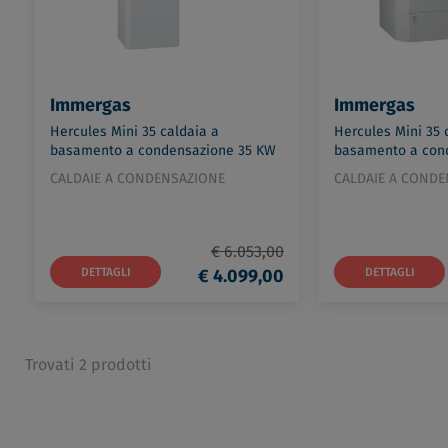
Immergas
Immergas
Hercules Mini 35 caldaia a
Hercules Mini 35 
basamento a condensazione 35 KW
basamento a con
a metano - con boiler da 120lt
a metano - con bo
CALDAIE A CONDENSAZIONE
CALDAIE A COND
codice prod: 3.035064
prod: 3.035067
€ 6.053,00
DETTAGLI
€ 4.099,00
DETTAGLI
Trovati 2 prodotti