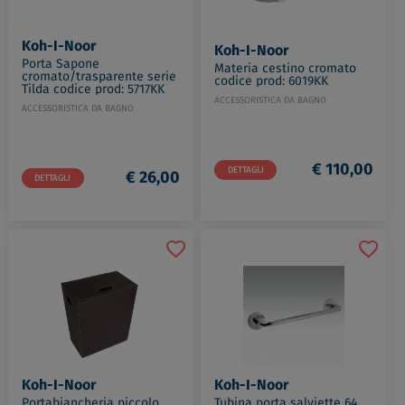
Koh-I-Noor
Koh-I-Noor
Porta Sapone
Materia cestino cromato
cromato/trasparente serie
codice prod: 6019KK
Tilda codice prod: 5717KK
ACCESSORISTICA DA BAGNO
ACCESSORISTICA DA BAGNO
€ 110,00
DETTAGLI
€ 26,00
DETTAGLI
Koh-I-Noor
Koh-I-Noor
Portabiancheria piccolo
Tubina porta salviette 64