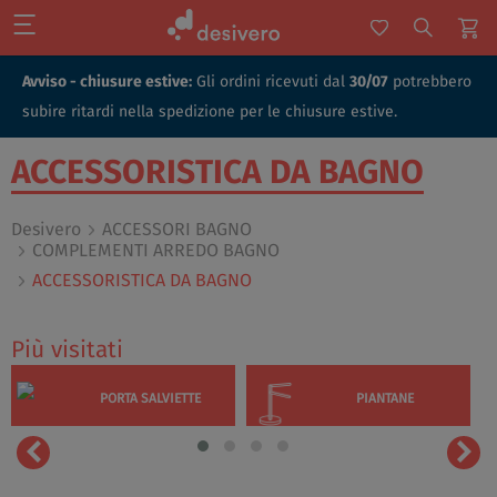
Avviso - chiusure estive:
Gli ordini ricevuti dal
30/07
potrebbero
subire ritardi nella spedizione per le chiusure estive.
ACCESSORISTICA DA BAGNO
Desivero
ACCESSORI BAGNO
COMPLEMENTI ARREDO BAGNO
ACCESSORISTICA DA BAGNO
Più visitati
PORTA SALVIETTE
PIANTANE