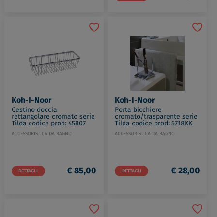
Koh-I-Noor
Koh-I-Noor
Cestino doccia
Porta bicchiere
rettangolare cromato serie
cromato/trasparente serie
Tilda codice prod: 45807
Tilda codice prod: 5718KK
ACCESSORISTICA DA BAGNO
ACCESSORISTICA DA BAGNO
€ 85,00
€ 28,00
DETTAGLI
DETTAGLI