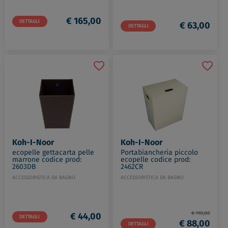
€ 165,00
DETTAGLI
€ 63,00
DETTAGLI
Koh-I-Noor
Koh-I-Noor
ecopelle gettacarta pelle
Portabiancheria piccolo
marrone codice prod:
ecopelle codice prod:
2603DB
2462CR
ACCESSORISTICA DA BAGNO
ACCESSORISTICA DA BAGNO
€ 110,00
€ 44,00
DETTAGLI
€ 88,00
DETTAGLI