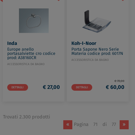
Inda
Koh-I-Noor
Europe anello
Porta Sapone Nero Serie
portasalviette cro codice
Materia codice prod: 6017N
prod: A38160CR
ACCESSORISTICA DA BAGNO
ACCESSORISTICA DA BAGNO
€ 70,00
€ 27,00
€ 60,00
DETTAGLI
DETTAGLI
Trovati 2.300 prodotti
«
Pagina
71
di
77
»