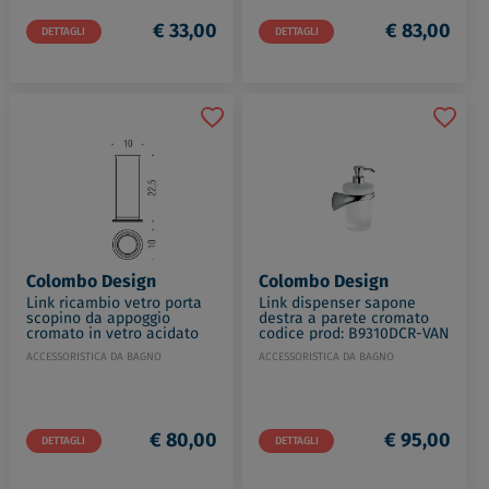
€ 33,00
€ 83,00
DETTAGLI
DETTAGLI
Colombo Design
Colombo Design
Link ricambio vetro porta
Link dispenser sapone
scopino da appoggio
destra a parete cromato
cromato in vetro acidato
codice prod: B9310DCR-VAN
naturale codice prod:
ACCESSORISTICA DA BAGNO
ACCESSORISTICA DA BAGNO
B24560CR-VAN
€ 80,00
€ 95,00
DETTAGLI
DETTAGLI