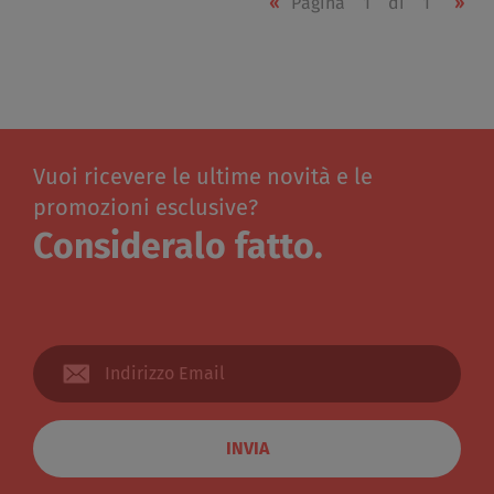
«
Pagina
1
di
1
»
Vuoi ricevere le ultime novità e le
promozioni esclusive?
Consideralo fatto.
INVIA