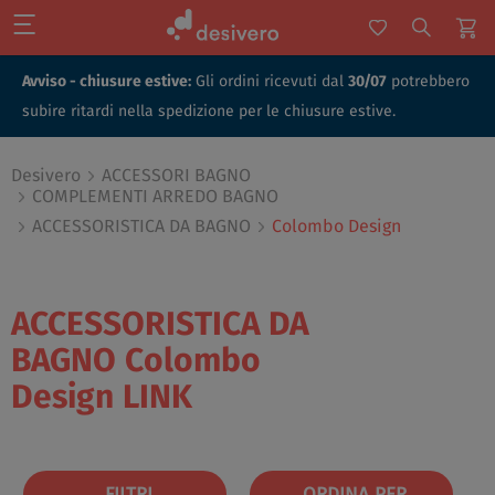
Avviso - chiusure estive:
Gli ordini ricevuti dal
30/07
potrebbero
subire ritardi nella spedizione per le chiusure estive.
Desivero
ACCESSORI BAGNO
COMPLEMENTI ARREDO BAGNO
ACCESSORISTICA DA BAGNO
Colombo Design
ACCESSORISTICA DA
BAGNO
Colombo
Design
LINK
FILTRI
ORDINA PER