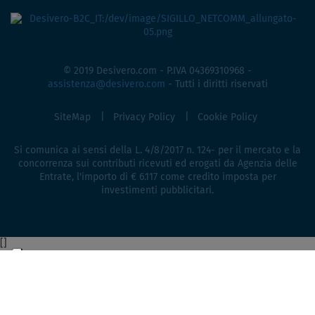
© 2019 Desivero.com - P.IVA 04369310968 -
assistenza@desivero.com
- Tutti i diritti riservati
SiteMap
Privacy Policy
Cookie Policy
Si comunica ai sensi della L. 4/8/2017 n. 124- per il mercato e la
concorrenza sui contributi ricevuti ed erogati da Agenzia delle
Entrate, l'importo di € 6.117 come credito imposta per
investimenti pubblicitari.
[
]
4,3
/5