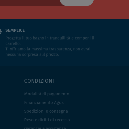
SEMPLICE
Progetta il tuo bagno in tranquillità e componi il
carrello.
Ti offriamo la massima trasparenza, non avrai
nessuna sorpresa sul prezzo.
CONDIZIONI
Modalità di pagamento
Finanziamento Agos
Spedizioni e consegna
Reso e diritti di recesso
Garanzie e assistenza