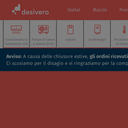
Outlet
Marchi
Pro
Condizionatori e
Pompe di Calore
Caldaie
Scaldabagni
Riscalda
Trattamento aria
e sistemi ibridi
ed Acces
Avviso:
A causa delle chiusure estive,
gli ordini ricevu
Ci scusiamo per il disagio e vi ringraziamo per la com