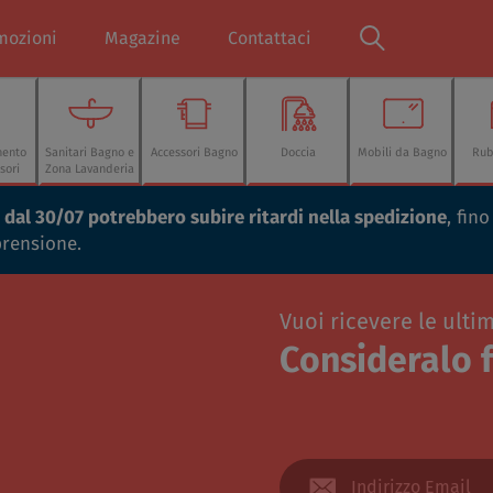
mozioni
Magazine
Contattaci
mento
Sanitari Bagno e
Accessori Bagno
Doccia
Mobili da Bagno
Rub
sori
Zona Lavanderia
ti dal 30/07 potrebbero subire ritardi nella spedizione
, fin
prensione.
Vuoi ricevere le ulti
Consideralo f