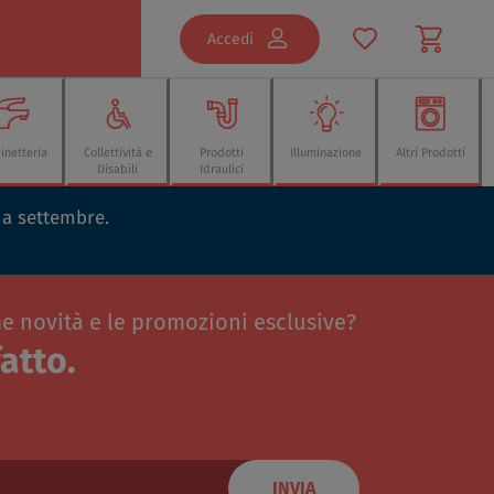
Accedi
inetteria
Collettività e
Prodotti
Illuminazione
Altri Prodotti
Disabili
Idraulici
o a settembre.
me novità e le promozioni esclusive?
atto.
INVIA