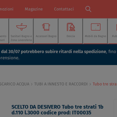
mozioni
Magazine
Contattaci
mento
Sanitari Bagno e
Accessori Bagno
Doccia
Mobili da Bagno
Rub
sori
Zona Lavanderia
ti dal 30/07 potrebbero subire ritardi nella spedizione
, fin
prensione.
 SCARICO ACQUA
TUBI A INNESTO E RACCORDI
Tubo tre stra
SCELTO DA DESIVERO Tubo tre strati 1b
d.110 l.3000 codice prod: IT00035