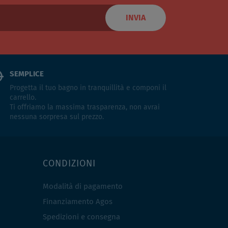
INVIA
SEMPLICE
Progetta il tuo bagno in tranquillità e componi il
carrello.
Ti offriamo la massima trasparenza, non avrai
nessuna sorpresa sul prezzo.
CONDIZIONI
Modalità di pagamento
Finanziamento Agos
Spedizioni e consegna