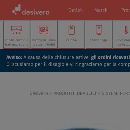
Outlet
Marchi
Pro
Condizionatori e
Pompe di Calore
Caldaie
Scaldabagni
Riscalda
Trattamento aria
e sistemi ibridi
ed Acces
Avviso:
A causa delle chiusure estive,
gli ordini ricevu
Ci scusiamo per il disagio e vi ringraziamo per la com
Desivero
PRODOTTI IDRAULICI
SISTEMI PER