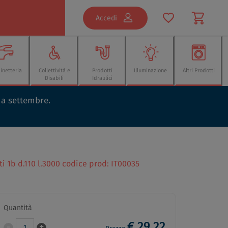
Accedi
inetteria
Collettività e
Prodotti
Illuminazione
Altri Prodotti
Disabili
Idraulici
o a settembre.
ti 1b d.110 l.3000 codice prod: IT00035
Quantità
€ 29,22
-
+