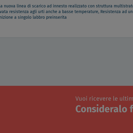
la nuova linea di scarico ad innesto realizzato con struttura multistr
levata resistenza agli urti anche a basse temperature, Resistenza ad u
izione a singolo labbro preinserita
Vuoi ricevere le ulti
Consideralo f