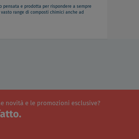
ato pensata e prodotta per rispondere a sempre
n vasto range di composti chimici anche ad
me novità e le promozioni esclusive?
atto.