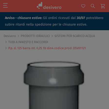
Avviso - chiusure estive:
Gli ordini ricevuti dal
30/07
potrebbero
subire ritardi nella spedizione per le chiusure estive.
Desivero
PRODOTTI IDRAULICI
SISTEMI PER SCARICO ACQUA
TUBI A INNESTO E RACCORDI
P.p. d. 125 barra mt. 0,25 1b din4 codice prod: DSV01121