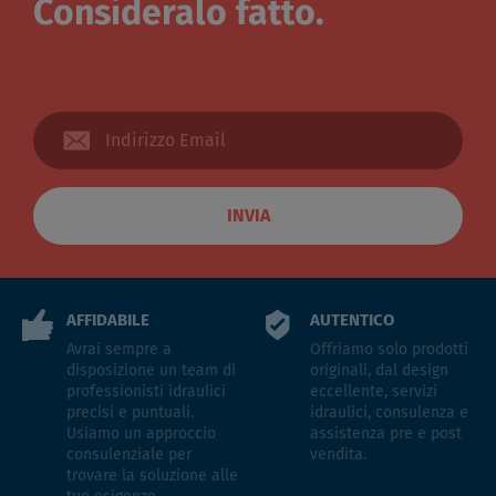
Consideralo fatto.
INVIA
AFFIDABILE
AUTENTICO
Avrai sempre a
Offriamo solo prodotti
disposizione un team di
originali, dal design
professionisti idraulici
eccellente, servizi
precisi e puntuali.
idraulici, consulenza e
Usiamo un approccio
assistenza pre e post
consulenziale per
vendita.
trovare la soluzione alle