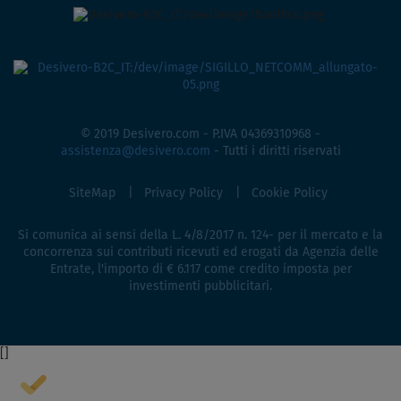
© 2019 Desivero.com - P.IVA 04369310968 -
assistenza@desivero.com
- Tutti i diritti riservati
SiteMap
Privacy Policy
Cookie Policy
Si comunica ai sensi della L. 4/8/2017 n. 124- per il mercato e la
concorrenza sui contributi ricevuti ed erogati da Agenzia delle
Entrate, l'importo di € 6.117 come credito imposta per
investimenti pubblicitari.
[
]