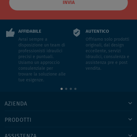
INVIA
AFFIDABILE
AUTENTICO
Avrai sempre a
Offriamo solo prodotti
disposizione un team di
originali, dal design
professionisti idraulici
eccellente, servizi
precisi e puntuali.
idraulici, consulenza e
Usiamo un approccio
assistenza pre e post
consulenziale per
vendita.
trovare la soluzione alle
tue esigenze.
AZIENDA
PRODOTTI
ASSISTENZA