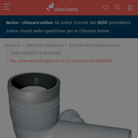
Avviso - chiusure estive:
Gli ordini ricevuti dal
30/07
potrebbero
subire ritardi nella spedizione per le chiusure estive.
Desivero
PRODOTTI IDRAULICI
SISTEMI PER SCARICO ACQUA
TUBI A INNESTO E RACCORDI
P.p. curva wc prolungata d.110 c/2 codice prod: DSV01061