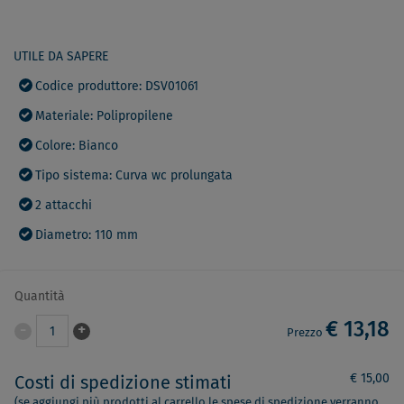
UTILE DA SAPERE
Codice produttore: DSV01061
Materiale: Polipropilene
Colore: Bianco
Tipo sistema: Curva wc prolungata
2 attacchi
Diametro: 110 mm
Quantità
€ 13,18
-
+
1
Prezzo
€ 15,00
Costi di spedizione stimati
(se aggiungi più prodotti al carrello le spese di spedizione verranno