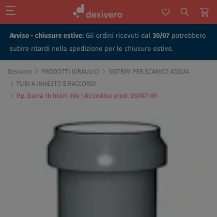
Avviso - chiusure estive:
Gli ordini ricevuti dal
30/07
potrebbero
subire ritardi nella spedizione per le chiusure estive.
Desivero
PRODOTTI IDRAULICI
SISTEMI PER SCARICO ACQUA
TUBI A INNESTO E RACCORDI
P.p. barra 1b htem 90x 1,00 codice prod: DSV07189