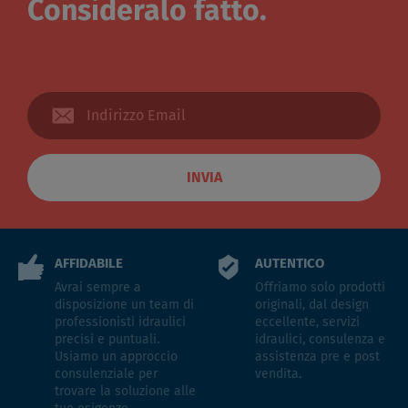
Consideralo fatto.
INVIA
AFFIDABILE
AUTENTICO
Avrai sempre a
Offriamo solo prodotti
disposizione un team di
originali, dal design
professionisti idraulici
eccellente, servizi
precisi e puntuali.
idraulici, consulenza e
Usiamo un approccio
assistenza pre e post
consulenziale per
vendita.
trovare la soluzione alle