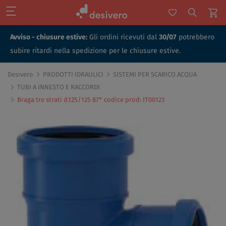
Avviso - chiusure estive:
Gli ordini ricevuti dal
30/07
potrebbero
subire ritardi nella spedizione per le chiusure estive.
Desivero
PRODOTTI IDRAULICI
SISTEMI PER SCARICO ACQUA
TUBI A INNESTO E RACCORDI
Braga tre strati d.125/125 87° codice prod: IT00123