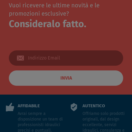
Vuoi ricevere le ultime novità e le
promozioni esclusive?
Consideralo fatto.
INVIA
AFFIDABILE
AUTENTICO
Avrai sempre a
Offriamo solo prodotti
disposizione un team di
originali, dal design
professionisti idraulici
eccellente, servizi
precisi e puntuali.
idraulici, consulenza e