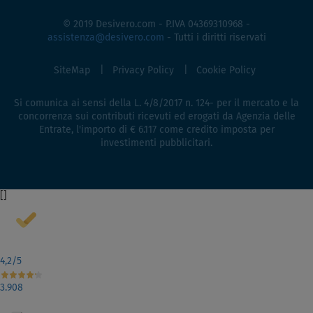
© 2019 Desivero.com - P.IVA 04369310968 -
assistenza@desivero.com
- Tutti i diritti riservati
SiteMap
Privacy Policy
Cookie Policy
Si comunica ai sensi della L. 4/8/2017 n. 124- per il mercato e la
concorrenza sui contributi ricevuti ed erogati da Agenzia delle
Entrate, l'importo di € 6.117 come credito imposta per
investimenti pubblicitari.
[
]
4,2
/5
3.908