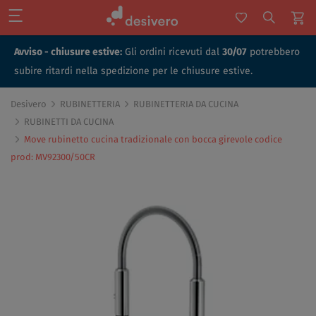
Avviso - chiusure estive:
Gli ordini ricevuti dal
30/07
potrebbero
subire ritardi nella spedizione per le chiusure estive.
Desivero
RUBINETTERIA
RUBINETTERIA DA CUCINA
RUBINETTI DA CUCINA
Move rubinetto cucina tradizionale con bocca girevole codice
prod: MV92300/50CR