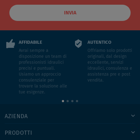
INVIA
AFFIDABILE
AUTENTICO
Avrai sempre a
Offriamo solo prodotti
disposizione un team di
originali, dal design
professionisti idraulici
eccellente, servizi
precisi e puntuali.
idraulici, consulenza e
Usiamo un approccio
assistenza pre e post
consulenziale per
vendita.
trovare la soluzione alle
tue esigenze.
AZIENDA
PRODOTTI