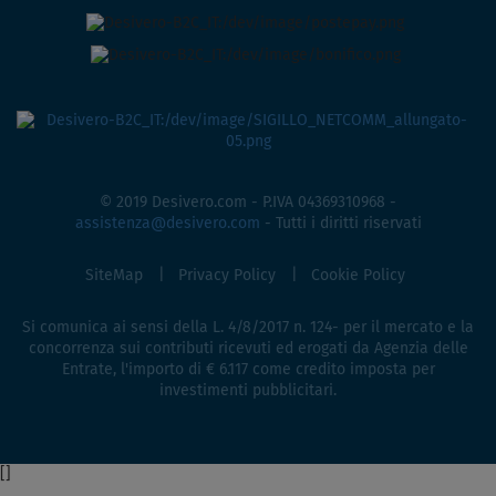
© 2019 Desivero.com - P.IVA 04369310968 -
assistenza@desivero.com
- Tutti i diritti riservati
SiteMap
Privacy Policy
Cookie Policy
Si comunica ai sensi della L. 4/8/2017 n. 124- per il mercato e la
concorrenza sui contributi ricevuti ed erogati da Agenzia delle
Entrate, l'importo di € 6.117 come credito imposta per
investimenti pubblicitari.
[
]