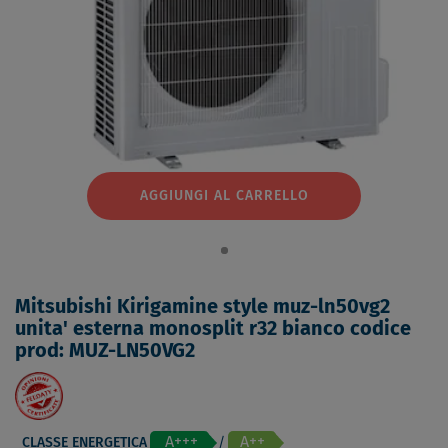
AGGIUNGI AL CARRELLO
Mitsubishi Kirigamine style muz-ln50vg2
unita' esterna monosplit r32 bianco codice
prod: MUZ-LN50VG2
A+++
A++
CLASSE ENERGETICA
/