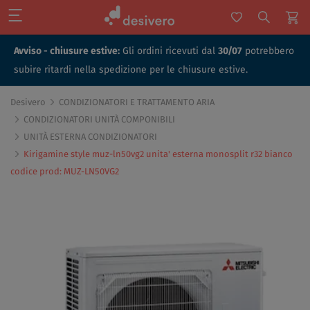
Avviso - chiusure estive:
Gli ordini ricevuti dal
30/07
potrebbero
subire ritardi nella spedizione per le chiusure estive.
Desivero
CONDIZIONATORI E TRATTAMENTO ARIA
CONDIZIONATORI UNITÀ COMPONIBILI
UNITÀ ESTERNA CONDIZIONATORI
Kirigamine style muz-ln50vg2 unita' esterna monosplit r32 bianco
codice prod: MUZ-LN50VG2