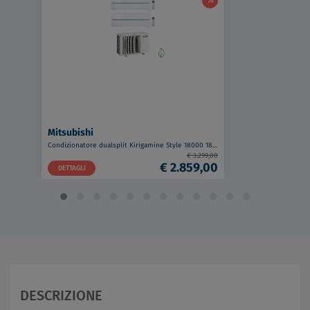
Mitsubishi
Condizionatore dualsplit Kirigamine Style 18000 18000 btu wifi codice prod: MSZ-LN(50)(50)VG2V MXZ-3F54VF4
€ 3.299,00
€ 2.859,00
DETTAGLI
DESCRIZIONE