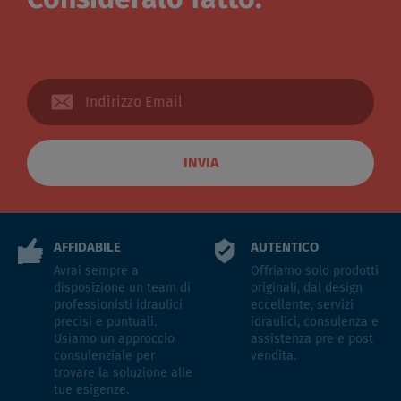
INVIA
AFFIDABILE
AUTENTICO
Avrai sempre a
Offriamo solo prodotti
disposizione un team di
originali, dal design
professionisti idraulici
eccellente, servizi
precisi e puntuali.
idraulici, consulenza e
Usiamo un approccio
assistenza pre e post
consulenziale per
vendita.
trovare la soluzione alle
tue esigenze.