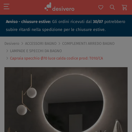
Avviso - chiusure estive:
Gli ordini ricevuti dal
30/07
potrebbero
subire ritardi nella spedizione per le chiusure estive.
Desivero
ACCESSORI BAGNO
COMPLEMENTI ARREDO BAGNO
LAMPADE E SPECCHI DA BAGNO
Capraia specchio Ø70 luce calda codice prod: T010/CA