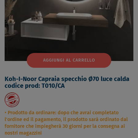
AGGIUNGI AL CARRELLO
Koh-I-Noor Capraia specchio Ø70 luce calda
codice prod: T010/CA
Prodotto da ordinare: dopo che avrai completato
l'ordine ed il pagamento, il prodotto sarà ordinato dal
fornitore che impiegherà 30 giorni per la consegna ai
nostri magazzini