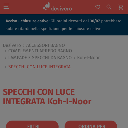
Avviso - chiusure estive:
Gli ordini ricevuti dal
30/07
potrebbero
subire ritardi nella spedizione per le chiusure estive.
Desivero
ACCESSORI BAGNO
COMPLEMENTI ARREDO BAGNO
LAMPADE E SPECCHI DA BAGNO
Koh-I-Noor
SPECCHI CON LUCE INTEGRATA
SPECCHI CON LUCE
INTEGRATA
Koh-I-Noor
FILTRI
ORDINA PER