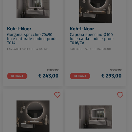
Koh-I-Noor
Koh-I-Noor
Gorgona specchio 70x90
Capraia specchio Ø100
luce naturale codice prod:
luce calda codice prod:
T014
T016/CA
LAMPADE E SPECCHI DA BAGNO
LAMPADE E SPECCHI DA BAGNO
€ 300,00
€ 360,00
€ 243,00
€ 293,00
DETTAGLI
DETTAGLI