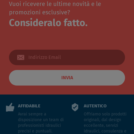
Vuoi ricevere le ultime novità e le
promozioni esclusive?
Consideralo fatto.
INVIA
AFFIDABILE
AUTENTICO
Avrai sempre a
Offriamo solo prodotti
disposizione un team di
originali, dal design
professionisti idraulici
eccellente, servizi
precisi e puntuali.
idraulici, consulenza e