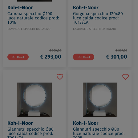
Koh-I-Noor
Koh-I-Noor
Capraia specchio Ø100
Gorgona specchio 120x80
luce naturale codice prod:
luce calda codice prod:
T016
T013/CA
LAMPADE E SPECCHI DA BAGNO
LAMPADE E SPECCHI DA BAGNO
€ 360,00
€ 369,00
€ 293,00
€ 301,00
DETTAGLI
DETTAGLI
Koh-I-Noor
Koh-I-Noor
Giannutri specchio Ø80
Giannutri specchio Ø80
luce calda codice prod:
luce naturale codice prod:
T005/CA
T005