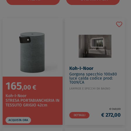
Koh-I-Noor
Gorgona specchio 100x80
luce calda codice prod:
165
T009/CA
,00 €
LAMPADE E SPECCHI DA BAGNO
Koh-I-Noor
STRESA PORTABIANCHERIA IN
TESSUTO GRIGIO 42cm
€ 340,00
€ 272,00
DETTAGLI
ACQUISTA ORA