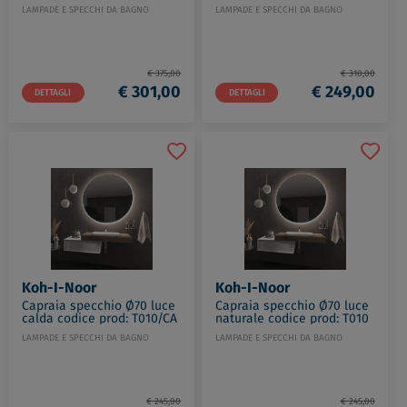
LAMPADE E SPECCHI DA BAGNO
LAMPADE E SPECCHI DA BAGNO
€ 375,00
€ 310,00
€ 301,00
€ 249,00
DETTAGLI
DETTAGLI
Koh-I-Noor
Koh-I-Noor
Capraia specchio Ø70 luce
Capraia specchio Ø70 luce
calda codice prod: T010/CA
naturale codice prod: T010
LAMPADE E SPECCHI DA BAGNO
LAMPADE E SPECCHI DA BAGNO
€ 245,00
€ 245,00